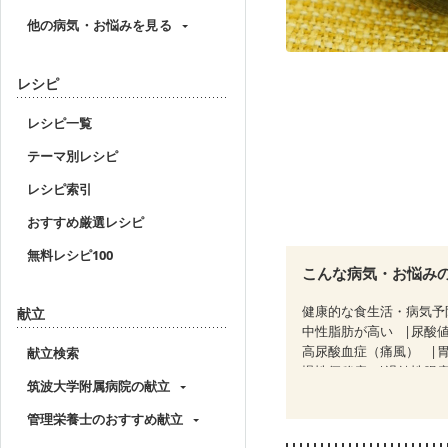
他の病気・お悩みを見る
レシピ
レシピ一覧
テーマ別レシピ
レシピ索引
おすすめ厳選レシピ
無料レシピ100
こんな病気・お悩み
健康的な食生活・病気予
献立
中性脂肪が高い
尿酸
高尿酸血症（痛風）
献立検索
慢性便秘症
過敏性腸症
筑波大学附属病院の献立
CKD（ステージ１）
C
乳がん（放射線治療中）
管理栄養士のおすすめ献立
妊婦健診・体重増加が気