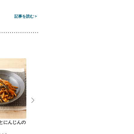
記事を読む >
とにんじんの
切り干し大根と昆布の
かぶと人参の甘酢漬け
17
kcal
食塩
0.3
g
春サラダ