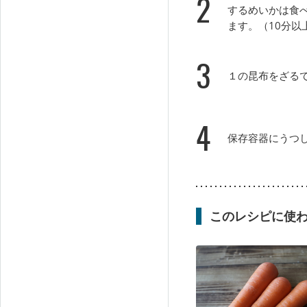
2
するめいかは食
ます。（10分以
3
１の昆布をざる
4
保存容器にうつ
このレシピに使