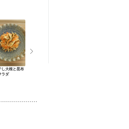
後（混合栄養）
・肌荒れ
干し大根と昆布
かぶと人参の甘酢漬
農家のレシピ 紅白な
根菜と鶏肉の
サラダ
け
ます