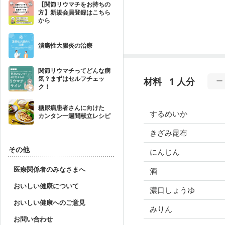
【関節リウマチをお持ちの
方】新規会員登録はこちら
から
潰瘍性大腸炎の治療
関節リウマチってどんな病
気？まずはセルフチェッ
材料
1 人分
ク！
糖尿病患者さんに向けた
するめいか
カンタン一週間献立レシピ
きざみ昆布
その他
にんじん
医療関係者のみなさまへ
酒
おいしい健康について
濃口しょうゆ
おいしい健康へのご意見
みりん
お問い合わせ