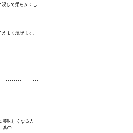
に浸して柔らかくし
加えよく混ぜます。
に美味しくなる人
の...