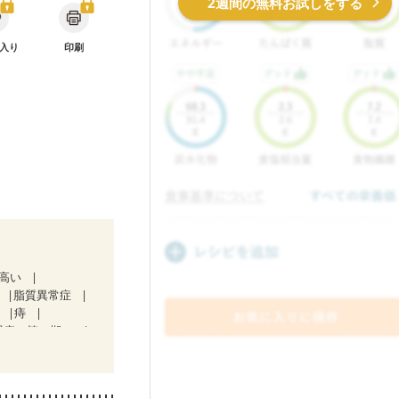
2週間の無料お試しをする
入り
印刷
が高い
脂質異常症
肝
痔
腎症（第２期）
）