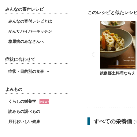
妊婦健診・血糖値が気に
産後（ミルク）
関節
みんなの寄付レシピ
このレシピと似たレシ
妊活中
更年期
みんなの寄付レシピとは
がんサバイバーキッチン
糖尿病のみなさんへ
症状に合わせて
症状・目的別の食事
徳島郷土料理ならえ
よみもの
くらしの栄養学
読みもの調べもの
すべての栄養価
月刊おいしい健康
(