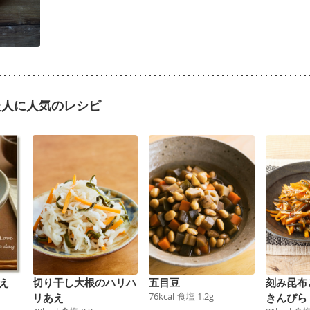
た人に人気のレシピ
え
切り干し大根のハリハ
五目豆
刻み昆布
76
kcal
食塩
1.2
g
リあえ
きんぴら