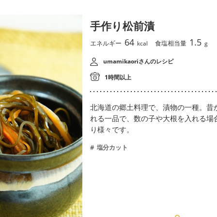
手作り松前漬
64
1.5
エネルギー
食塩相当量
kcal
g
umamikaoriさんのレシピ
1時間以上
北海道の郷土料理で、漬物の一種。昔
れる一品で、数の子や大根を入れる場
り様々です。
塩分カット