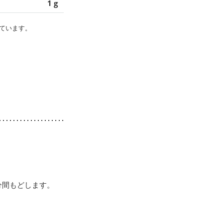
1 g
ています。
分間もどします。