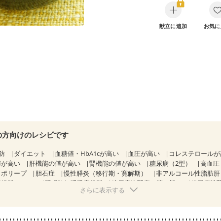
献立に追加
お気に
の方向けのレシピです
防
ダイエット
血糖値・HbA1cが高い
血圧が高い
コレステロール
値が高い
肝機能の値が高い
腎機能の値が高い
糖尿病（2型）
高血圧
胃ポリープ
胆石症
慢性膵炎（移行期・寛解期）
非アルコール性脂肪
候群（IBS）
睡眠時無呼吸症候群
糖尿病性腎症（第１期）
糖尿病性
さらに表示する
KD（ステージ２）
乳がん（抗がん剤治療中）
乳がん（ホルモン療法中
乳がん治療を終えた方・経過観察中の方など
妊娠中(初期)
になる（初期）
妊婦健診・血圧が気になる（初期）