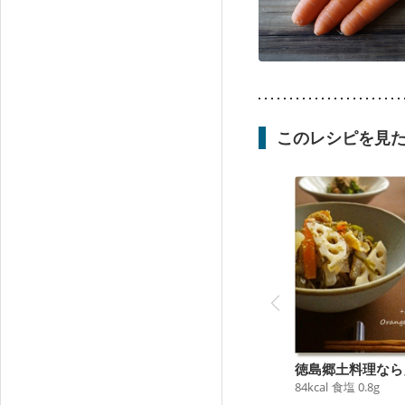
このレシピを見
徳島郷土料理なら
84
kcal
食塩
0.8
g