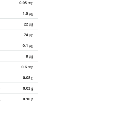
0.05
mg
1.0
µg
22
µg
74
µg
0.1
µg
8
µg
0.6
mg
0.08
g
酸
0.03
g
酸
0.10
g