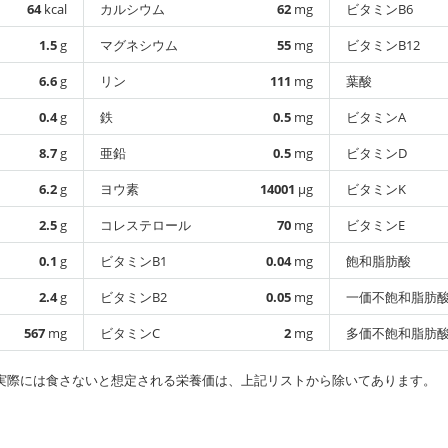
64
kcal
カルシウム
62
mg
ビタミンB6
1.5
g
マグネシウム
55
mg
ビタミンB12
6.6
g
リン
111
mg
葉酸
0.4
g
鉄
0.5
mg
ビタミンA
8.7
g
亜鉛
0.5
mg
ビタミンD
6.2
g
ヨウ素
14001
µg
ビタミンK
2.5
g
コレステロール
70
mg
ビタミンE
0.1
g
ビタミンB1
0.04
mg
飽和脂肪酸
2.4
g
ビタミンB2
0.05
mg
一価不飽和脂肪
567
mg
ビタミンC
2
mg
多価不飽和脂肪
実際には食さないと想定される栄養価は、上記リストから除いてあります。