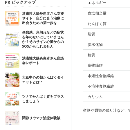
PR ピックアップ
エネルギー
食塩相当量
潰瘍性大腸炎患者さん支援
サイト 自分に合う治療に
出会うための第一歩を
たんぱく質
倦怠感、息切れなどの症状
脂質
を年のせいにしていません
か？そのサイン心臓からの
炭水化物
SOSかもしれません
糖質
潰瘍性大腸炎患者さん座談
会レポート
食物繊維
水溶性食物繊維
大豆中心の朝たんぱくダイ
エットとは!?
不溶性食物繊維
ツナでたんぱく質をプラス
カリウム
しましょう
煮物や麺類の残り汁など、
関節リウマチ治療体験談