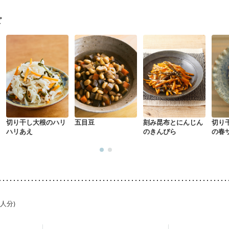
なる（初期）
妊娠高血圧(中期)
妊娠糖尿病(初期)
産後（母乳）
産
リウマチ
乾癬
フレイル（年齢に合わせた体作り）
貧血対策
ニキビ
ピ
切り干し大根のハリ
五目豆
刻み昆布とにんじん
切り
ハリあえ
のきんぴら
の春
1人分)