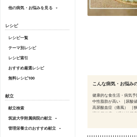
他の病気・お悩みを見る
レシピ
レシピ一覧
テーマ別レシピ
レシピ索引
おすすめ厳選レシピ
無料レシピ100
こんな病気・お悩み
健康的な食生活・病気予
献立
中性脂肪が高い
尿酸
高尿酸血症（痛風）
献立検索
慢性便秘症
過敏性腸症
筑波大学附属病院の献立
CKD（ステージ１）
C
乳がん（放射線治療中）
管理栄養士のおすすめ献立
関節リウマチ
乾癬