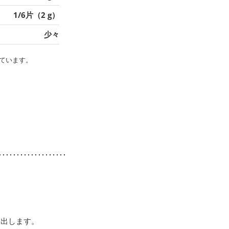
1/6片（2 g）
少々
ています。
り出します。