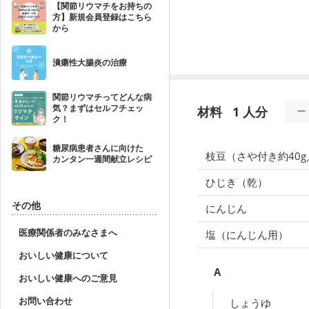
【関節リウマチをお持ちの
方】新規会員登録はこちら
から
潰瘍性大腸炎の治療
関節リウマチってどんな病
気？まずはセルフチェッ
材料
1 人分
ク！
糖尿病患者さんに向けた
枝豆（さや付き約40
カンタン一週間献立レシピ
ひじき（乾）
その他
にんじん
医療関係者のみなさまへ
塩（にんじん用）
おいしい健康について
A
おいしい健康へのご意見
お問い合わせ
しょうゆ