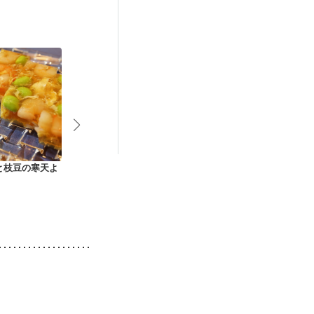
と枝豆の寒天よ
ひじきと豆腐の彩り
コーンとミックス豆
蓮蒸し・れん
サラダ
の粒マスタードサラ
んじゅう
ダ