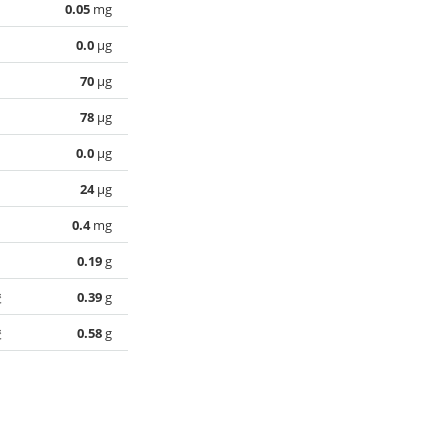
0.05
mg
0.0
µg
70
µg
78
µg
0.0
µg
24
µg
0.4
mg
0.19
g
酸
0.39
g
酸
0.58
g