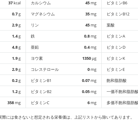
37
kcal
カルシウム
45
mg
ビタミンB6
0.7
g
マグネシウム
35
mg
ビタミンB12
2.9
g
リン
45
mg
葉酸
1.4
g
鉄
0.8
mg
ビタミンA
4.8
g
亜鉛
0.4
mg
ビタミンD
1.9
g
ヨウ素
1350
µg
ビタミンK
2.9
g
コレステロール
0
mg
ビタミンE
0.2
g
ビタミンB1
0.07
mg
飽和脂肪酸
1.2
g
ビタミンB2
0.05
mg
一価不飽和脂肪
358
mg
ビタミンC
6
mg
多価不飽和脂肪
実際には食さないと想定される栄養価は、上記リストから除いてあります。