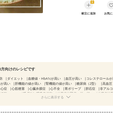
献立に追加
お気に
の方向けのレシピです
防
ダイエット
血糖値・HbA1cが高い
血圧が高い
コレステロール
値が高い
肝機能の値が高い
腎機能の値が高い
糖尿病（2型）
高血圧
狭心症
心筋梗塞
心臓弁膜症
心不全
胃ポリープ
胆石症
非アル
候群（IBS）
睡眠時無呼吸症候群
糖尿病性腎症（第１期）
糖尿病性
さらに表示する
KD（ステージ２）
乳がん（抗がん剤治療中）
乳がん（ホルモン療法中
乳がん治療を終えた方・経過観察中の方など
産後（ミルク）
骨折
フレイル（年齢に合わせた体作り）
低栄養予防
貧血対策
ニキビ・肌