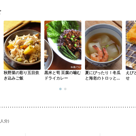
ピ
秋野菜の彩り五目炊
黒米と筍 豆腐の噛む
夏にぴったり！冬瓜
えび
き込みご飯
ドライカレー
と海老のトロッとく
せ
ず煮
1人分)