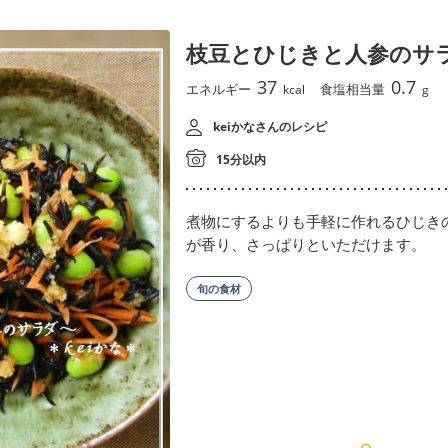
枝豆とひじきと人参のサ
37
0.7
エネルギー
食塩相当量
kcal
g
keiかなさんのレシピ
15分以内
煮物にするよりも手軽に作れるひじき
が香り、さっぱりといただけます。
旬の食材