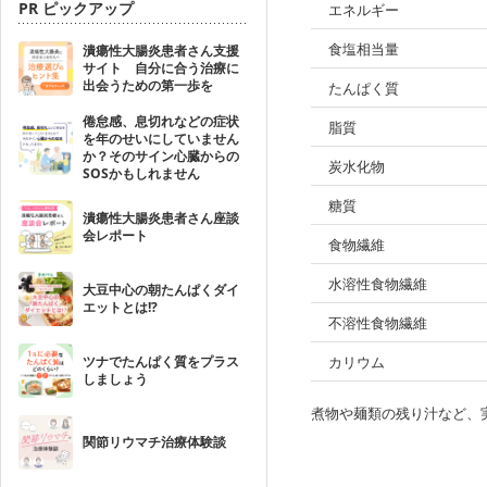
PR ピックアップ
エネルギー
食塩相当量
潰瘍性大腸炎患者さん支援
サイト 自分に合う治療に
出会うための第一歩を
たんぱく質
倦怠感、息切れなどの症状
脂質
を年のせいにしていません
か？そのサイン心臓からの
炭水化物
SOSかもしれません
糖質
潰瘍性大腸炎患者さん座談
会レポート
食物繊維
水溶性食物繊維
大豆中心の朝たんぱくダイ
エットとは!?
不溶性食物繊維
ツナでたんぱく質をプラス
カリウム
しましょう
煮物や麺類の残り汁など、
関節リウマチ治療体験談