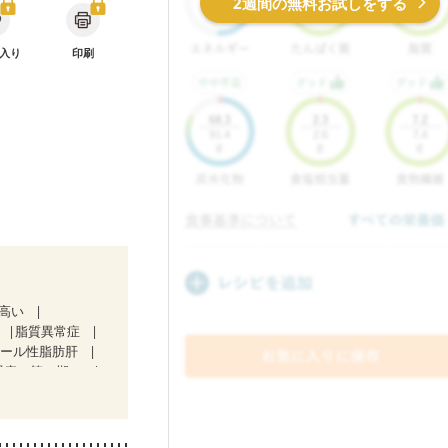
2週間の無料お試しをする
入り
印刷
が高い
脂質異常症
コール性脂肪肝
腎症（第２期）
）
骨粗しょう症
荒れ
妊活中