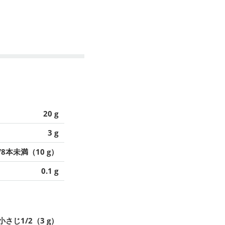
20 g
3 g
/8本未満（10 g）
0.1 g
小さじ1/2（3 g）