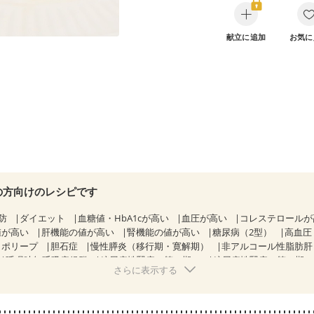
献立に追加
お気に
の方向けのレシピです
防
ダイエット
血糖値・HbA1cが高い
血圧が高い
コレステロール
値が高い
肝機能の値が高い
腎機能の値が高い
糖尿病（2型）
高血圧
胃ポリープ
胆石症
慢性膵炎（移行期・寛解期）
非アルコール性脂肪
睡眠時無呼吸症候群
糖尿病性腎症（第１期）
糖尿病性腎症（第２期
さらに表示する
KD（ステージ２）
乳がん（抗がん剤治療中）
乳がん（ホルモン療法中
乳がん治療を終えた方・経過観察中の方など
食欲がない
産後（ミル
ウマチ
乾癬
フレイル（年齢に合わせた体作り）
低栄養予防
貧血対