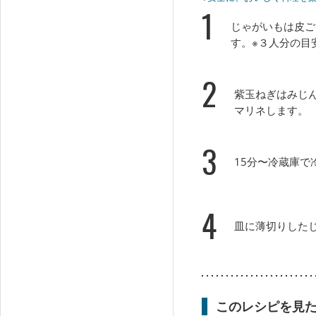
1
じゃがいもは皮ご
す。※３人分の目
2
紫玉ねぎはみじ
マリネします。
3
15分〜冷蔵庫
4
皿に薄切りした
このレシピを見