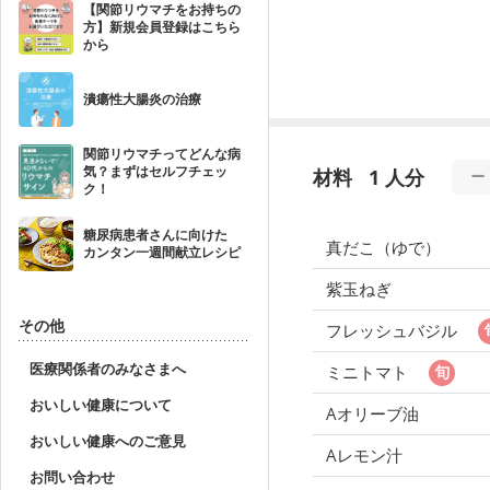
【関節リウマチをお持ちの
方】新規会員登録はこちら
から
潰瘍性大腸炎の治療
関節リウマチってどんな病
気？まずはセルフチェッ
材料
1 人分
ク！
糖尿病患者さんに向けた
真だこ（ゆで）
カンタン一週間献立レシピ
紫玉ねぎ
その他
フレッシュバジル
医療関係者のみなさまへ
ミニトマト
おいしい健康について
Aオリーブ油
おいしい健康へのご意見
Aレモン汁
お問い合わせ