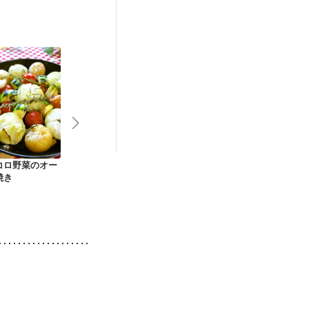
コロ野菜のオー
ローストビーフピン
春野菜で ニース風サ
アスパラとベ
焼き
チョス
ラダ
のじゃがいも