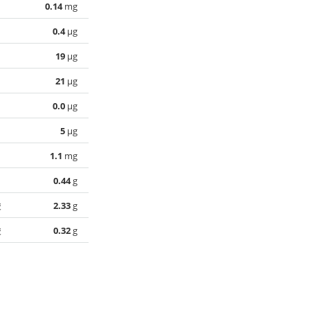
0.14
mg
0.4
µg
19
µg
21
µg
0.0
µg
5
µg
1.1
mg
0.44
g
酸
2.33
g
酸
0.32
g