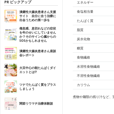
PR ピックアップ
エネルギー
食塩相当量
潰瘍性大腸炎患者さん支援
サイト 自分に合う治療に
出会うための第一歩を
たんぱく質
倦怠感、息切れなどの症状
脂質
を年のせいにしていません
か？そのサイン心臓からの
炭水化物
SOSかもしれません
糖質
潰瘍性大腸炎患者さん座談
会レポート
食物繊維
水溶性食物繊維
大豆中心の朝たんぱくダイ
エットとは!?
不溶性食物繊維
ツナでたんぱく質をプラス
カリウム
しましょう
煮物や麺類の残り汁など、
関節リウマチ治療体験談