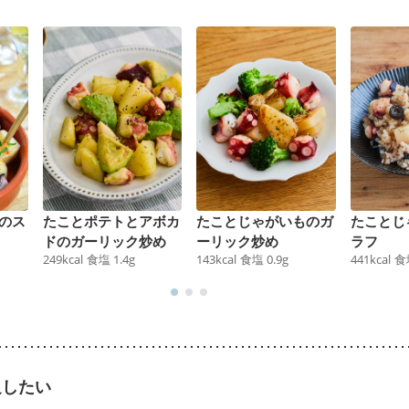
のス
たことポテトとアボカ
たことじゃがいものガ
たことじ
ドのガーリック炒め
ーリック炒め
ラフ
249
kcal
食塩
1.4
g
143
kcal
食塩
0.9
g
441
kcal
食
足したい