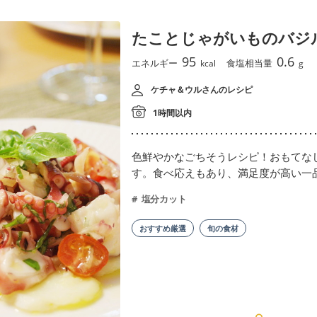
たことじゃがいものバジ
95
0.6
エネルギー
食塩相当量
kcal
g
ケチャ＆ウルさんのレシピ
1時間以内
色鮮やかなごちそうレシピ！おもてな
す。食べ応えもあり、満足度が高い一
塩分カット
おすすめ厳選
旬の食材