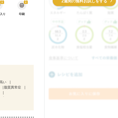
2週間の無料お試しをする
入り
印刷
が高い
脂質異常症
肝
）
）
ク）
骨折
策