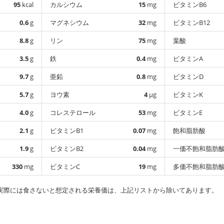
95
kcal
カルシウム
15
mg
ビタミンB6
0.6
g
マグネシウム
32
mg
ビタミンB12
8.8
g
リン
75
mg
葉酸
3.5
g
鉄
0.4
mg
ビタミンA
9.7
g
亜鉛
0.8
mg
ビタミンD
5.7
g
ヨウ素
4
µg
ビタミンK
4.0
g
コレステロール
53
mg
ビタミンE
2.1
g
ビタミンB1
0.07
mg
飽和脂肪酸
1.9
g
ビタミンB2
0.04
mg
一価不飽和脂肪
330
mg
ビタミンC
19
mg
多価不飽和脂肪
実際には食さないと想定される栄養価は、上記リストから除いてあります。