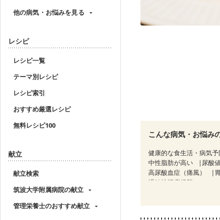
他の病気・お悩みを見る
レシピ
レシピ一覧
テーマ別レシピ
レシピ索引
おすすめ厳選レシピ
無料レシピ100
こんな病気・お悩み
健康的な食生活・病気予
献立
中性脂肪が高い
尿酸
高尿酸血症（痛風）
献立検索
過敏性腸症候群（IBS）
筑波大学附属病院の献立
CKD（ステージ１）
C
乳がん（放射線治療中）
管理栄養士のおすすめ献立
骨粗しょう症
関節リ