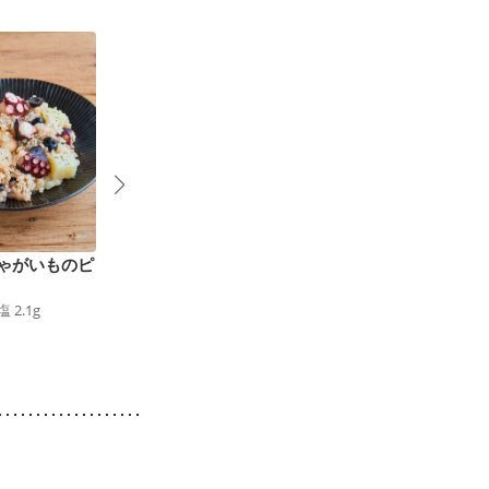
ゃがいものピ
チビコロ野菜のオーブ
ローストビーフピンチ
ン焼き
ョス
塩
2.1
g
74
kcal
食塩
1.0
g
67
kcal
食塩
0.3
g
1