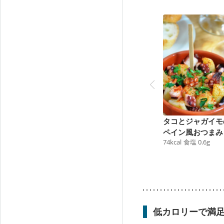
タコとジャガイモ
ペイン風おつまみ
74
kcal
食塩
0.6
g
低カロリーで満