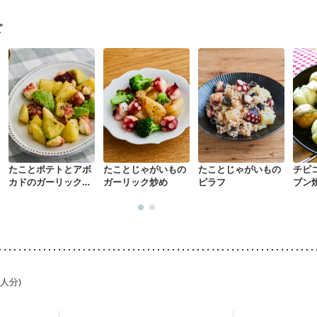
中
更年期
ピ
たことポテトとアボ
たことじゃがいもの
たことじゃがいもの
チビ
カドのガーリック炒
ガーリック炒め
ピラフ
ブン
め
1人分)