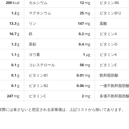
209
kcal
カルシウム
12
mg
ビタミンB6
1.2
g
マグネシウム
25
mg
ビタミンB12
13.3
g
リン
147
mg
葉酸
16.7
g
鉄
0.2
mg
ビタミンA
1.2
g
亜鉛
0.4
mg
ビタミンD
1.1
g
ヨウ素
1
µg
ビタミンK
0.1
g
コレステロール
58
mg
ビタミンE
0.1
g
ビタミンB1
0.01
mg
飽和脂肪酸
0.1
g
ビタミンB2
0.06
mg
一価不飽和脂肪
247
mg
ビタミンC
2
mg
多価不飽和脂肪
実際には食さないと想定される栄養価は、上記リストから除いてあります。