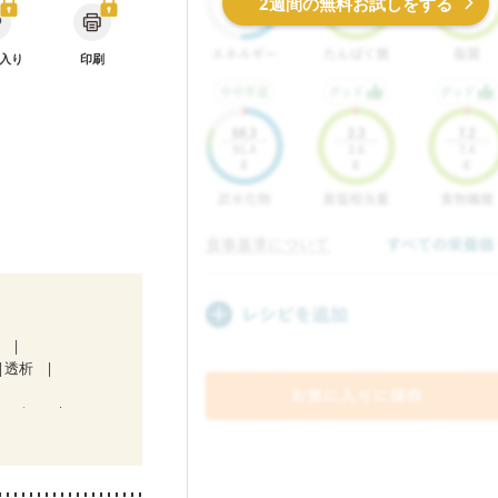
2週間の無料お試しをする
入り
印刷
症
透析
みにくい
体作り）