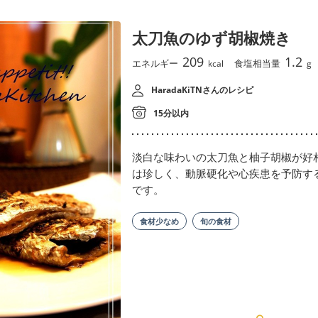
太刀魚のゆず胡椒焼き
209
1.2
エネルギー
食塩相当量
kcal
g
HaradaKiTNさんのレシピ
15分以内
淡白な味わいの太刀魚と柚子胡椒が好
は珍しく、動脈硬化や心疾患を予防す
です。
食材少なめ
旬の食材