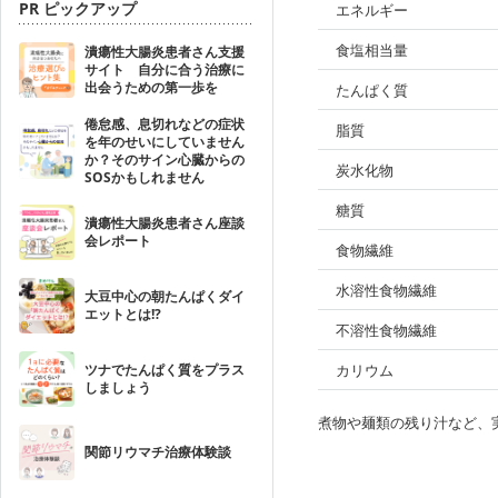
PR ピックアップ
エネルギー
食塩相当量
潰瘍性大腸炎患者さん支援
サイト 自分に合う治療に
出会うための第一歩を
たんぱく質
倦怠感、息切れなどの症状
脂質
を年のせいにしていません
か？そのサイン心臓からの
炭水化物
SOSかもしれません
糖質
潰瘍性大腸炎患者さん座談
会レポート
食物繊維
水溶性食物繊維
大豆中心の朝たんぱくダイ
エットとは!?
不溶性食物繊維
ツナでたんぱく質をプラス
カリウム
しましょう
煮物や麺類の残り汁など、
関節リウマチ治療体験談