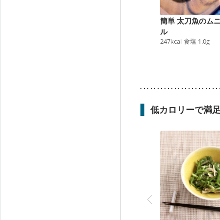
簡単 太刀魚のム
ル
247
kcal
食塩
1.0
g
低カロリーで満