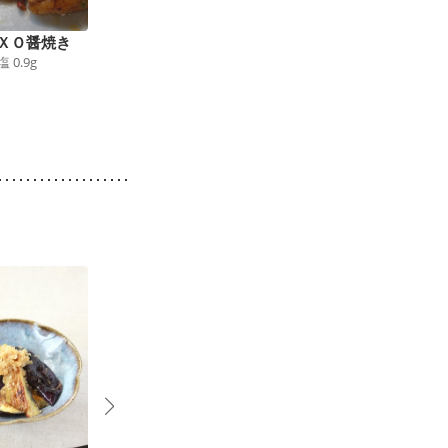
ＸＯ醤焼き
魚嫌いさんに カジキ
グリルで ゴーヤーの
塩
0.9
g
となすのチリソース
チーズチキングリル
196
kcal
食塩
1.1
g
122
kcal
食塩
0.5
g
9