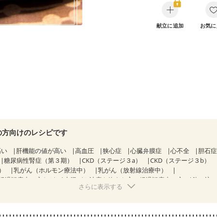
献立に追加
お気に
の方向けのレシピです
高い
肝機能の値が高い
高血圧
狭心症
心臓弁膜症
心不全
胆石
糖尿病性腎症（第３期）
CKD（ステージ３a）
CKD（ステージ３b）
）
乳がん（ホルモン療法中）
乳がん（放射線治療中）
経過観察中の方など
大腸がん治療を終えた方・経過観察中の方
飲み込
さらに表示する
ルク）
骨折
骨粗しょう症
関節リウマチ
フレイル（年齢に合わせた
ニキビ・肌荒れ
妊活中
更年期