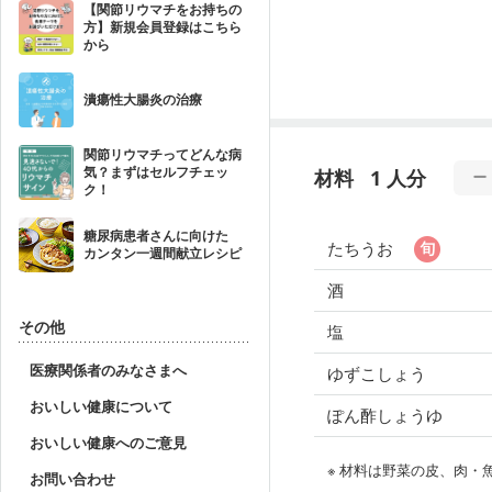
【関節リウマチをお持ちの
方】新規会員登録はこちら
から
潰瘍性大腸炎の治療
関節リウマチってどんな病
気？まずはセルフチェッ
材料
1 人分
ク！
糖尿病患者さんに向けた
たちうお
カンタン一週間献立レシピ
酒
その他
塩
医療関係者のみなさまへ
ゆずこしょう
おいしい健康について
ぽん酢しょうゆ
おいしい健康へのご意見
※ 材料は野菜の皮、肉
お問い合わせ