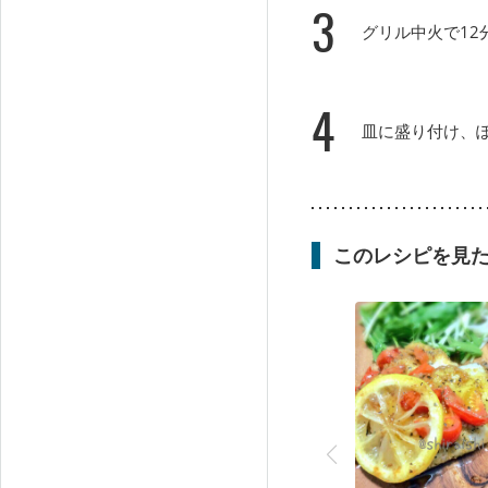
3
グリル中火で1
4
皿に盛り付け、
このレシピを見