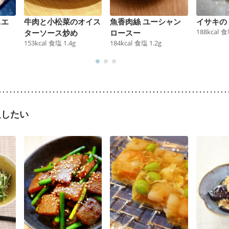
ニエ
牛肉と小松菜のオイス
魚香肉絲 ユーシャン
イサキの
188
kcal
食
ターソース炒め
ロースー
153
kcal
食塩
1.4
g
184
kcal
食塩
1.2
g
足したい