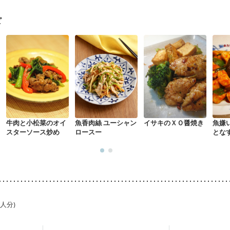
ピ
牛肉と小松菜のオイ
魚香肉絲 ユーシャン
イサキのＸＯ醤焼き
魚嫌
スターソース炒め
ロースー
とな
1人分)