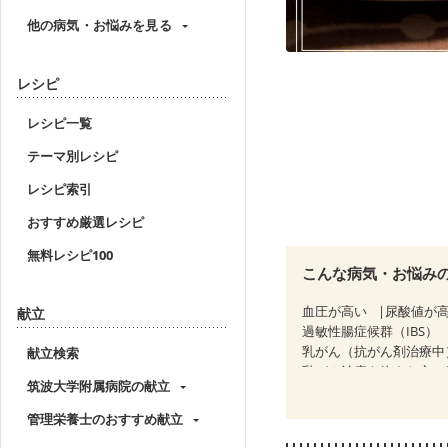
他の病気・お悩みを見る
レシピ
レシピ一覧
テーマ別レシピ
レシピ索引
おすすめ厳選レシピ
無料レシピ100
こんな病気・お悩み
血圧が高い
尿酸値が
献立
過敏性腸症候群（IBS）
乳がん（抗がん剤治療中
献立検索
乳がん治療を終えた方・
筑波大学附属病院の献立
食欲がない
産後（ミ
低栄養予防
貧血対策
管理栄養士のおすすめ献立