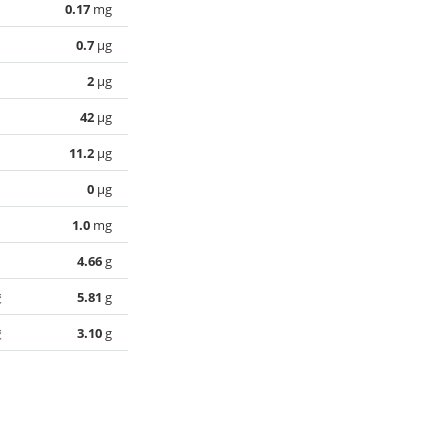
0.17
mg
0.7
µg
2
µg
42
µg
11.2
µg
0
µg
1.0
mg
4.66
g
酸
5.81
g
酸
3.10
g