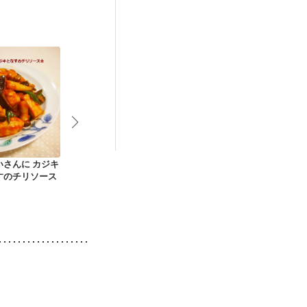
いさんに カジキ
グリルで ゴーヤーの
マグロのちゃんちゃ
鶏肉とキャベ
すのチリソース
チーズチキングリル
ん串
リ唐オイソー