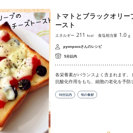
トマトとブラックオリー
ースト
211
1.0
エネルギー
食塩相当量
kcal
g
pyonpocoさんのレシピ
5分以内
各栄養素がバランスよく含まれます。
抗酸化作用をもち、細胞の老化を予防
10分以内
旬の食材