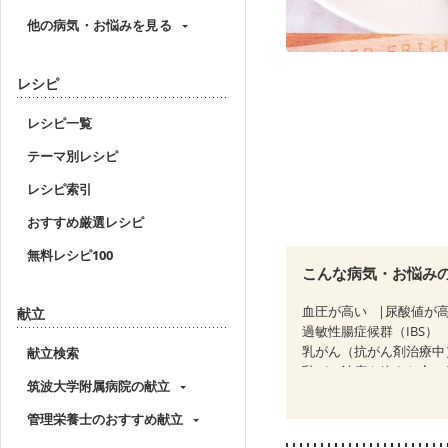
他の病気・お悩みを見る
レシピ
レシピ一覧
テーマ別レシピ
レシピ索引
おすすめ厳選レシピ
無料レシピ100
こんな病気・お悩み
血圧が高い
尿酸値が
献立
過敏性腸症候群（IBS）
乳がん（抗がん剤治療中
献立検索
乳がん治療を終えた方・
筑波大学附属病院の献立
骨粗しょう症
関節リ
妊活中
更年期
管理栄養士のおすすめ献立