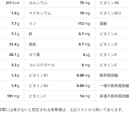
211
kcal
カルシウム
75
mg
ビタミンB6
1.0
g
マグネシウム
19
mg
ビタミンB12
7.7
g
リン
112
mg
葉酸
7.1
g
鉄
0.7
mg
ビタミンA
31.4
g
亜鉛
0.7
mg
ビタミンD
28.1
g
ヨウ素
4
µg
ビタミンK
3.3
g
コレステロール
6
mg
ビタミンE
1.3
g
ビタミンB1
0.08
mg
飽和脂肪酸
1.9
g
ビタミンB2
0.09
mg
一価不飽和脂肪
191
mg
ビタミンC
14
mg
多価不飽和脂肪
実際には食さないと想定される栄養価は、上記リストから除いてあります。