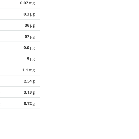
0.07
mg
0.3
µg
36
µg
57
µg
0.0
µg
5
µg
1.1
mg
2.54
g
酸
3.13
g
酸
0.72
g