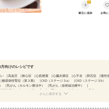
献立に追加
お気に
の方向けのレシピです
高い
高血圧
狭心症
心筋梗塞
心臓弁膜症
心不全
胆石症
慢性
糖尿病性腎症（第３期）
CKD（ステージ３a）
CKD（ステージ３b）
）
乳がん（ホルモン療法中）
乳がん（放射線治療中）
経過観察中の方など
味の感じ方が変わった
食欲がない
産後（ミルク
さらに表示する
ウマチ
フレイル（年齢に合わせた体作り）
低栄養予防
貧血対策
ニ