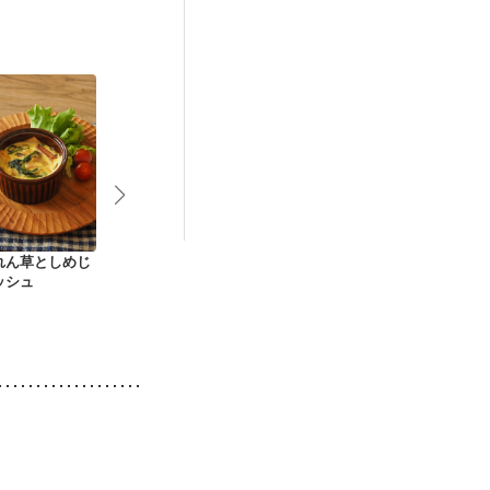
れん草としめじ
とろ〜り卵のパンサ
トマトとスクランブ
食パンで簡単
ッシュ
ラダ
ルエッグのトースト
ュ風