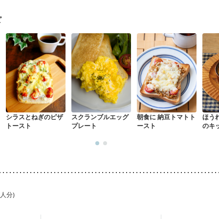
ピ
シラスとねぎのピザ
スクランブルエッグ
朝食に 納豆トマトト
ほう
トースト
プレート
ースト
のキ
1人分)