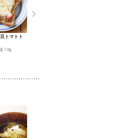
納豆トマトト
ほうれん草としめじの
とろ〜り卵のパンサラ
キッシュ
ダ
塩
1.9
g
192
kcal
食塩
1.3
g
306
kcal
食塩
1.2
g
2