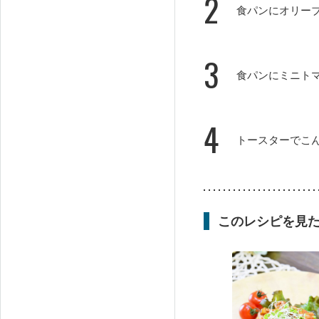
2
食パンにオリー
3
食パンにミニト
4
トースターでこ
このレシピを見