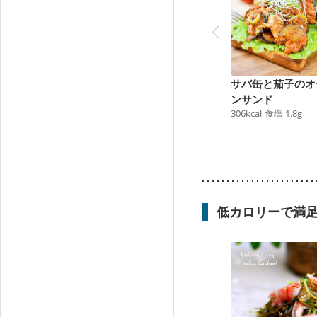
サバ缶と茄子のオ
ンサンド
306
kcal
食塩
1.8
g
低カロリーで満