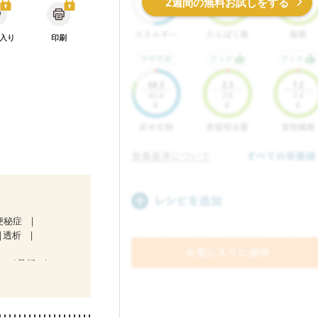
2週間の無料お試しをする
入り
印刷
便秘症
透析
）
骨折
キビ・肌荒れ