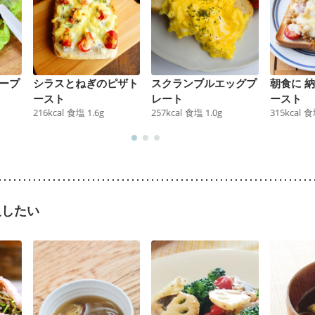
ープ
シラスとねぎのピザト
スクランブルエッグプ
朝食に 
ースト
レート
ースト
216
kcal
食塩
1.6
g
257
kcal
食塩
1.0
g
315
kcal
食
足したい