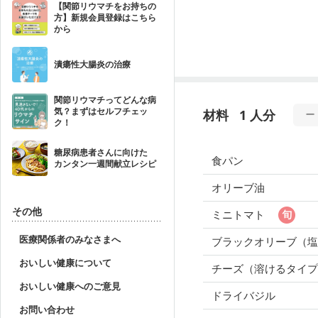
【関節リウマチをお持ちの
方】新規会員登録はこちら
から
潰瘍性大腸炎の治療
関節リウマチってどんな病
気？まずはセルフチェッ
材料
1 人分
ク！
糖尿病患者さんに向けた
食パン
カンタン一週間献立レシピ
オリーブ油
その他
ミニトマト
医療関係者のみなさまへ
ブラックオリーブ（塩
おいしい健康について
チーズ（溶けるタイプ
おいしい健康へのご意見
ドライバジル
お問い合わせ