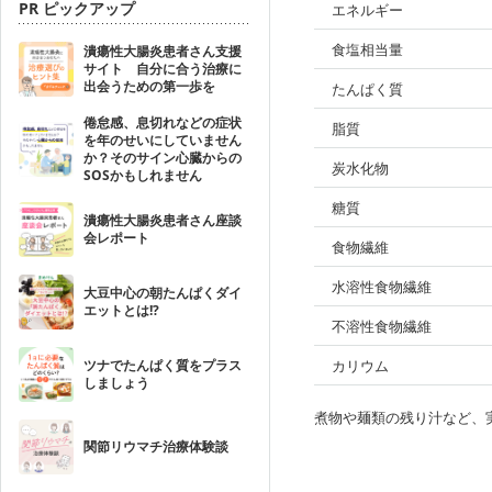
PR ピックアップ
エネルギー
食塩相当量
潰瘍性大腸炎患者さん支援
サイト 自分に合う治療に
出会うための第一歩を
たんぱく質
倦怠感、息切れなどの症状
脂質
を年のせいにしていません
か？そのサイン心臓からの
炭水化物
SOSかもしれません
糖質
潰瘍性大腸炎患者さん座談
会レポート
食物繊維
水溶性食物繊維
大豆中心の朝たんぱくダイ
エットとは!?
不溶性食物繊維
ツナでたんぱく質をプラス
カリウム
しましょう
煮物や麺類の残り汁など、
関節リウマチ治療体験談