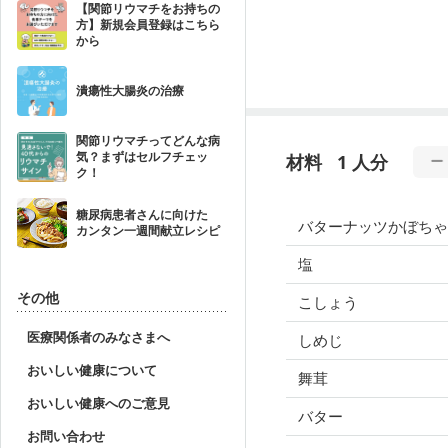
【関節リウマチをお持ちの
方】新規会員登録はこちら
から
潰瘍性大腸炎の治療
関節リウマチってどんな病
気？まずはセルフチェッ
材料
1 人分
ク！
糖尿病患者さんに向けた
バターナッツかぼち
カンタン一週間献立レシピ
塩
その他
こしょう
医療関係者のみなさまへ
しめじ
おいしい健康について
舞茸
おいしい健康へのご意見
バター
お問い合わせ