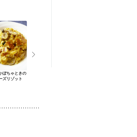
後（混合栄養）
）
低栄養予防
 かぼちゃときの
温野菜のバタポンサ
具だくさん豆乳マカ
電子レンジで
チーズリゾット
ラダ
スープ
ゃカレーチー