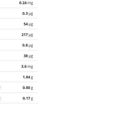
0.24
mg
0.3
µg
54
µg
217
µg
0.8
µg
38
µg
3.6
mg
1.84
g
酸
0.80
g
酸
0.17
g