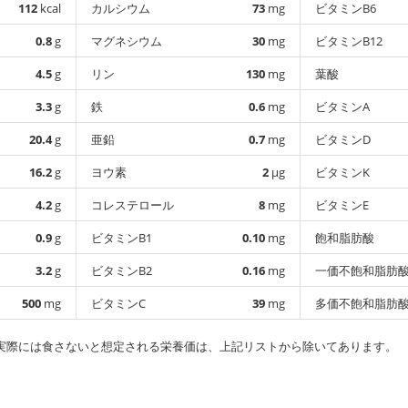
112
kcal
カルシウム
73
mg
ビタミンB6
0.8
g
マグネシウム
30
mg
ビタミンB12
4.5
g
リン
130
mg
葉酸
3.3
g
鉄
0.6
mg
ビタミンA
20.4
g
亜鉛
0.7
mg
ビタミンD
16.2
g
ヨウ素
2
µg
ビタミンK
4.2
g
コレステロール
8
mg
ビタミンE
0.9
g
ビタミンB1
0.10
mg
飽和脂肪酸
3.2
g
ビタミンB2
0.16
mg
一価不飽和脂肪
500
mg
ビタミンC
39
mg
多価不飽和脂肪
実際には食さないと想定される栄養価は、上記リストから除いてあります。