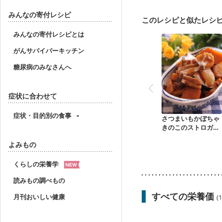
妊婦健診・体重増加が気
妊婦健診・血糖値が気に
みんなの寄付レシピ
このレシピと似たレシ
産後（ミルク）
骨折
貧血対策
ニキビ・肌
みんなの寄付レシピとは
がんサバイバーキッチン
糖尿病のみなさんへ
症状に合わせて
症状・目的別の食事
さつまいもかぼちゃ
きのこのストロガノ
フ
よみもの
くらしの栄養学
読みもの調べもの
すべての栄養価
月刊おいしい健康
(