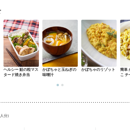
になる（初期）
妊婦健診・血圧が気になる（初期）
なる（初期）
妊娠高血圧(中期)
妊娠糖尿病(初期)
産後（母乳）
産
ピ
骨粗しょう症
関節リウマチ
乾癬
フレイル（年齢に合わせた体作り
荒れ
妊活中
更年期
ヘルシー 鮭の粒マス
かぼちゃと玉ねぎの
かぼちゃのリゾット
簡単
タード焼き弁当
味噌汁
こ 
1人分)