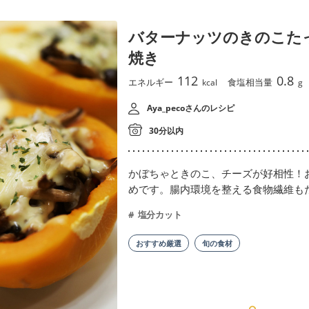
バターナッツのきのこた
焼き
112
0.8
エネルギー
食塩相当量
kcal
g
Aya_pecoさんのレシピ
30分以内
かぼちゃときのこ、チーズが好相性！
めです。腸内環境を整える食物繊維も
塩分カット
おすすめ厳選
旬の食材