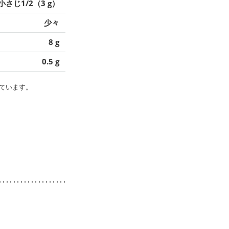
小さじ1/2（3 g）
少々
8 g
0.5 g
ています。