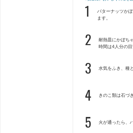
1
バターナッツかぼ
ます。
2
耐熱皿にかぼちゃ
時間は4人分の目
3
水気をふき、種
4
きのこ類は石づ
5
火が通ったら、