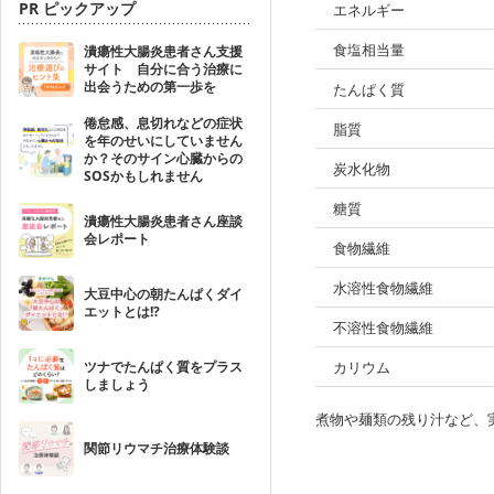
PR ピックアップ
エネルギー
食塩相当量
潰瘍性大腸炎患者さん支援
サイト 自分に合う治療に
出会うための第一歩を
たんぱく質
倦怠感、息切れなどの症状
脂質
を年のせいにしていません
か？そのサイン心臓からの
炭水化物
SOSかもしれません
糖質
潰瘍性大腸炎患者さん座談
会レポート
食物繊維
水溶性食物繊維
大豆中心の朝たんぱくダイ
エットとは!?
不溶性食物繊維
ツナでたんぱく質をプラス
カリウム
しましょう
煮物や麺類の残り汁など、
関節リウマチ治療体験談