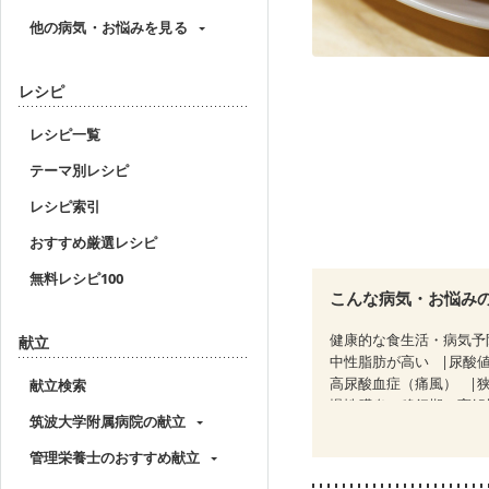
他の病気・お悩みを見る
レシピ
レシピ一覧
テーマ別レシピ
レシピ索引
おすすめ厳選レシピ
無料レシピ100
こんな病気・お悩み
健康的な食生活・病気予
献立
中性脂肪が高い
尿酸
高尿酸血症（痛風）
献立検索
慢性膵炎（移行期・寛解
筑波大学附属病院の献立
睡眠時無呼吸症候群
CKD（ステージ２）
管理栄養士のおすすめ献立
乳がん治療を終えた方・