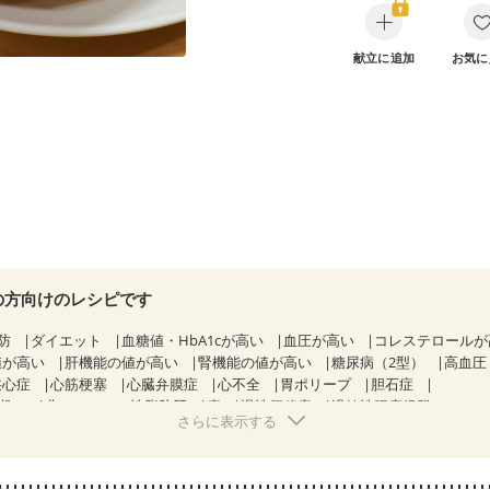
献立に追加
お気に
の方向けのレシピです
防
ダイエット
血糖値・HbA1cが高い
血圧が高い
コレステロール
値が高い
肝機能の値が高い
腎機能の値が高い
糖尿病（2型）
高血圧
狭心症
心筋梗塞
心臓弁膜症
心不全
胃ポリープ
胆石症
期）
非アルコール性脂肪肝
痔
慢性便秘症
過敏性腸症候群（IBS）
さらに表示する
糖尿病性腎症（第１期）
糖尿病性腎症（第２期）
CKD（ステージ１）
乳がん（抗がん剤治療中）
乳がん（ホルモン療法中）
乳がん（放射線治
経過観察中の方など
味の感じ方が変わった
食欲がない
妊娠中(初期)