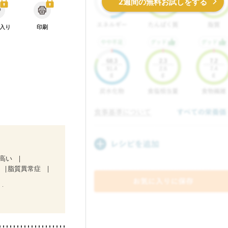
2週間の無料お試しをする
入り
印刷
が高い
脂質異常症
療中）