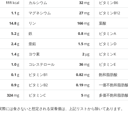
111
kcal
カルシウム
32
mg
ビタミンB6
1.1
g
マグネシウム
27
mg
ビタミンB12
14.8
g
リン
166
mg
葉酸
5.2
g
鉄
0.8
mg
ビタミンA
2.4
g
亜鉛
1.5
mg
ビタミンD
1.4
g
ヨウ素
2
µg
ビタミンK
1.0
g
コレステロール
36
mg
ビタミンE
0.1
g
ビタミンB1
0.82
mg
飽和脂肪酸
0.9
g
ビタミンB2
0.19
mg
一価不飽和脂肪
324
mg
ビタミンC
5
mg
多価不飽和脂肪
実際には食さないと想定される栄養価は、上記リストから除いてあります。