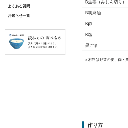
B生姜（みじん切り）
よくある質問
B胡麻油
お知らせ一覧
B酢
B塩
黒ごま
※ 材料は野菜の皮、肉
作り方