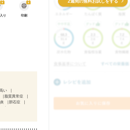
2週間の無料お試しをする
入り
印刷
が高い
脂質異常症
道炎
胆石症
）
中）
妊娠中(初期)