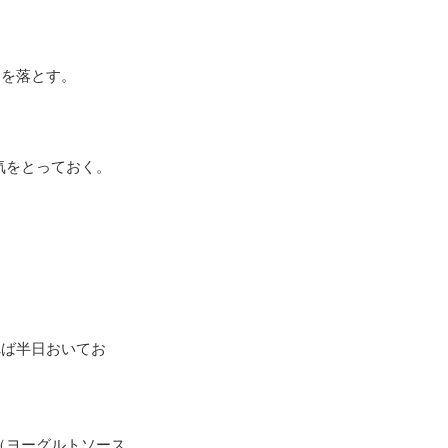
クを落とす。
気をとっておく。
れば半日おいてお
（ヨーグルトソース