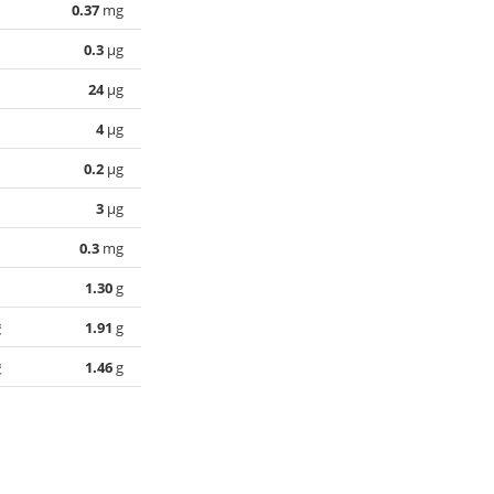
0.37
mg
0.3
µg
24
µg
4
µg
0.2
µg
3
µg
0.3
mg
1.30
g
酸
1.91
g
酸
1.46
g