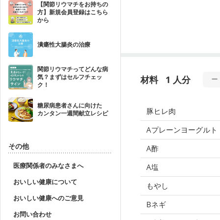
【関節リウマチをお持ちの
方】新規会員登録はこちら
から
潰瘍性大腸炎の治療
関節リウマチってどんな病
気？まずはセルフチェッ
材料
1 人分
ク！
糖尿病患者さんに向けた
豚ヒレ肉
カンタン一週間献立レシピ
Aプレーンヨーグルト
その他
A酢
医療関係者のみなさまへ
A塩
おいしい健康について
もやし
おいしい健康へのご意見
Bネギ
お問い合わせ