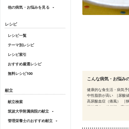
他の病気・お悩みを見る
レシピ
レシピ一覧
テーマ別レシピ
レシピ索引
おすすめ厳選レシピ
無料レシピ100
こんな病気・お悩み
健康的な食生活・病気予
献立
中性脂肪が高い
尿酸
高尿酸血症（痛風）
献立検索
慢性膵炎（移行期・寛解
筑波大学附属病院の献立
糖尿病性腎症（第２期）
CKD（ステージ３a）
管理栄養士のおすすめ献立
乳がん（放射線治療中）