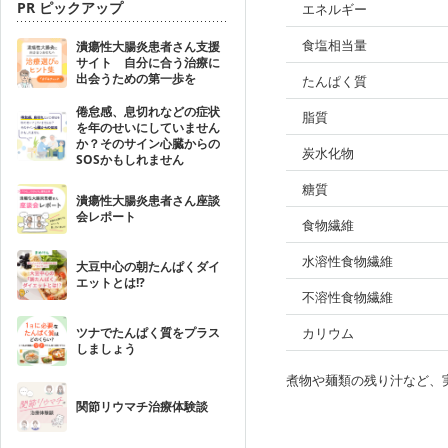
PR ピックアップ
エネルギー
食塩相当量
潰瘍性大腸炎患者さん支援
サイト 自分に合う治療に
出会うための第一歩を
たんぱく質
倦怠感、息切れなどの症状
脂質
を年のせいにしていません
か？そのサイン心臓からの
炭水化物
SOSかもしれません
糖質
潰瘍性大腸炎患者さん座談
会レポート
食物繊維
水溶性食物繊維
大豆中心の朝たんぱくダイ
エットとは!?
不溶性食物繊維
ツナでたんぱく質をプラス
カリウム
しましょう
煮物や麺類の残り汁など、
関節リウマチ治療体験談