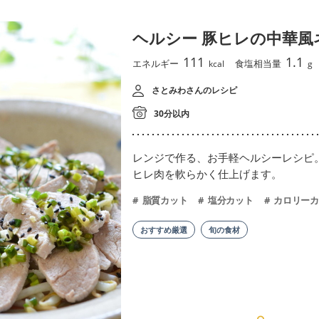
ヘルシー 豚ヒレの中華風
111
1.1
エネルギー
食塩相当量
kcal
g
さとみわさんのレシピ
30分以内
レンジで作る、お手軽ヘルシーレシピ
ヒレ肉を軟らかく仕上げます。
脂質カット
塩分カット
カロリーカ
おすすめ厳選
旬の食材