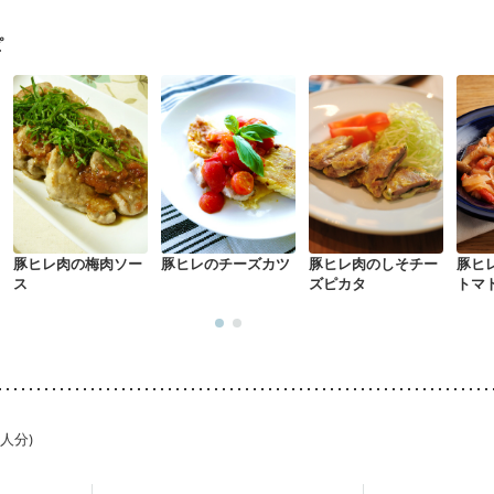
になる（初期）
妊婦健診・血圧が気になる（初期）
なる（初期）
妊娠高血圧(中期)
妊娠糖尿病(初期)
産後（母乳）
産
ピ
関節リウマチ
乾癬
フレイル（年齢に合わせた体作り）
貧血対策
豚ヒレ肉の梅肉ソー
豚ヒレのチーズカツ
豚ヒレ肉のしそチー
豚ヒ
ス
ズピカタ
トマ
1人分)