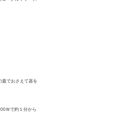
の蓋でおさえて器を
00Ｗで約１分から