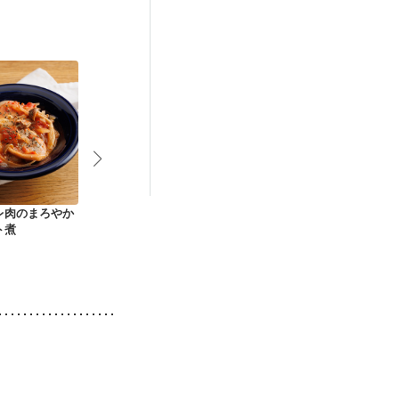
後（混合栄養）
ニキビ・肌荒れ
レ肉のまろやか
ローズマリーとマス
豚ヒレのバルサミコ
豚ひれ肉のと
ト煮
タードの豚ヒレロー
きのこソース
スト