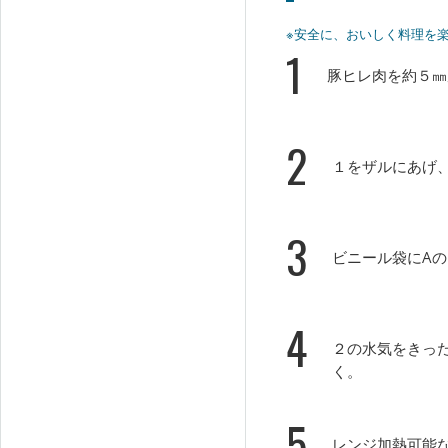
※安全に、おいしく料理を
1
豚ヒレ肉を約５㎜
2
１をザルにあげ
3
ビニール袋にA
4
２の水気をきっ
く。
5
レンジ加熱可能