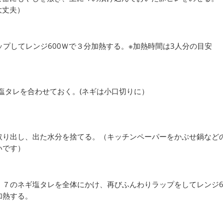
大丈夫）
プしてレンジ600Ｗで３分加熱する。※加熱時間は3人分の目安
塩タレを合わせておく。(ネギは小口切りに）
取り出し、出た水分を捨てる。（キッチンペーパーをかぶせ鍋など
いです）
、７のネギ塩タレを全体にかけ、再びふんわりラップをしてレンジ6
加熱する。