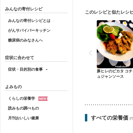
妊婦健診・体重増加が気
妊婦健診・血糖値が気に
みんなの寄付レシピ
このレシピと似たレシ
産後（ミルク）
骨折
妊活中
更年期
みんなの寄付レシピとは
がんサバイバーキッチン
糖尿病のみなさんへ
症状に合わせて
症状・目的別の食事
豚ヒレのピカタ コチ
ュジャンソース
よみもの
くらしの栄養学
読みもの調べもの
すべての栄養価
月刊おいしい健康
(