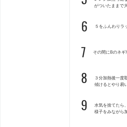
がついたままで
6
５をふんわりラッ
7
その間にBのネギ
8
３分加熱後一度
傾けるとやり易
9
水気を捨てたら
様子をみながら