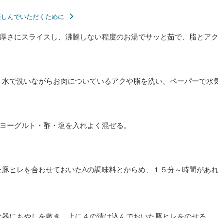
楽しんでいただくために
厚さにスライスし、沸騰しない程度のお湯でサッと茹で、脂とア
、水で洗いながらお肉についているアクや脂を洗い、ペーパーで水
のヨーグルト・酢・塩を入れよく混ぜる。
た豚ヒレを合わせておいたAの調味料とからめ、１５分～時間があ
な器にもやしを敷き、上に４の漬け込んでおいた豚ヒレをのせる。