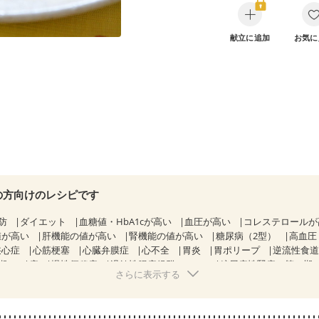
献立に追加
お気に
の方向けのレシピです
防
ダイエット
血糖値・HbA1cが高い
血圧が高い
コレステロール
値が高い
肝機能の値が高い
腎機能の値が高い
糖尿病（2型）
高血圧
狭心症
心筋梗塞
心臓弁膜症
心不全
胃炎
胃ポリープ
逆流性食
期）
痔
慢性便秘症
過敏性腸症候群（IBS）
糖尿病性腎症（第１期
さらに表示する
糖尿病性腎症（第３期）
CKD（ステージ１）
CKD（ステージ２）
CKD（ステージ３b）
乳がん（抗がん剤治療中）
乳がん（ホルモン療法
乳がん治療を終えた方・経過観察中の方など
味の感じ方が変わった