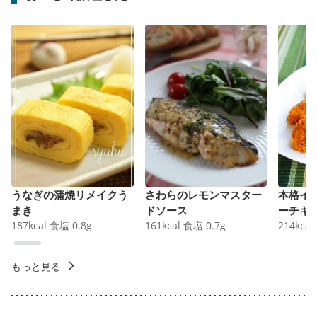
うなぎの蒲焼リメイクう
さわらのレモンマスター
本格イ
まき
ドソース
ーチキ
187
kcal
食塩
0.8
g
161
kcal
食塩
0.7
g
214
kcal
もっと見る