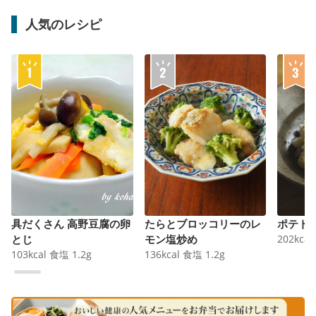
人気のレシピ
具だくさん 高野豆腐の卵
たらとブロッコリーのレ
ポテト
とじ
モン塩炒め
202
kcal
103
kcal
食塩
1.2
g
136
kcal
食塩
1.2
g