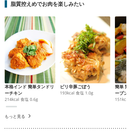
脂質控えめでお肉を楽しみたい
本格インド 簡単タンドリ
ピリ辛豚ごぼう
簡単 
ーチキン
193
kcal
食塩
1.0
g
ーブン
214
kcal
食塩
0.6
g
151
kcal
もっと見る