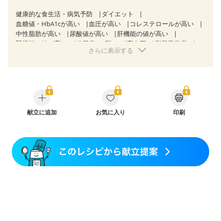
健康的な食生活・病気予防
ダイエット
血糖値・HbA1cが高い
血圧が高い
コレステロールが高い
中性脂肪が高い
尿酸値が高い
肝機能の値が高い
腎機能の値が高い
糖尿病（2型）
高血圧
脂質異常症
さらに表示する
高尿酸血症（痛風）
狭心症
心筋梗塞
心臓弁膜症
心不全
胆石症
慢性便秘症
過敏性腸症候群（IBS）
糖尿病性腎症（第１期）
糖尿病性腎症（第２期）
糖尿病性腎症（第３期）
CKD（ステージ１）
CKD（ステージ２）
CKD（ステージ３a）
CKD（ステージ３b）
乳がん（抗がん剤治療中）
乳がん（ホルモン療法中）
献立に追加
お気に入り
乳がん（放射線治療中）
印刷
乳がん治療を終えた方・経過観察中の方など
産後（ミルク）
骨折
骨粗しょう症
関節リウマチ
フレイル（年齢に合わせた体作り）
低栄養予防
貧血対策
ニキビ・肌荒れ
妊活中
更年期