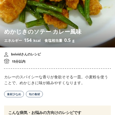
めかじきのソテー カレー風味
154
0.5
エネルギー
kcal
食塩相当量
g
bvividさんのレシピ
15分以内
カレーのスパイシーな香りが食欲そそる一皿。小麦粉を使う
ことで、めかじきに味が絡みやすくなります。
食材少なめ
旬の食材
こんな病気・お悩みの方向けのレシピです