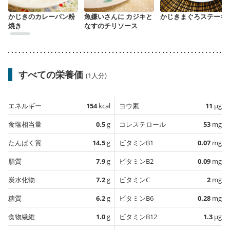
かじきのカレーパン粉
魚嫌いさんに カジキと
かじきまぐろステーキ
焼き
なすのチリソース
すべての栄養価
(1人分)
エネルギー
154
kcal
ヨウ素
11
µg
食塩相当量
0.5
g
コレステロール
53
mg
たんぱく質
14.5
g
ビタミンB1
0.07
mg
脂質
7.9
g
ビタミンB2
0.09
mg
炭水化物
7.2
g
ビタミンC
2
mg
糖質
6.2
g
ビタミンB6
0.28
mg
食物繊維
1.0
g
ビタミンB12
1.3
µg