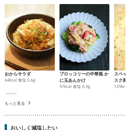
おからサラダ
ブロッコリーの中華風 か
スペイ
64
kcal
食塩
0.6
g
に玉あんかけ
スク風
97
kcal
食塩
0.9
g
129
kcal
もっと見る
おいしく減塩したい