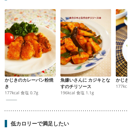
かじきのカレーパン粉焼
魚嫌いさんに カジキとな
かじき
き
すのチリソース
177
kcal
177
kcal
食塩
0.7
g
196
kcal
食塩
1.1
g
低カロリーで満足したい