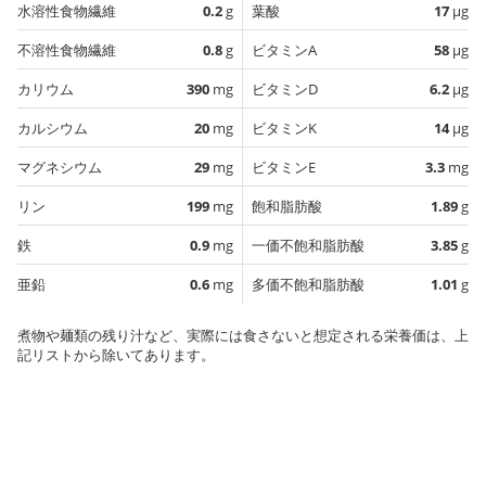
水溶性食物繊維
0.2
g
葉酸
17
µg
不溶性食物繊維
0.8
g
ビタミンA
58
µg
カリウム
390
mg
ビタミンD
6.2
µg
カルシウム
20
mg
ビタミンK
14
µg
マグネシウム
29
mg
ビタミンE
3.3
mg
リン
199
mg
飽和脂肪酸
1.89
g
鉄
0.9
mg
一価不飽和脂肪酸
3.85
g
亜鉛
0.6
mg
多価不飽和脂肪酸
1.01
g
煮物や麺類の残り汁など、実際には食さないと想定される栄養価は、上
記リストから除いてあります。