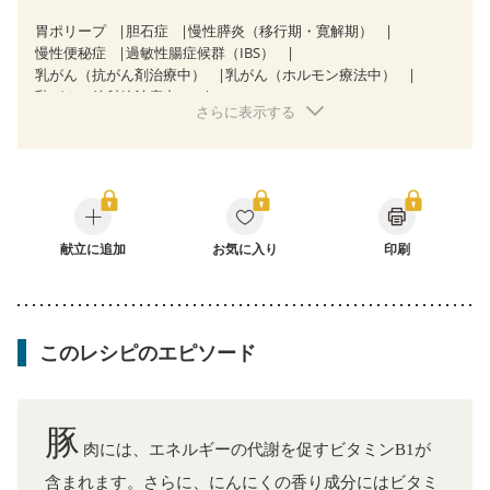
胃ポリープ
胆石症
慢性膵炎（移行期・寛解期）
慢性便秘症
過敏性腸症候群（IBS）
乳がん（抗がん剤治療中）
乳がん（ホルモン療法中）
乳がん（放射線治療中）
さらに表示する
乳がん治療を終えた方・経過観察中の方など
味の感じ方が変わった
産後（ミルク）
骨折
骨粗しょう症
関節リウマチ
フレイル（年齢に合わせた体作り）
更年期
献立に追加
お気に入り
印刷
このレシピのエピソード
豚
肉には、エネルギーの代謝を促すビタミンB1が
含まれます。さらに、にんにくの香り成分にはビタミ