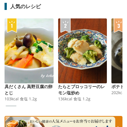
人気のレシピ
具だくさん 高野豆腐の卵
たらとブロッコリーのレ
ポテト
とじ
モン塩炒め
202
kcal
103
kcal
食塩
1.2
g
136
kcal
食塩
1.2
g