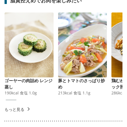
脂質控えめでお肉を楽しみたい
ゴーヤーの肉詰め レンジ
豚とトマトのさっぱり炒
鶏むね
蒸し
め
ック照
190
kcal
食塩
1.0
g
213
kcal
食塩
1.1
g
286
kcal
もっと見る