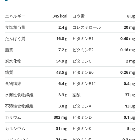
エネルギー
345
kcal
ヨウ素
8
µg
食塩相当量
2.4
g
コレステロール
20
mg
たんぱく質
16.8
g
ビタミンB1
0.40
mg
脂質
7.2
g
ビタミンB2
0.16
mg
炭水化物
54.9
g
ビタミンC
2
mg
糖質
48.5
g
ビタミンB6
0.26
mg
食物繊維
6.4
g
ビタミンB12
0.4
µg
水溶性食物繊維
3.3
g
葉酸
37
µg
不溶性食物繊維
3.0
g
ビタミンA
13
µg
カリウム
302
mg
ビタミンD
0.1
µg
カルシウム
31
mg
ビタミンK
5
µg
マグネシウム
71
mg
ビタミンE
0.3
mg