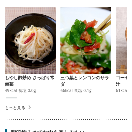
もやし酢炒め さっぱり常
三つ葉とレンコンのサラ
ゴーヤ
備菜
ダ
汁
49
kcal
食塩
0.0
g
66
kcal
食塩
0.1
g
61
kcal
もっと見る