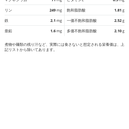
リン
249
mg
飽和脂肪酸
1.81
g
鉄
2.1
mg
一価不飽和脂肪酸
2.52
g
亜鉛
1.6
mg
多価不飽和脂肪酸
2.10
g
煮物や麺類の残り汁など、実際には食さないと想定される栄養価は、上
記リストから除いてあります。