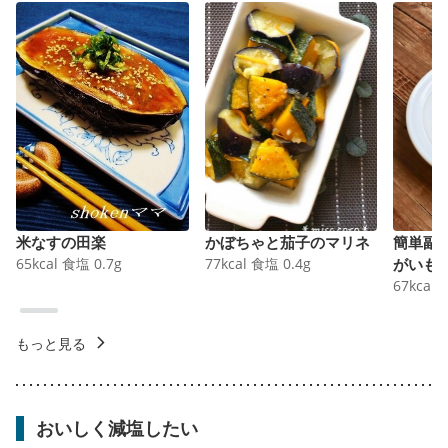
米なすの田楽
かぼちゃと茄子のマリネ
簡単副
65
kcal
食塩
0.7
g
77
kcal
食塩
0.4
g
がいも
67
kcal
もっと見る
おいしく減塩したい