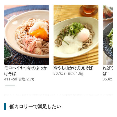
モロヘイヤつゆのぶっか
冷やし山かけ月見そば
ねばウ
けそば
307
kcal
食塩
1.8
g
ば
411
kcal
食塩
2.7
g
353
kcal
低カロリーで満足したい