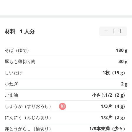
材料
1 人分
そば（ゆで）
180 g
豚もも薄切り肉
30 g
しいたけ
1枚（15 g）
小ねぎ
2 g
ごま油
小さじ1/2（2 g）
しょうが（すりおろし）
1/3片（4 g）
にんにく（みじん切り）
1/2片（2 g）
赤とうがらし（輪切り）
1/8本未満（少々）