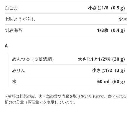
白ごま
小さじ1/6（0.5 g）
七味とうがらし
少々
刻み海苔
1/8枚（0.4 g）
A
めんつゆ（３倍濃縮）
大さじ1と1/2弱（30 g）
みりん
小さじ1/2（3 g）
水
60 ml（60 g）
※ 材料は野菜の皮、肉・魚の骨や内臓を取り除いたもので、食べられる
部分の分量（調理量）を表示しています。