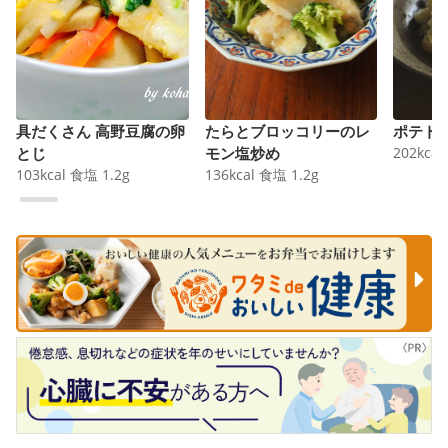
具だくさん 高野豆腐の卵
たらとブロッコリーのレ
ポテト
とじ
モン塩炒め
202
kcal
103
kcal
食塩
1.2
g
136
kcal
食塩
1.2
g