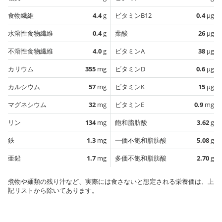
食物繊維
4.4
g
ビタミンB12
0.4
µg
水溶性食物繊維
0.4
g
葉酸
26
µg
不溶性食物繊維
4.0
g
ビタミンA
38
µg
カリウム
355
mg
ビタミンD
0.6
µg
カルシウム
57
mg
ビタミンK
15
µg
マグネシウム
32
mg
ビタミンE
0.9
mg
リン
134
mg
飽和脂肪酸
3.62
g
鉄
1.3
mg
一価不飽和脂肪酸
5.08
g
亜鉛
1.7
mg
多価不飽和脂肪酸
2.70
g
煮物や麺類の残り汁など、実際には食さないと想定される栄養価は、上
記リストから除いてあります。