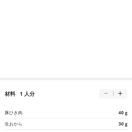
材料
1 人分
豚ひき肉
40 g
生おから
30 g