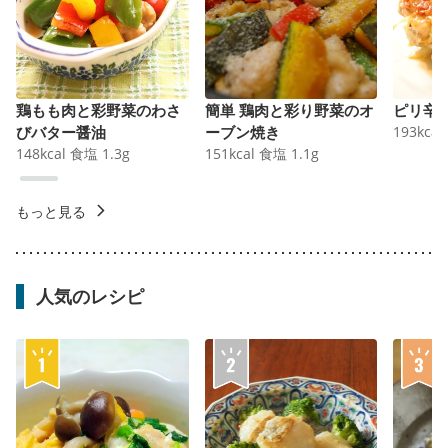
鶏もも肉と彩野菜のわさ
簡単 鶏肉と彩り野菜のオ
ピリ辛
びバター醤油
ーブン焼き
193
kcal
148
kcal
食塩
1.3
g
151
kcal
食塩
1.1
g
もっと見る
人気のレシピ