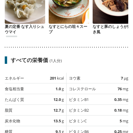
夏の定番 なす入りシュ
なすとにらの坦々スー
なすと豚のしょうが焼
ウマイ
プ
き風
すべての栄養価
(1人分)
エネルギー
201
kcal
ヨウ素
7
µg
食塩相当量
1.0
g
コレステロール
76
mg
たんぱく質
12.0
g
ビタミンB1
0.35
mg
脂質
12.7
g
ビタミンB2
0.18
mg
炭水化物
13.5
g
ビタミンC
5
mg
糖質
9.1
g
ビタミンB6
0.25
mg