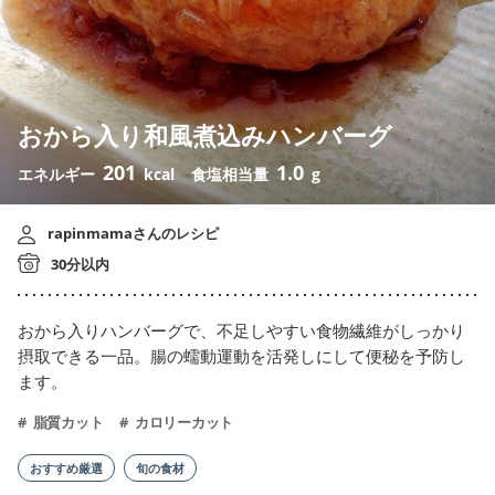
おから入り和風煮込みハンバーグ
201
1.0
エネルギー
kcal
食塩相当量
g
rapinmamaさんのレシピ
30分以内
おから入りハンバーグで、不足しやすい食物繊維がしっかり
摂取できる一品。腸の蠕動運動を活発しにして便秘を予防し
ます。
脂質カット
カロリーカット
おすすめ厳選
旬の食材