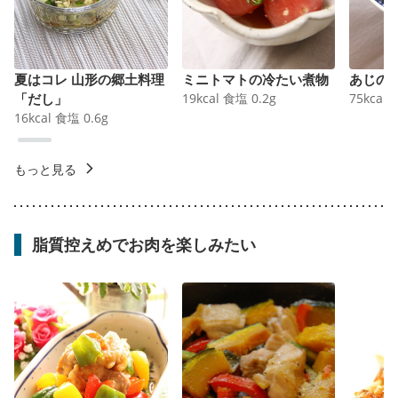
夏はコレ 山形の郷土料理
ミニトマトの冷たい煮物
あじの
「だし」
19
kcal
食塩
0.2
g
75
kcal
16
kcal
食塩
0.6
g
もっと見る
脂質控えめでお肉を楽しみたい