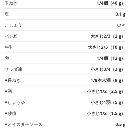
玉ねぎ
1/4個（40 g）
塩
0.1 g
こしょう
少々
パン粉
大さじ2/3（2 g）
牛乳
大さじ2/3（10 g）
卵
1/4個（12 g）
サラダ油
小さじ3/4（3 g）
A長ねぎ
1/8本未満（8 g）
A酒
小さじ1/2（2.5 g）
Aしょうゆ
小さじ1弱（5 g）
A砂糖
小さじ1/2（1.5 g）
Aオイスターソース
0.5 g