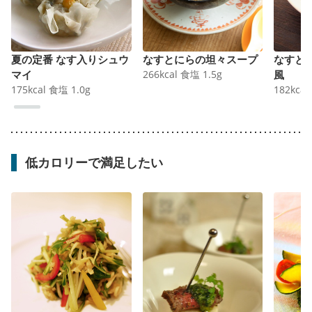
夏の定番 なす入りシュウ
なすとにらの坦々スープ
なすと
マイ
266
kcal
食塩
1.5
g
風
175
kcal
食塩
1.0
g
182
kcal
低カロリーで満足したい