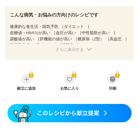
こんな病気・お悩みの方向けのレシピです
健康的な食生活・病気予防
ダイエット
血糖値・HbA1cが高い
血圧が高い
中性脂肪が高い
尿酸値が高い
肝機能の値が高い
糖尿病（2型）
高血圧
脂質異常症
胃ポリープ
胆石症
さらに表示する
慢性膵炎（移行期・寛解期）
痔
慢性便秘症
過敏性腸症候群（IBS）
睡眠時無呼吸症候群
糖尿病性腎症（第３期）
CKD（ステージ３a）
CKD（ステージ３b）
透析
乳がん（抗がん剤治療中）
乳がん（ホルモン療法中）
乳がん（放射線治療中）
乳がん治療を終えた方・経過観察中の方など
飲み込みにくい
献立に追加
食欲がない
お気に入り
妊娠中(初期)
印刷
妊婦健診・体重増加が気になる（初期）
妊婦健診・血圧が気になる（初期）
妊婦健診・血糖値が気になる（初期）
妊娠高血圧(中期)
妊娠糖尿病(初期)
産後（母乳）
産後（混合栄養）
産後（ミルク）
骨折
骨粗しょう症
関節リウマチ
乾癬
低栄養予防
貧血対策
ニキビ・肌荒れ
妊活中
更年期