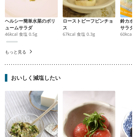
ヘルシー簡単水菜のボリ
ローストビーフピンチョ
鈴カボ
ュームサラダ
ス
サラダ
46
kcal
食塩
0.5
g
67
kcal
食塩
0.3
g
60
kcal
もっと見る
おいしく減塩したい