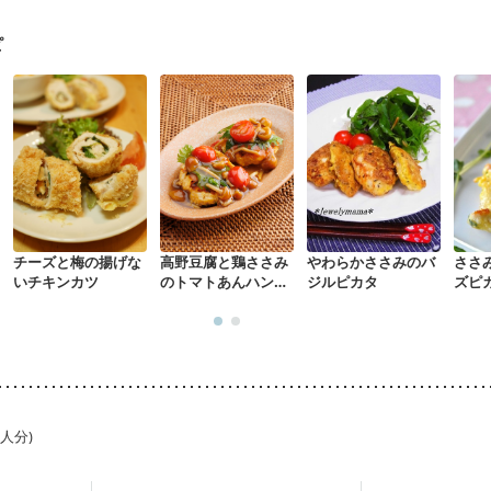
ピ
チーズと梅の揚げな
高野豆腐と鶏ささみ
やわらかささみのバ
ささ
いチキンカツ
のトマトあんハンバ
ジルピカタ
ズピ
ーグ
1人分)