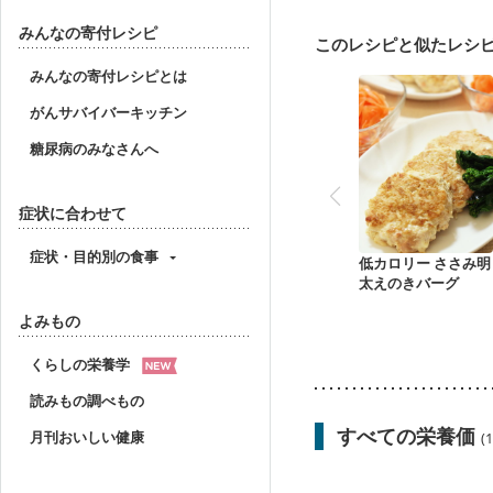
みんなの寄付レシピ
このレシピと似たレシ
みんなの寄付レシピとは
がんサバイバーキッチン
糖尿病のみなさんへ
症状に合わせて
症状・目的別の食事
低カロリー ささみ明
太えのきバーグ
よみもの
くらしの栄養学
読みもの調べもの
すべての栄養価
月刊おいしい健康
(