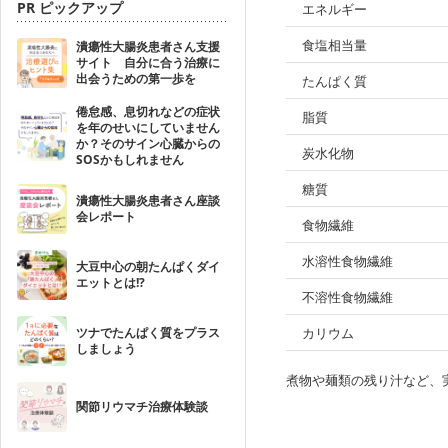
PR ピックアップ
エネルギー
食塩相当量
潰瘍性大腸炎患者さん支援
サイト 自分に合う治療に
出会うための第一歩を
たんぱく質
倦怠感、息切れなどの症状
脂質
を年のせいにしていません
か？そのサイン心臓からの
炭水化物
SOSかもしれません
糖質
潰瘍性大腸炎患者さん座談
会レポート
食物繊維
水溶性食物繊維
大豆中心の朝たんぱくダイ
エットとは!?
不溶性食物繊維
ツナでたんぱく質をプラス
カリウム
しましょう
煮物や麺類の残り汁など、
関節リウマチ治療体験談