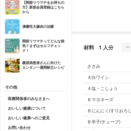
【関節リウマチをお持ちの
方】新規会員登録はこちら
から
潰瘍性大腸炎の治療
関節リウマチってどんな病
気？まずはセルフチェッ
材料
1 人分
ク！
糖尿病患者さんに向けた
ささみ
カンタン一週間献立レシピ
Ａ白ワイン
その他
Ａ塩・こしょう
医療関係者のみなさまへ
Ｂマヨネーズ
おいしい健康について
Ｂにんにく(すりおろし
おいしい健康へのご意見
Ｂ辛子(チューブ)
お問い合わせ