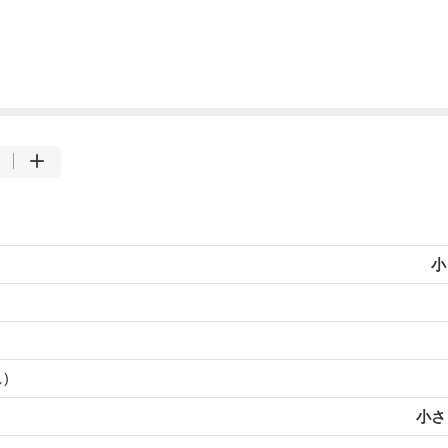
小
)
小さじ