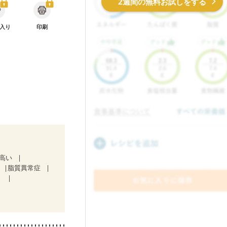
2週間の無料お試しをする
入り
印刷
が高い
脂質異常症
）