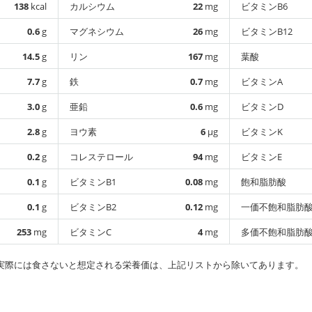
138
kcal
カルシウム
22
mg
ビタミンB6
0.6
g
マグネシウム
26
mg
ビタミンB12
14.5
g
リン
167
mg
葉酸
7.7
g
鉄
0.7
mg
ビタミンA
3.0
g
亜鉛
0.6
mg
ビタミンD
2.8
g
ヨウ素
6
µg
ビタミンK
0.2
g
コレステロール
94
mg
ビタミンE
0.1
g
ビタミンB1
0.08
mg
飽和脂肪酸
0.1
g
ビタミンB2
0.12
mg
一価不飽和脂肪
253
mg
ビタミンC
4
mg
多価不飽和脂肪
実際には食さないと想定される栄養価は、上記リストから除いてあります。