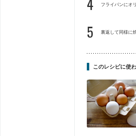
4
フライパンにオ
5
裏返して同様に
このレシピに使