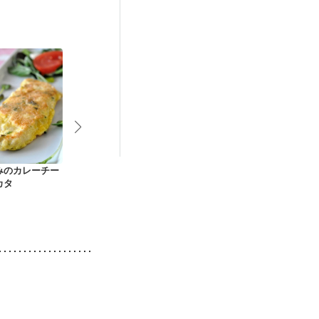
みのカレーチー
揚げない 青じそとチ
揚げない 梅じそチキ
ささ身のサク
カタ
ーズのチキンカツ
ンカツ
リスピーチキ