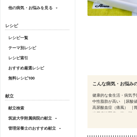
他の病気・お悩みを見る
レシピ
レシピ一覧
テーマ別レシピ
レシピ索引
おすすめ厳選レシピ
無料レシピ100
こんな病気・お悩み
健康的な食生活・病気予
献立
中性脂肪が高い
尿酸
高尿酸血症（痛風）
献立検索
糖尿病性腎症（第３期）
筑波大学附属病院の献立
乳がん（抗がん剤治療中
乳がん治療を終えた方・
管理栄養士のおすすめ献立
フレイル（年齢に合わせ