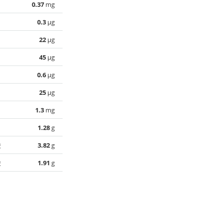
0.37
mg
0.3
µg
22
µg
45
µg
0.6
µg
25
µg
1.3
mg
1.28
g
酸
3.82
g
酸
1.91
g