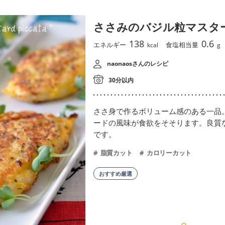
ささみのバジル粒マスタ
138
0.6
エネルギー
食塩相当量
kcal
g
naonaosさんのレシピ
30分以内
ささ身で作るボリューム感のある一品
ードの風味が食欲をそそります。良質
です。
脂質カット
カロリーカット
おすすめ厳選