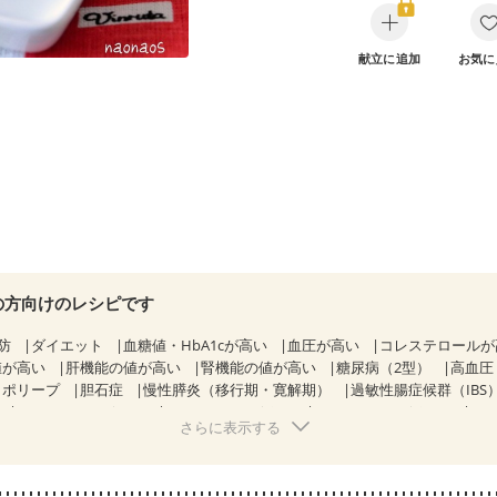
献立に追加
お気に
の方向けのレシピです
防
ダイエット
血糖値・HbA1cが高い
血圧が高い
コレステロール
値が高い
肝機能の値が高い
腎機能の値が高い
糖尿病（2型）
高血圧
胃ポリープ
胆石症
慢性膵炎（移行期・寛解期）
過敏性腸症候群（IBS
CKD（ステージ１）
CKD（ステージ２）
CKD（ステージ３a）
さらに表示する
）
乳がん（ホルモン療法中）
乳がん（放射線治療中）
経過観察中の方など
産後（ミルク）
骨折
関節リウマチ
乾癬
た体作り）
貧血対策
ニキビ・肌荒れ
妊活中
更年期