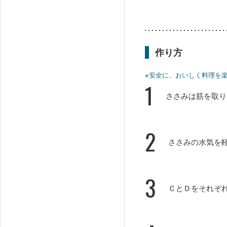
作り方
※安全に、おいしく料理を
1
ささみは筋を取り
2
ささみの水気を
3
ＣとＤをそれぞ