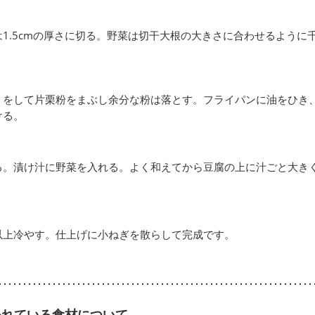
1.5cmの厚さに切る。野菜は切干大根の大きさに合わせるように
うをして片栗粉をまぶし余分な粉は落とす。フライパンに油をひき
ける。
る。漬け汁に野菜を入れる。よく和えてから豆腐の上に汁ごと大き
以上冷やす。仕上げに小ねぎを散らして完成です。
われている食材について