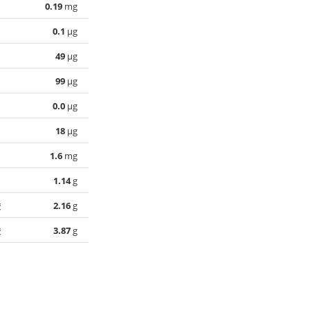
0.19
mg
0.1
µg
49
µg
99
µg
0.0
µg
18
µg
1.6
mg
1.14
g
酸
2.16
g
酸
3.87
g