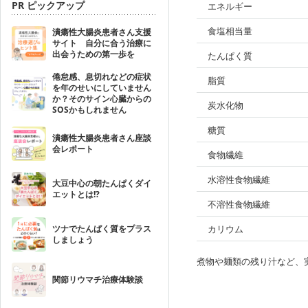
PR ピックアップ
エネルギー
食塩相当量
潰瘍性大腸炎患者さん支援
サイト 自分に合う治療に
出会うための第一歩を
たんぱく質
倦怠感、息切れなどの症状
脂質
を年のせいにしていません
か？そのサイン心臓からの
炭水化物
SOSかもしれません
糖質
潰瘍性大腸炎患者さん座談
会レポート
食物繊維
水溶性食物繊維
大豆中心の朝たんぱくダイ
エットとは!?
不溶性食物繊維
ツナでたんぱく質をプラス
カリウム
しましょう
煮物や麺類の残り汁など、
関節リウマチ治療体験談