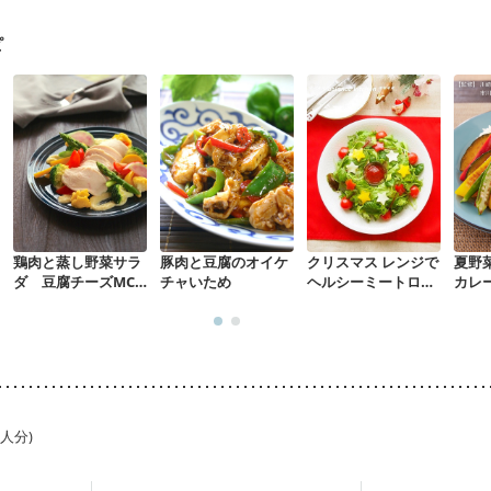
リウマチ
乾癬
貧血対策
ニキビ・肌荒れ
妊活中
更年期
ピ
鶏肉と蒸し野菜サラ
豚肉と豆腐のオイケ
クリスマス レンジで
夏野
ダ 豆腐チーズMCT
チャいため
ヘルシーミートロー
カレ
オイルドレッシング
フ
1人分)