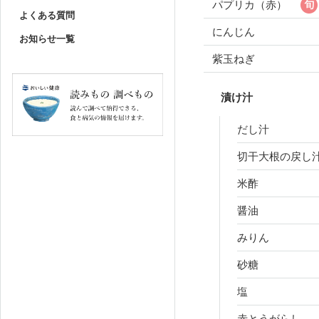
パプリカ（赤）
よくある質問
にんじん
お知らせ一覧
紫玉ねぎ
漬け汁
だし汁
切干大根の戻し
米酢
醤油
みりん
砂糖
塩
赤とうがらし