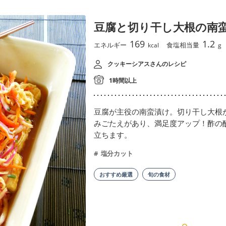
豆腐と切り干し大根の南
169
1.2
エネルギー
食塩相当量
kcal
g
クッキーシアスさんのレシピ
1時間以上
豆腐が主役の南蛮漬け。切り干し大根
みごたえがあり、満足度アップ！酢の
立ちます。
塩分カット
おすすめ厳選
旬の食材