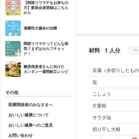
【関節リウマチをお持ちの
方】新規会員登録はこちら
から
潰瘍性大腸炎の治療
関節リウマチってどんな病
気？まずはセルフチェッ
材料
1 人分
ク！
糖尿病患者さんに向けた
豆腐（水切りしたもの
カンタン一週間献立レシピ
塩
その他
こしょう
医療関係者のみなさまへ
片栗粉
おいしい健康について
サラダ油
おいしい健康へのご意見
切り干し大根
お問い合わせ