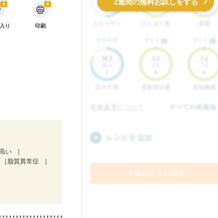
2週間の無料お試しをする
入り
印刷
が高い
脂質異常症
）
ど