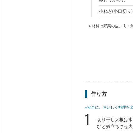
小ねぎ(小口切り)
※ 材料は野菜の皮、肉
作り方
※安全に、おいしく料理を
1
切り干し大根は水
ひと煮立ちさせ火