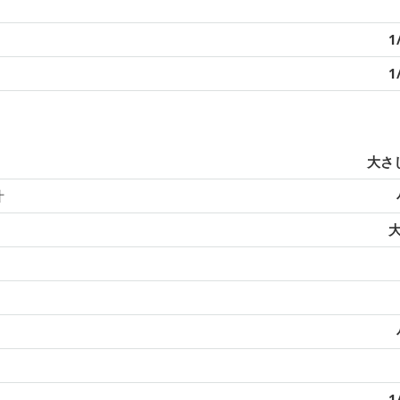
1
1
大さじ
汁
大
1