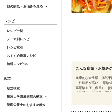
他の病気・お悩みを見る
レシピ
レシピ一覧
テーマ別レシピ
レシピ索引
おすすめ厳選レシピ
無料レシピ100
こんな病気・お悩み
健康的な食生活・病気予
献立
中性脂肪が高い
尿酸
高尿酸血症（痛風）
献立検索
慢性膵炎（移行期・寛解
筑波大学附属病院の献立
睡眠時無呼吸症候群
CKD（ステージ１）
C
管理栄養士のおすすめ献立
乳がん（ホルモン療法中