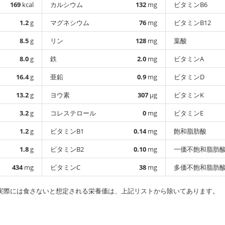
169
kcal
カルシウム
132
mg
ビタミンB6
1.2
g
マグネシウム
76
mg
ビタミンB12
8.5
g
リン
128
mg
葉酸
8.0
g
鉄
2.0
mg
ビタミンA
16.4
g
亜鉛
0.9
mg
ビタミンD
13.2
g
ヨウ素
307
µg
ビタミンK
3.2
g
コレステロール
0
mg
ビタミンE
1.2
g
ビタミンB1
0.14
mg
飽和脂肪酸
1.8
g
ビタミンB2
0.10
mg
一価不飽和脂肪
434
mg
ビタミンC
38
mg
多価不飽和脂肪
実際には食さないと想定される栄養価は、上記リストから除いてあります。