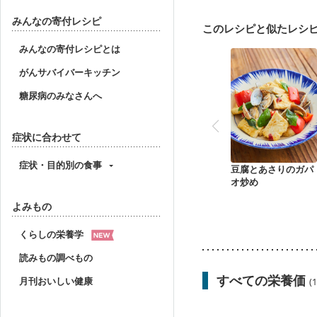
産後（ミルク）
関節
みんなの寄付レシピ
このレシピと似たレシ
みんなの寄付レシピとは
がんサバイバーキッチン
糖尿病のみなさんへ
症状に合わせて
症状・目的別の食事
豆腐とあさりのガパ
オ炒め
よみもの
くらしの栄養学
読みもの調べもの
すべての栄養価
月刊おいしい健康
(