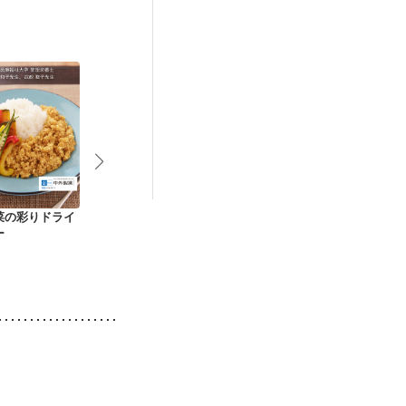
菜の彩りドライ
季節野菜とクリーム
ピーマンとお豆腐の
チーズでコク
ー
チーズの白和え
チャンプルー
ゴーヤチャン