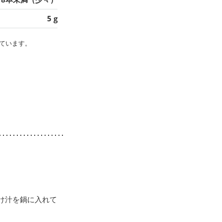
5 g
ています。
け汁を鍋に入れて