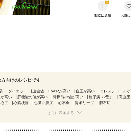
献立に追加
お気に
の方向けのレシピです
防
ダイエット
血糖値・HbA1cが高い
血圧が高い
コレステロール
値が高い
肝機能の値が高い
腎機能の値が高い
糖尿病（2型）
高血圧
狭心症
心筋梗塞
心臓弁膜症
心不全
胃ポリープ
胆石症
期）
非アルコール性脂肪肝
慢性便秘症
過敏性腸症候群（IBS）
さらに表示する
糖尿病性腎症（第１期）
糖尿病性腎症（第２期）
糖尿病性腎症（第３期
KD（ステージ２）
CKD（ステージ３a）
乳がん（抗がん剤治療中）
）
乳がん（放射線治療中）
乳がん治療を終えた方・経過観察中の方な