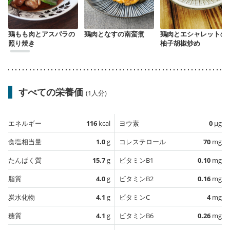
鶏もも肉とアスパラの
鶏肉となすの南蛮煮
鶏肉とエシャレットの
照り焼き
柚子胡椒炒め
すべての栄養価
(1人分)
エネルギー
116
kcal
ヨウ素
0
µg
食塩相当量
1.0
g
コレステロール
70
mg
たんぱく質
15.7
g
ビタミンB1
0.10
mg
脂質
4.0
g
ビタミンB2
0.16
mg
炭水化物
4.1
g
ビタミンC
4
mg
糖質
4.1
g
ビタミンB6
0.26
mg