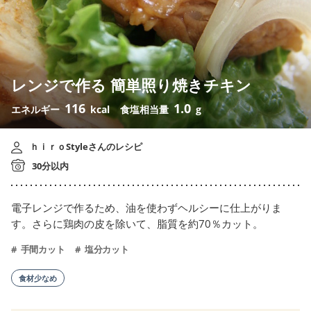
レンジで作る 簡単照り焼きチキン
116
1.0
エネルギー
kcal
食塩相当量
g
ｈｉｒｏStyleさんのレシピ
30分以内
電子レンジで作るため、油を使わずヘルシーに仕上がりま
す。さらに鶏肉の皮を除いて、脂質を約70％カット。
手間カット
塩分カット
食材少なめ