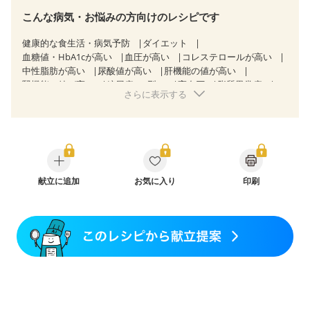
こんな病気・お悩みの方向けのレシピです
健康的な食生活・病気予防
ダイエット
血糖値・HbA1cが高い
血圧が高い
コレステロールが高い
中性脂肪が高い
尿酸値が高い
肝機能の値が高い
腎機能の値が高い
糖尿病（2型）
高血圧
脂質異常症
さらに表示する
高尿酸血症（痛風）
胃炎
胃ポリープ
消化性潰瘍（胃・十二指腸潰瘍）
逆流性食道炎
胆石症
慢性膵炎（移行期・寛解期）
痔
潰瘍性大腸炎（寛解期）
クローン病（寛解期）
過敏性腸症候群（IBS）
糖尿病性腎症（第３期）
CKD（ステージ１）
CKD（ステージ２）
CKD（ステージ３a）
乳がん（抗がん剤治療中）
献立に追加
お気に入り
乳がん（ホルモン療法中）
印刷
乳がん（放射線治療中）
乳がん治療を終えた方・経過観察中の方など
胃がん（抗がん剤治療中）
胃がん治療を終えた方・経過観察中の方
大腸がん治療を終えた方・経過観察中の方
大腸がん（抗がん剤治療中）
大腸がん（放射線治療中）
飲み込みにくい
味の感じ方が変わった
食欲がない
消化不良
妊娠中(初期)
妊婦健診・体重増加が気になる（初期）