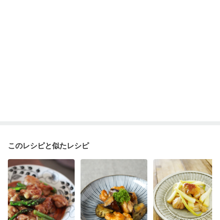
妊婦健診・血圧が気になる（初期）
妊婦健診・血糖値が気になる（初期）
妊娠高血圧(中期)
妊娠糖尿病(初期)
産後（母乳）
産後（混合栄養）
産後（ミルク）
骨折
関節リウマチ
乾癬
フレイル（年齢に合わせた体作り）
貧血対策
ニキビ・肌荒れ
妊活中
更年期
このレシピと似たレシピ