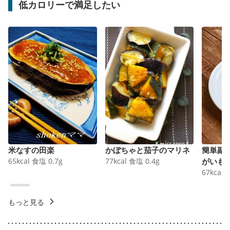
低カロリーで満足したい
米なすの田楽
かぼちゃと茄子のマリネ
簡単副
65
kcal
食塩
0.7
g
77
kcal
食塩
0.4
g
がいも
67
kcal
もっと見る