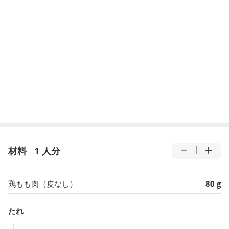
材料
1 人分
鶏もも肉（皮なし）
80 g
たれ