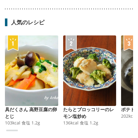
人気のレシピ
具だくさん 高野豆腐の卵
たらとブロッコリーのレ
ポテト
とじ
モン塩炒め
202
kcal
103
kcal
食塩
1.2
g
136
kcal
食塩
1.2
g