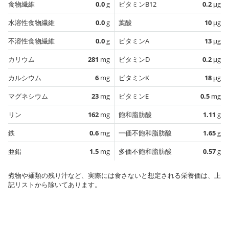
食物繊維
0.0
g
ビタミンB12
0.2
µg
水溶性食物繊維
0.0
g
葉酸
10
µg
不溶性食物繊維
0.0
g
ビタミンA
13
µg
カリウム
281
mg
ビタミンD
0.2
µg
カルシウム
6
mg
ビタミンK
18
µg
マグネシウム
23
mg
ビタミンE
0.5
mg
リン
162
mg
飽和脂肪酸
1.11
g
鉄
0.6
mg
一価不飽和脂肪酸
1.65
g
亜鉛
1.5
mg
多価不飽和脂肪酸
0.57
g
煮物や麺類の残り汁など、実際には食さないと想定される栄養価は、上
記リストから除いてあります。