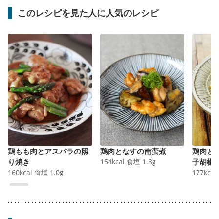
このレシピを見た人に人気のレシピ
鶏もも肉とアスパラの照
鶏肉となすの南蛮煮
鶏肉と
り焼き
154
kcal
食塩
1.3
g
子胡椒
160
kcal
食塩
1.0
g
177
kcal