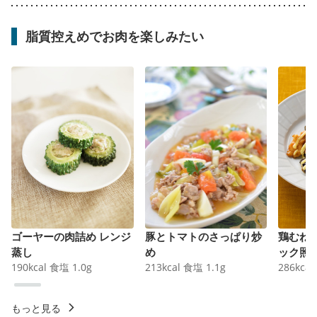
脂質控えめでお肉を楽しみたい
ゴーヤーの肉詰め レンジ
豚とトマトのさっぱり炒
鶏むね
蒸し
め
ック照
190
kcal
食塩
1.0
g
213
kcal
食塩
1.1
g
286
kcal
もっと見る