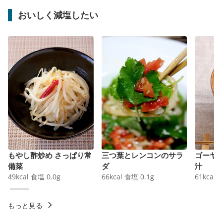
おいしく減塩したい
もやし酢炒め さっぱり常
三つ葉とレンコンのサラ
ゴーヤ
備菜
ダ
汁
49
kcal
食塩
0.0
g
66
kcal
食塩
0.1
g
61
kcal
もっと見る