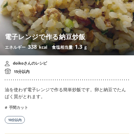
電子レンジで作る納豆炒飯
338
1.3
エネルギー
kcal
食塩相当量
g
doikoさんのレシピ
15分以内
油を使わず電子レンジで作る簡単炒飯です。卵と納豆でたん
ぱく質がとれます。
手間カット
10分以内