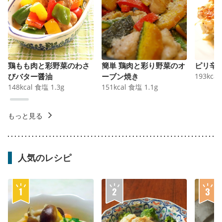
鶏もも肉と彩野菜のわさ
簡単 鶏肉と彩り野菜のオ
ピリ辛
びバター醤油
ーブン焼き
193
kcal
148
kcal
食塩
1.3
g
151
kcal
食塩
1.1
g
もっと見る
人気のレシピ