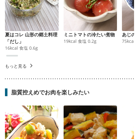
夏はコレ 山形の郷土料理
ミニトマトの冷たい煮物
あじの
「だし」
19
kcal
食塩
0.2
g
75
kcal
16
kcal
食塩
0.6
g
もっと見る
脂質控えめでお肉を楽しみたい