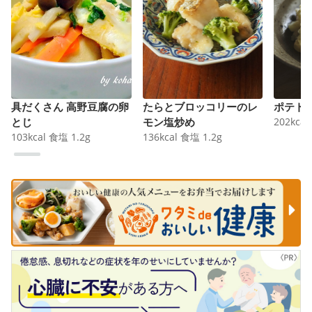
具だくさん 高野豆腐の卵
たらとブロッコリーのレ
ポテト
とじ
モン塩炒め
202
kcal
103
kcal
食塩
1.2
g
136
kcal
食塩
1.2
g