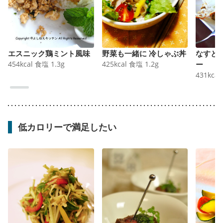
エスニック鶏ミント風味
野菜も一緒に 冷しゃぶ丼
なすと
454
kcal
食塩
1.3
g
425
kcal
食塩
1.2
g
ー
431
kcal
低カロリーで満足したい