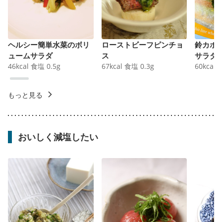
ヘルシー簡単水菜のボリ
ローストビーフピンチョ
鈴カボ
ュームサラダ
ス
サラダ
46
kcal
食塩
0.5
g
67
kcal
食塩
0.3
g
60
kcal
もっと見る
おいしく減塩したい