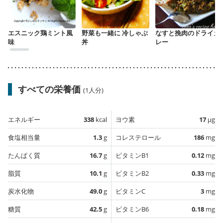
エスニック鶏ミント風
野菜も一緒に 冷しゃぶ
なすと挽肉のドライカ
味
丼
レー
すべての栄養価
(1人分)
エネルギー
338
kcal
ヨウ素
17
µg
食塩相当量
1.3
g
コレステロール
186
mg
たんぱく質
16.7
g
ビタミンB1
0.12
mg
脂質
10.1
g
ビタミンB2
0.33
mg
炭水化物
49.0
g
ビタミンC
3
mg
糖質
42.5
g
ビタミンB6
0.18
mg