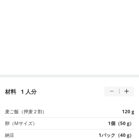
材料
1 人分
麦ご飯（押麦２割）
120 g
卵（Mサイズ）
1個（50 g）
納豆
1パック（40 g）