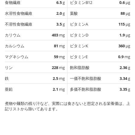
食物繊維
6.5
g
ビタミンB12
0.6
µg
水溶性食物繊維
2.0
g
葉酸
88
µg
不溶性食物繊維
3.5
g
ビタミンA
115
µg
カリウム
403
mg
ビタミンD
1.9
µg
カルシウム
81
mg
ビタミンK
360
µg
マグネシウム
59
mg
ビタミンE
0.9
mg
リン
228
mg
飽和脂肪酸
2.36
g
鉄
2.5
mg
一価不飽和脂肪酸
3.34
g
亜鉛
2.1
mg
多価不飽和脂肪酸
3.35
g
煮物や麺類の残り汁など、実際には食さないと想定される栄養価は、上
記リストから除いてあります。