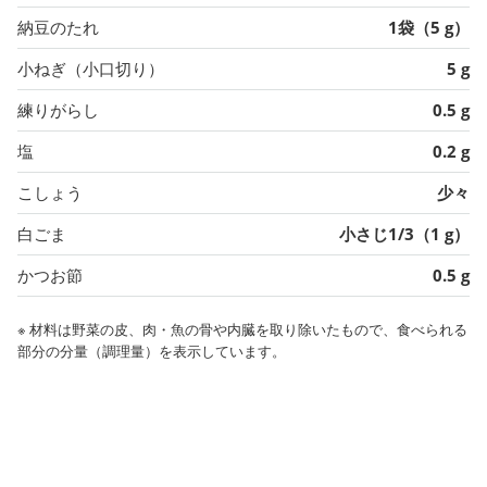
納豆のたれ
1袋（5 g）
小ねぎ（小口切り）
5 g
練りがらし
0.5 g
塩
0.2 g
こしょう
少々
白ごま
小さじ1/3（1 g）
かつお節
0.5 g
※ 材料は野菜の皮、肉・魚の骨や内臓を取り除いたもので、食べられる
部分の分量（調理量）を表示しています。