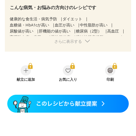
こんな病気・お悩みの方向けのレシピです
健康的な食生活・病気予防
ダイエット
血糖値・HbA1cが高い
血圧が高い
中性脂肪が高い
尿酸値が高い
肝機能の値が高い
糖尿病（2型）
高血圧
高尿酸血症（痛風）
慢性便秘症
過敏性腸症候群（IBS）
さらに表示する
睡眠時無呼吸症候群
糖尿病性腎症（第１期）
糖尿病性腎症（第２期）
糖尿病性腎症（第３期）
乳がん（抗がん剤治療中）
乳がん（ホルモン療法中）
乳がん（放射線治療中）
乳がん治療を終えた方・経過観察中の方など
産後（ミルク）
骨折
関節リウマチ
乾癬
フレイル（年齢に合わせた体作り）
献立に追加
お気に入り
貧血対策
印刷
ニキビ・肌荒れ
妊活中
更年期