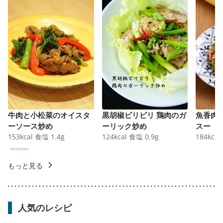
牛肉と小松菜のオイスタ
黒胡椒ビリビリ 鶏肉のガ
魚香肉
ーソース炒め
ーリック炒め
スー
153
kcal
食塩
1.4
g
124
kcal
食塩
0.9
g
184
kcal
もっと見る
人気のレシピ