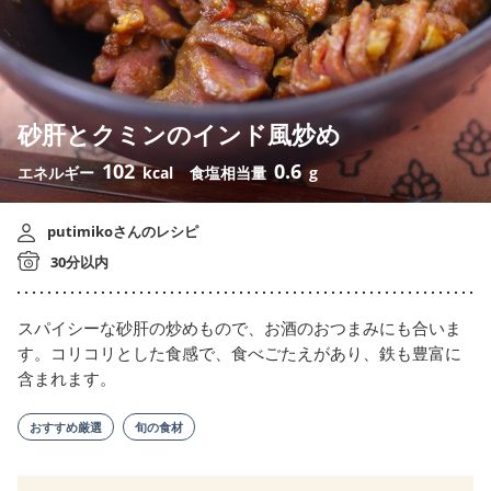
砂肝とクミンのインド風炒め
102
0.6
エネルギー
kcal
食塩相当量
g
putimikoさんのレシピ
30分以内
スパイシーな砂肝の炒めもので、お酒のおつまみにも合いま
す。コリコリとした食感で、食べごたえがあり、鉄も豊富に
含まれます。
おすすめ厳選
旬の食材