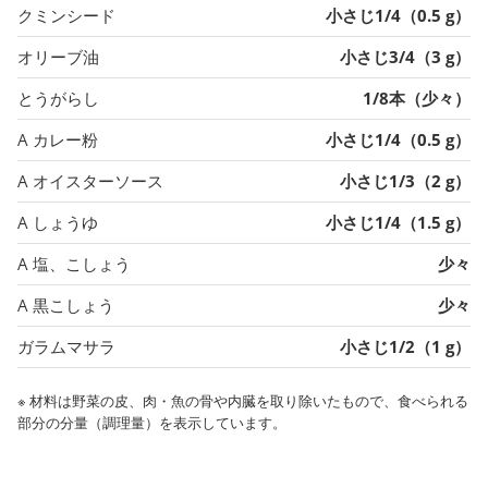
クミンシード
小さじ1/4（0.5 g）
オリーブ油
小さじ3/4（3 g）
とうがらし
1/8本（少々）
A カレー粉
小さじ1/4（0.5 g）
A オイスターソース
小さじ1/3（2 g）
A しょうゆ
小さじ1/4（1.5 g）
A 塩、こしょう
少々
A 黒こしょう
少々
ガラムマサラ
小さじ1/2（1 g）
※ 材料は野菜の皮、肉・魚の骨や内臓を取り除いたもので、食べられる
部分の分量（調理量）を表示しています。