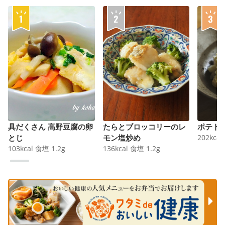
具だくさん 高野豆腐の卵
たらとブロッコリーのレ
ポテト
とじ
モン塩炒め
202
kcal
103
kcal
食塩
1.2
g
136
kcal
食塩
1.2
g