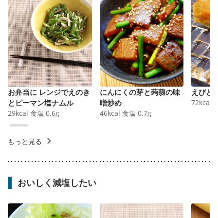
お弁当に レンジでえのき
にんにくの芽と蒟蒻の味
えびと
とピーマン塩ナムル
噌炒め
72
kcal
29
kcal
食塩
0.6
g
46
kcal
食塩
0.7
g
もっと見る
おいしく減塩したい