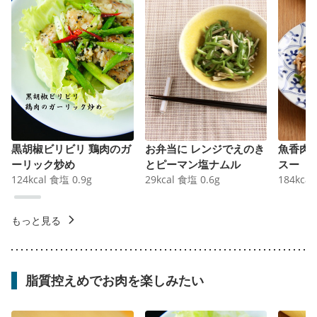
黒胡椒ビリビリ 鶏肉のガ
お弁当に レンジでえのき
魚香肉
ーリック炒め
とピーマン塩ナムル
スー
124
kcal
食塩
0.9
g
29
kcal
食塩
0.6
g
184
kcal
もっと見る
脂質控えめでお肉を楽しみたい