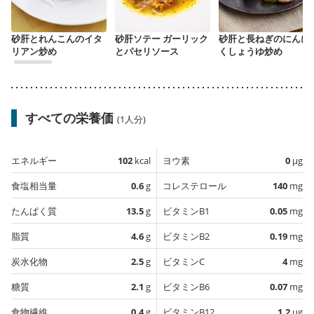
砂肝とれんこんのイタ
砂肝ソテー ガーリック
砂肝と長ねぎのにんに
リアン炒め
とパセリソース
くしょうゆ炒め
すべての栄養価
(1人分)
エネルギー
102
kcal
ヨウ素
0
µg
食塩相当量
0.6
g
コレステロール
140
mg
たんぱく質
13.5
g
ビタミンB1
0.05
mg
脂質
4.6
g
ビタミンB2
0.19
mg
炭水化物
2.5
g
ビタミンC
4
mg
糖質
2.1
g
ビタミンB6
0.07
mg
食物繊維
0.4
g
ビタミンB12
1.2
µg