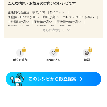
こんな病気・お悩みの方向けのレシピです
健康的な食生活・病気予防
ダイエット
血糖値・HbA1cが高い
血圧が高い
コレステロールが高い
中性脂肪が高い
尿酸値が高い
肝機能の値が高い
腎機能の値が高い
糖尿病（2型）
高血圧
さらに表示する
高尿酸血症（痛風）
胃ポリープ
慢性膵炎（移行期・寛解期）
過敏性腸症候群（IBS）
糖尿病性腎症（第３期）
CKD（ステージ１）
CKD（ステージ２）
CKD（ステージ３a）
乳がん（抗がん剤治療中）
乳がん（ホルモン療法中）
乳がん（放射線治療中）
乳がん治療を終えた方・経過観察中の方など
献立に追加
お気に入り
印刷
産後（ミルク）
骨折
骨粗しょう症
関節リウマチ
貧血対策
ニキビ・肌荒れ
妊活中
更年期