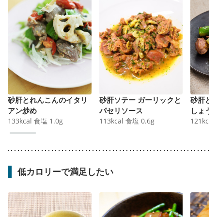
砂肝とれんこんのイタリ
砂肝ソテー ガーリックと
砂肝と
アン炒め
パセリソース
しょう
133
kcal
食塩
1.0
g
113
kcal
食塩
0.6
g
121
kcal
低カロリーで満足したい