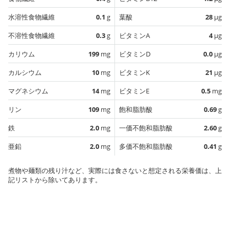
水溶性食物繊維
0.1
g
葉酸
28
µg
不溶性食物繊維
0.3
g
ビタミンA
4
µg
カリウム
199
mg
ビタミンD
0.0
µg
カルシウム
10
mg
ビタミンK
21
µg
マグネシウム
14
mg
ビタミンE
0.5
mg
リン
109
mg
飽和脂肪酸
0.69
g
鉄
2.0
mg
一価不飽和脂肪酸
2.60
g
亜鉛
2.0
mg
多価不飽和脂肪酸
0.41
g
煮物や麺類の残り汁など、実際には食さないと想定される栄養価は、上
記リストから除いてあります。