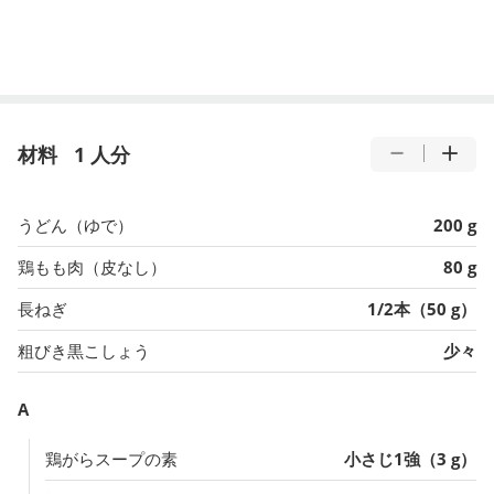
材料
1 人分
うどん（ゆで）
200 g
鶏もも肉（皮なし）
80 g
長ねぎ
1/2本（50 g）
粗びき黒こしょう
少々
A
鶏がらスープの素
小さじ1強（3 g）