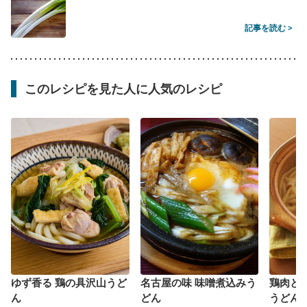
記事を読む >
このレシピを見た人に人気のレシピ
ゆず香る 鶏の具沢山うど
名古屋の味 味噌煮込みう
鶏肉と
ん
どん
うどん