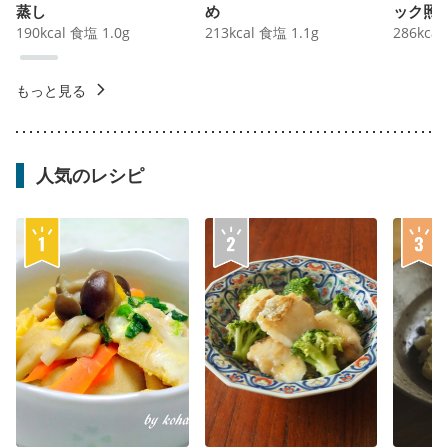
蒸し
め
ック照
190
kcal
食塩
1.0
g
213
kcal
食塩
1.1
g
286
kcal
もっと見る
人気のレシピ