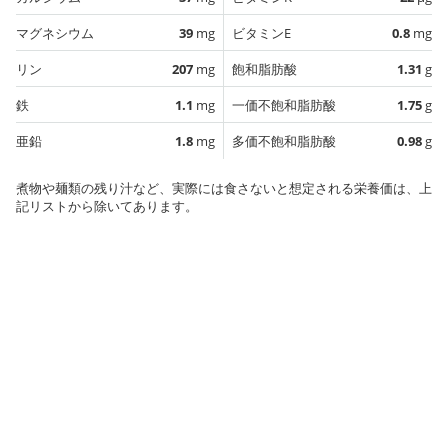
マグネシウム
39
mg
ビタミンE
0.8
mg
リン
207
mg
飽和脂肪酸
1.31
g
鉄
1.1
mg
一価不飽和脂肪酸
1.75
g
亜鉛
1.8
mg
多価不飽和脂肪酸
0.98
g
煮物や麺類の残り汁など、実際には食さないと想定される栄養価は、上
記リストから除いてあります。