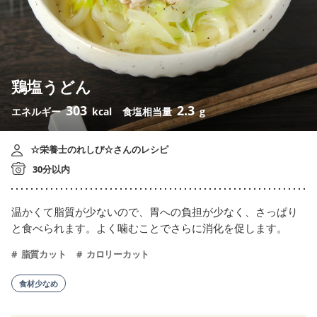
鶏塩うどん
303
2.3
エネルギー
kcal
食塩相当量
g
☆栄養士のれしぴ☆さんのレシピ
30分以内
温かくて脂質が少ないので、胃への負担が少なく、さっぱり
と食べられます。よく噛むことでさらに消化を促します。
脂質カット
カロリーカット
食材少なめ