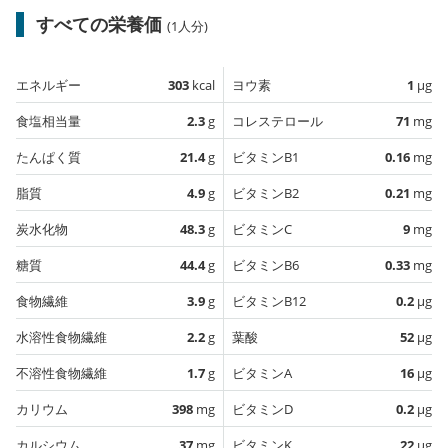
すべての栄養価
(1人分)
エネルギー
303
kcal
ヨウ素
1
µg
食塩相当量
2.3
g
コレステロール
71
mg
たんぱく質
21.4
g
ビタミンB1
0.16
mg
脂質
4.9
g
ビタミンB2
0.21
mg
炭水化物
48.3
g
ビタミンC
9
mg
糖質
44.4
g
ビタミンB6
0.33
mg
食物繊維
3.9
g
ビタミンB12
0.2
µg
水溶性食物繊維
2.2
g
葉酸
52
µg
不溶性食物繊維
1.7
g
ビタミンA
16
µg
カリウム
398
mg
ビタミンD
0.2
µg
カルシウム
37
mg
ビタミンK
22
µg