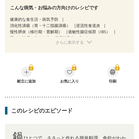
こんな病気・お悩みの方向けのレシピです
健康的な食生活・病気予防
消化性潰瘍（胃・十二指腸潰瘍）
逆流性食道炎
慢性膵炎（移行期・寛解期）
過敏性腸症候群（IBS）
胃がん治療を終えた方・経過観察中の方
さらに表示する
大腸がん治療を終えた方・経過観察中の方
大腸がん（放射線治療中）
食欲がない
消化不良
産後（ミルク）
骨折
骨粗しょう症
関節リウマチ
フレイル（年齢に合わせた体作り）
低栄養予防
更年期
献立に追加
お気に入り
印刷
このレシピのエピソード
鍋
ひとつで、ささっと作れる簡単料理。食欲がわか