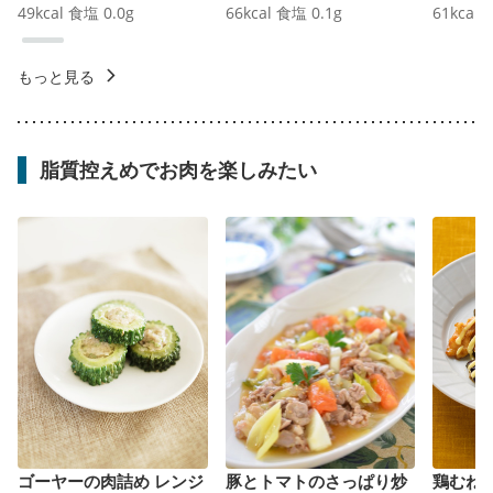
49
kcal
食塩
0.0
g
66
kcal
食塩
0.1
g
61
kcal
もっと見る
脂質控えめでお肉を楽しみたい
ゴーヤーの肉詰め レンジ
豚とトマトのさっぱり炒
鶏むね