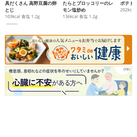
具だくさん 高野豆腐の卵
たらとブロッコリーのレ
ポテト
とじ
モン塩炒め
202
kcal
103
kcal
食塩
1.2
g
136
kcal
食塩
1.2
g