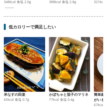
348
kcal
食塩
2.0
g
388
kcal
食塩
2.8
g
321
kcal
低カロリーで満足したい
米なすの田楽
かぼちゃと茄子のマリネ
簡単副
65
kcal
食塩
0.7
g
77
kcal
食塩
0.4
g
がいも
67
kcal