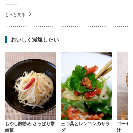
もっと見る
おいしく減塩したい
もやし酢炒め さっぱり常
三つ葉とレンコンのサラ
ゴーヤ
備菜
ダ
汁