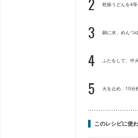
2
乾燥うどんを4
3
鍋に水、めんつ
4
ふたをして、中火
5
火を止め、10分
このレシピに使