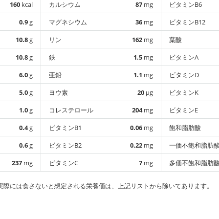
160
kcal
カルシウム
87
mg
ビタミンB6
0.9
g
マグネシウム
36
mg
ビタミンB12
10.8
g
リン
162
mg
葉酸
10.8
g
鉄
1.5
mg
ビタミンA
6.0
g
亜鉛
1.1
mg
ビタミンD
5.0
g
ヨウ素
20
µg
ビタミンK
1.0
g
コレステロール
204
mg
ビタミンE
0.4
g
ビタミンB1
0.06
mg
飽和脂肪酸
0.6
g
ビタミンB2
0.22
mg
一価不飽和脂肪
237
mg
ビタミンC
7
mg
多価不飽和脂肪
実際には食さないと想定される栄養価は、上記リストから除いてあります。