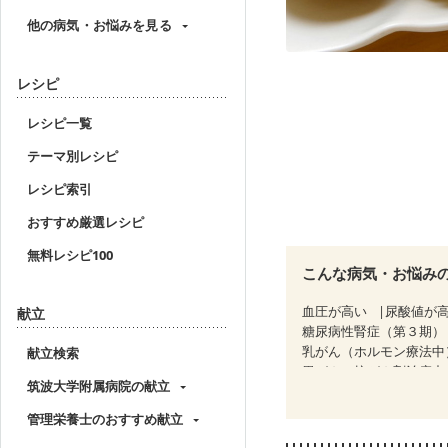
他の病気・お悩みを見る
レシピ
レシピ一覧
テーマ別レシピ
レシピ索引
おすすめ厳選レシピ
無料レシピ100
こんな病気・お悩み
血圧が高い
尿酸値が
献立
糖尿病性腎症（第３期）
乳がん（ホルモン療法中
献立検索
胃がん（抗がん剤治療中
筑波大学附属病院の献立
大腸がん（抗がん剤治療
妊娠中(初期)
妊婦健診
管理栄養士のおすすめ献立
妊婦健診・血糖値が気に