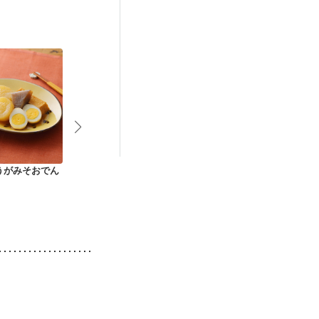
妊活中
更年期
うがみそおでん
トロトロ大根と玉子
ほうれん草たっぷり
いわしレンコ
のこってり煮
おでん
グ