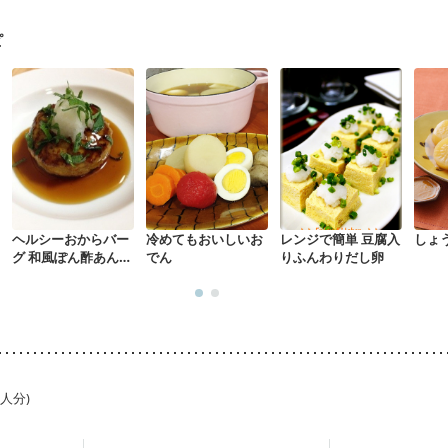
骨粗しょう症
関節リウマチ
低栄養予防
貧血対策
ニキビ・肌荒れ
ピ
ヘルシーおからバー
冷めてもおいしいお
レンジで簡単 豆腐入
しょ
グ 和風ぽん酢あんか
でん
りふんわりだし卵
け
1人分)