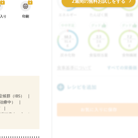
2週間の無料お試しをする
入り
印刷
症候群（IBS）
治療中）
ど
経過観察中の方
不良
後（混合栄養）