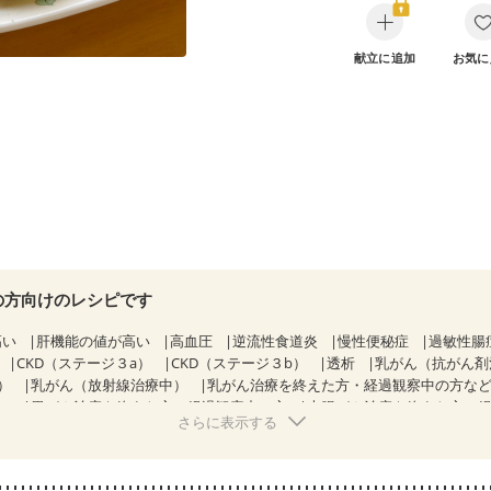
献立に追加
お気に
の方向けのレシピです
高い
肝機能の値が高い
高血圧
逆流性食道炎
慢性便秘症
過敏性腸
CKD（ステージ３a）
CKD（ステージ３b）
透析
乳がん（抗がん剤
）
乳がん（放射線治療中）
乳がん治療を終えた方・経過観察中の方な
）
胃がん治療を終えた方・経過観察中の方
大腸がん治療を終えた方・
さらに表示する
中）
大腸がん（放射線治療中）
飲み込みにくい
食欲がない
消化
・体重増加が気になる（初期）
妊婦健診・血圧が気になる（初期）
なる（初期）
妊娠高血圧(中期)
妊娠糖尿病(初期)
産後（母乳）
産