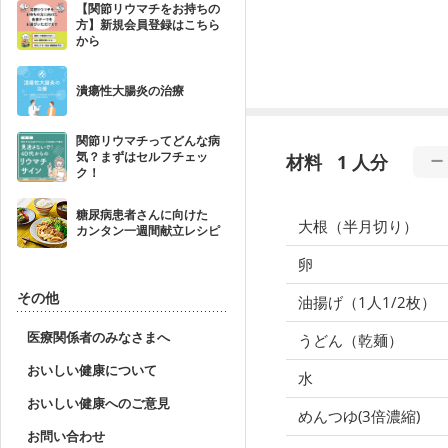
【関節リウマチをお持ちの
方】新規会員登録はこちら
から
潰瘍性大腸炎の治療
関節リウマチってどんな病
気？まずはセルフチェッ
材料
1 人分
ク！
糖尿病患者さんに向けた
大根（半月切り）
カンタン一週間献立レシピ
卵
その他
油揚げ（1人1/2枚）
医療関係者のみなさまへ
うどん（乾麺）
おいしい健康について
水
おいしい健康へのご意見
めんつゆ(3倍濃縮)
お問い合わせ