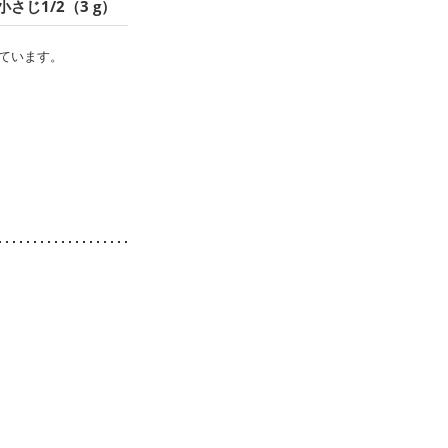
小さじ1/2（3 g）
ています。
。