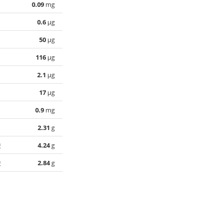
0.09
mg
0.6
µg
50
µg
116
µg
2.1
µg
17
µg
0.9
mg
2.31
g
酸
4.24
g
酸
2.84
g