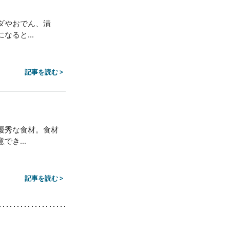
ダやおでん、漬
ると...
記事を読む >
優秀な食材。食材
き...
記事を読む >