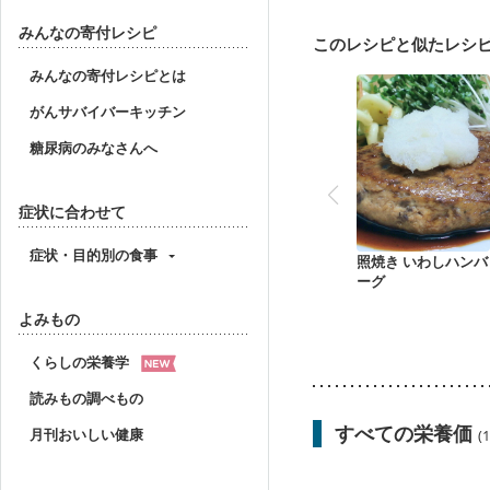
産後（ミルク）
骨折
みんなの寄付レシピ
このレシピと似たレシ
みんなの寄付レシピとは
がんサバイバーキッチン
糖尿病のみなさんへ
症状に合わせて
症状・目的別の食事
照焼き いわしハンバ
ーグ
よみもの
くらしの栄養学
読みもの調べもの
すべての栄養価
月刊おいしい健康
(