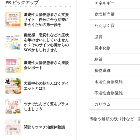
PR ピックアップ
エネルギー
食塩相当量
潰瘍性大腸炎患者さん支援
サイト 自分に合う治療に
出会うための第一歩を
たんぱく質
倦怠感、息切れなどの症状
脂質
を年のせいにしていません
か？そのサイン心臓からの
炭水化物
SOSかもしれません
糖質
潰瘍性大腸炎患者さん座談
会レポート
食物繊維
水溶性食物繊維
大豆中心の朝たんぱくダイ
エットとは!?
不溶性食物繊維
ツナでたんぱく質をプラス
カリウム
しましょう
煮物や麺類の残り汁など、
関節リウマチ治療体験談