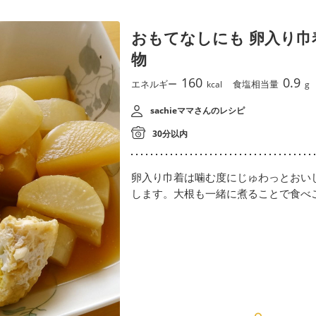
おもてなしにも 卵入り巾
物
160
0.9
エネルギー
食塩相当量
kcal
g
sachieママさんのレシピ
30分以内
卵入り巾着は噛む度にじゅわっとおい
します。大根も一緒に煮ることで食べ