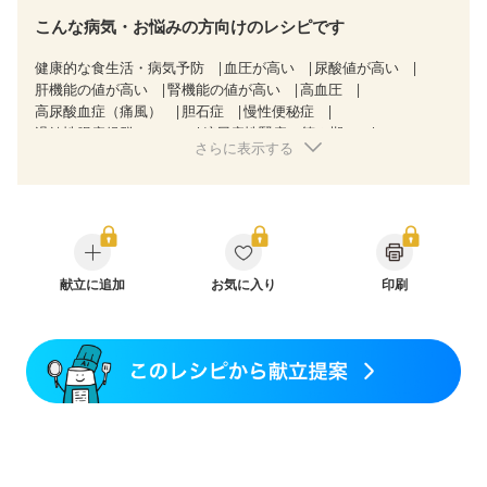
こんな病気・お悩みの方向けのレシピです
健康的な食生活・病気予防
血圧が高い
尿酸値が高い
肝機能の値が高い
腎機能の値が高い
高血圧
高尿酸血症（痛風）
胆石症
慢性便秘症
過敏性腸症候群（IBS）
糖尿病性腎症（第３期）
さらに表示する
CKD（ステージ１）
CKD（ステージ２）
CKD（ステージ３a）
CKD（ステージ３b）
透析
乳がん（抗がん剤治療中）
乳がん（ホルモン療法中）
乳がん（放射線治療中）
乳がん治療を終えた方・経過観察中の方など
飲み込みにくい
味の感じ方が変わった
食欲がない
産後（ミルク）
献立に追加
骨折
骨粗しょう症
お気に入り
関節リウマチ
印刷
低栄養予防
貧血対策
ニキビ・肌荒れ
妊活中
更年期