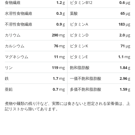
食物繊維
1.2
g
ビタミンB12
0.6
µg
水溶性食物繊維
0.3
g
葉酸
65
µg
不溶性食物繊維
0.9
g
ビタミンA
183
µg
カリウム
290
mg
ビタミンD
2.0
µg
カルシウム
76
mg
ビタミンK
71
µg
マグネシウム
11
mg
ビタミンE
1.1
mg
リン
119
mg
飽和脂肪酸
1.84
g
鉄
1.7
mg
一価不飽和脂肪酸
2.96
g
亜鉛
0.7
mg
多価不飽和脂肪酸
1.59
g
煮物や麺類の残り汁など、実際には食さないと想定される栄養価は、上
記リストから除いてあります。