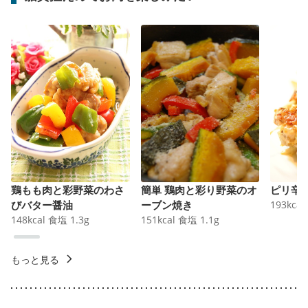
鶏もも肉と彩野菜のわさ
簡単 鶏肉と彩り野菜のオ
ピリ辛
びバター醤油
ーブン焼き
193
kcal
148
kcal
食塩
1.3
g
151
kcal
食塩
1.1
g
もっと見る