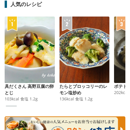
人気のレシピ
具だくさん 高野豆腐の卵
たらとブロッコリーのレ
ポテト
とじ
モン塩炒め
202
kcal
103
kcal
食塩
1.2
g
136
kcal
食塩
1.2
g