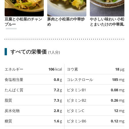
豆腐と小松菜のチャン
豚肉と小松菜の中華炒
やさしい味わい 小松菜
プルー
め
とまいたけの中華風卵
とじ
すべての栄養価
(1人分)
エネルギー
106
kcal
ヨウ素
18
µg
食塩相当量
0.8
g
コレステロール
185
mg
たんぱく質
7.2
g
ビタミンB1
0.08
mg
脂質
7.3
g
ビタミンB2
0.26
mg
炭水化物
2.8
g
ビタミンC
12
mg
糖質
1.6
g
ビタミンB6
0.12
mg