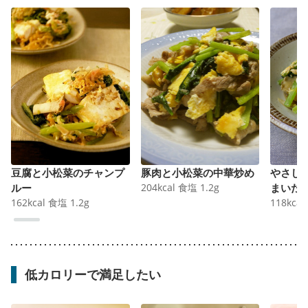
豆腐と小松菜のチャンプ
豚肉と小松菜の中華炒め
やさし
ルー
204
kcal
食塩
1.2
g
まいた
162
kcal
食塩
1.2
g
118
kcal
低カロリーで満足したい