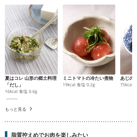
夏はコレ 山形の郷土料理
ミニトマトの冷たい煮物
あじの
「だし」
19
kcal
食塩
0.2
g
75
kcal
16
kcal
食塩
0.6
g
もっと見る
脂質控えめでお肉を楽しみたい