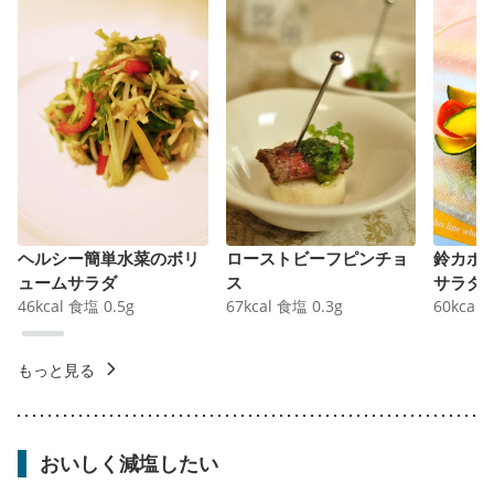
ヘルシー簡単水菜のボリ
ローストビーフピンチョ
鈴カボ
ュームサラダ
ス
サラダ
46
kcal
食塩
0.5
g
67
kcal
食塩
0.3
g
60
kcal
もっと見る
おいしく減塩したい