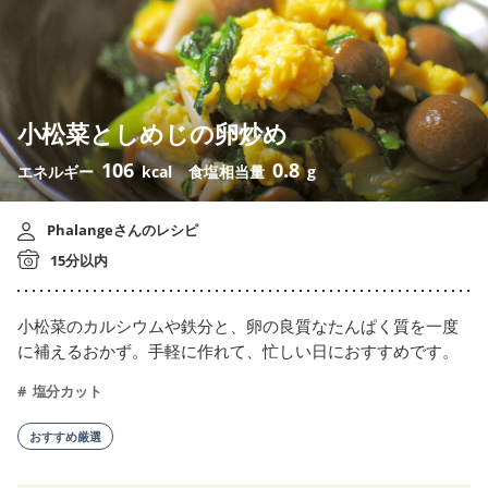
小松菜としめじの卵炒め
106
0.8
エネルギー
kcal
食塩相当量
g
Phalangeさんのレシピ
15分以内
小松菜のカルシウムや鉄分と、卵の良質なたんぱく質を一度
に補えるおかず。手軽に作れて、忙しい日におすすめです。
塩分カット
おすすめ厳選