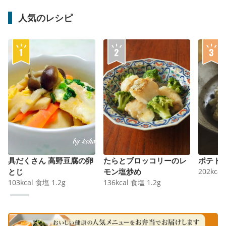
人気のレシピ
具だくさん 高野豆腐の卵
たらとブロッコリーのレ
ポテト
とじ
モン塩炒め
202
kcal
103
kcal
食塩
1.2
g
136
kcal
食塩
1.2
g