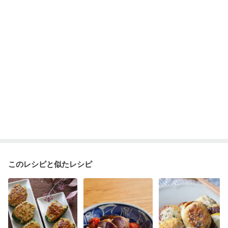
フレイル（年齢に合わせた体作り）
貧血対策
ニキビ・肌荒れ
妊活中
更年期
このレシピと似たレシピ