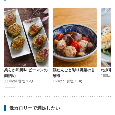
柔らか和風味 ピーマンの
鶏だんごと彩り野菜の甘
ねぎ塩
肉詰め
酢煮
180
kcal
227
kcal
食塩
1.4
g
168
kcal
食塩
1.0
g
低カロリーで満足したい