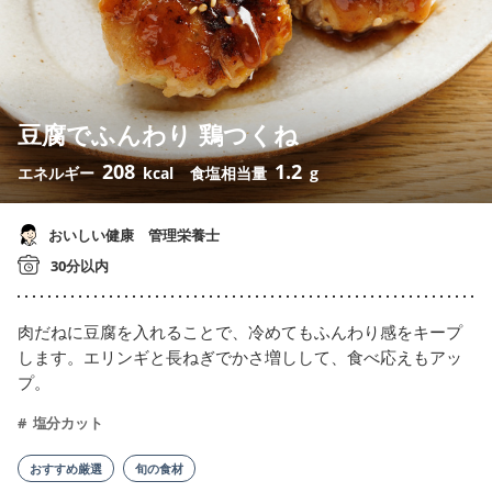
豆腐でふんわり 鶏つくね
208
1.2
エネルギー
kcal
食塩相当量
g
おいしい健康 管理栄養士
30分以内
肉だねに豆腐を入れることで、冷めてもふんわり感をキープ
します。エリンギと長ねぎでかさ増しして、食べ応えもアッ
プ。
塩分カット
おすすめ厳選
旬の食材