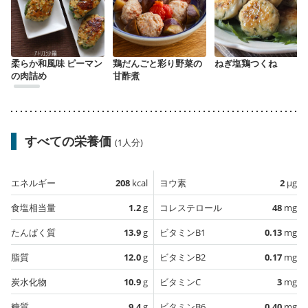
柔らか和風味 ピーマン
鶏だんごと彩り野菜の
ねぎ塩鶏つくね
の肉詰め
甘酢煮
すべての栄養価
(1人分)
エネルギー
208
kcal
ヨウ素
2
µg
食塩相当量
1.2
g
コレステロール
48
mg
たんぱく質
13.9
g
ビタミンB1
0.13
mg
脂質
12.0
g
ビタミンB2
0.17
mg
炭水化物
10.9
g
ビタミンC
3
mg
糖質
9.4
g
ビタミンB6
0.40
mg