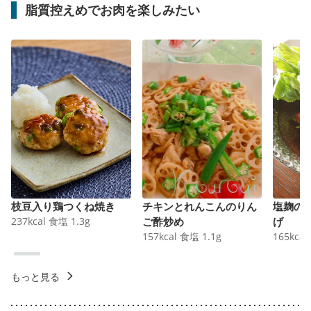
脂質控えめでお肉を楽しみたい
枝豆入り鶏つくね焼き
チキンとれんこんのりん
塩麹の
237
kcal
食塩
1.3
g
ご酢炒め
げ
157
kcal
食塩
1.1
g
165
kcal
もっと見る