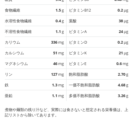
食物繊維
1.5
g
ビタミンB12
0.2
µg
水溶性食物繊維
0.4
g
葉酸
38
µg
不溶性食物繊維
1.1
g
ビタミンA
24
µg
カリウム
336
mg
ビタミンD
0.2
µg
カルシウム
51
mg
ビタミンK
21
µg
マグネシウム
46
mg
ビタミンE
0.6
mg
リン
127
mg
飽和脂肪酸
2.70
g
鉄
1.3
mg
一価不飽和脂肪酸
4.68
g
亜鉛
1.1
mg
多価不飽和脂肪酸
3.26
g
煮物や麺類の残り汁など、実際には食さないと想定される栄養価は、上
記リストから除いてあります。