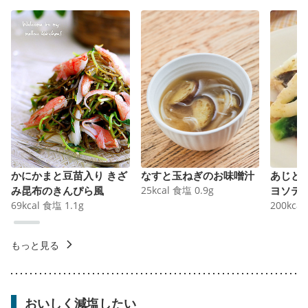
かにかまと豆苗入り きざ
なすと玉ねぎのお味噌汁
あじと
み昆布のきんぴら風
25
kcal
食塩
0.9
g
ヨソテ
69
kcal
食塩
1.1
g
200
kcal
もっと見る
おいしく減塩したい