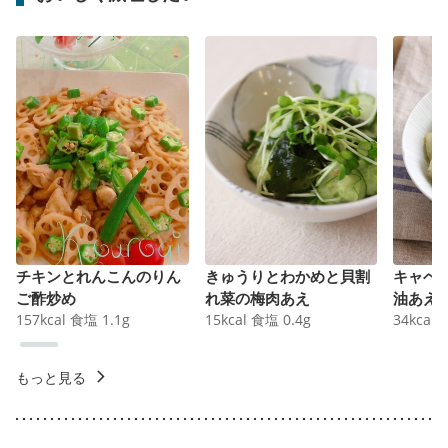
チキンとれんこんのりん
きゅうりとわかめと貝割
キャベ
ご酢炒め
れ菜の梅肉あえ
油あえ
157
kcal
食塩
1.1
g
15
kcal
食塩
0.4
g
34
kcal
もっと見る