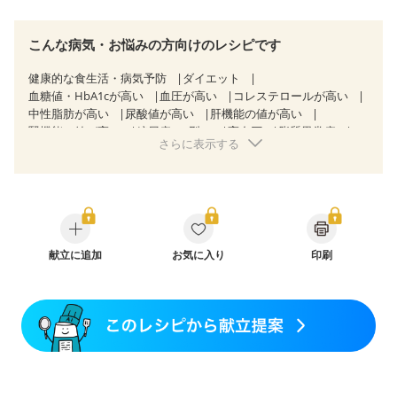
こんな病気・お悩みの方向けのレシピです
健康的な食生活・病気予防
ダイエット
血糖値・HbA1cが高い
血圧が高い
コレステロールが高い
中性脂肪が高い
尿酸値が高い
肝機能の値が高い
腎機能の値が高い
糖尿病（2型）
高血圧
脂質異常症
さらに表示する
高尿酸血症（痛風）
狭心症
心筋梗塞
心臓弁膜症
心不全
胃ポリープ
逆流性食道炎
胆石症
慢性膵炎（移行期・寛解期）
痔
過敏性腸症候群（IBS）
糖尿病性腎症（第１期）
糖尿病性腎症（第２期）
糖尿病性腎症（第３期）
CKD（ステージ１）
CKD（ステージ２）
CKD（ステージ３a）
乳がん（抗がん剤治療中）
献立に追加
お気に入り
乳がん（ホルモン療法中）
印刷
乳がん（放射線治療中）
乳がん治療を終えた方・経過観察中の方など
妊娠中(初期)
妊婦健診・体重増加が気になる（初期）
妊婦健診・血圧が気になる（初期）
妊婦健診・血糖値が気になる（初期）
妊娠高血圧(中期)
妊娠糖尿病(初期)
産後（母乳）
産後（混合栄養）
産後（ミルク）
骨折
関節リウマチ
乾癬