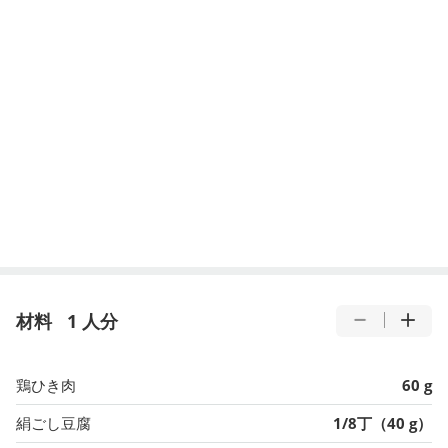
材料
1 人分
鶏ひき肉
60 g
絹ごし豆腐
1/8丁（40 g）