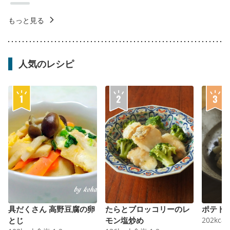
もっと見る
人気のレシピ
具だくさん 高野豆腐の卵
たらとブロッコリーのレ
ポテト
とじ
モン塩炒め
202
kcal