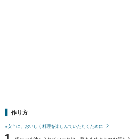
作り方
※安全に、おいしく料理を楽しんでいただくために
1
鍋にごま油を入れて火にかけ、豚もも肉とかつお節を入