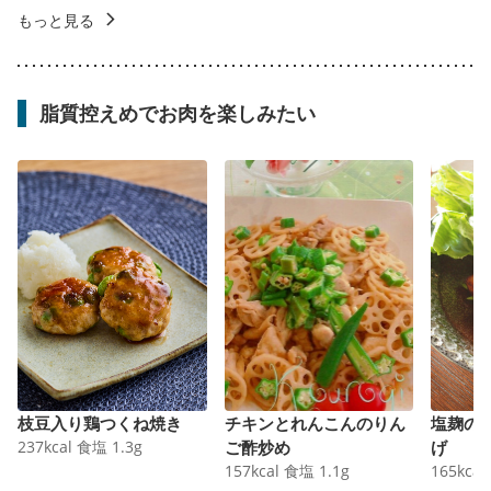
もっと見る
脂質控えめでお肉を楽しみたい
枝豆入り鶏つくね焼き
チキンとれんこんのりん
塩麹の
237
kcal
食塩
1.3
g
ご酢炒め
げ
157
kcal
食塩
1.1
g
165
kcal