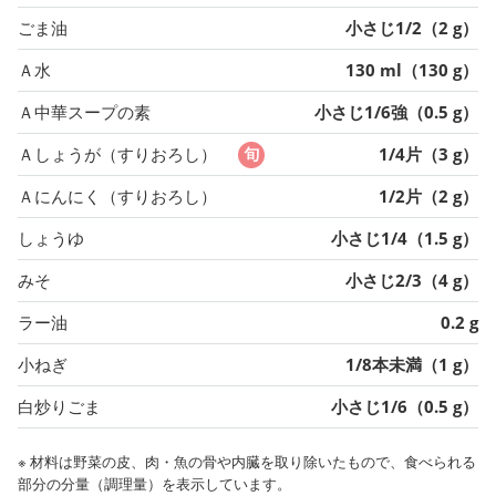
ごま油
小さじ1/2（2 g）
Ａ水
130 ml（130 g）
Ａ中華スープの素
小さじ1/6強（0.5 g）
Ａしょうが（すりおろし）
1/4片（3 g）
Ａにんにく（すりおろし）
1/2片（2 g）
しょうゆ
小さじ1/4（1.5 g）
みそ
小さじ2/3（4 g）
ラー油
0.2 g
小ねぎ
1/8本未満（1 g）
白炒りごま
小さじ1/6（0.5 g）
※ 材料は野菜の皮、肉・魚の骨や内臓を取り除いたもので、食べられる
部分の分量（調理量）を表示しています。