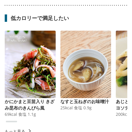
低カロリーで満足したい
かにかまと豆苗入り きざ
なすと玉ねぎのお味噌汁
あじと
み昆布のきんぴら風
25
kcal
食塩
0.9
g
ヨソテ
69
kcal
食塩
1.1
g
200
kcal
もっと見る