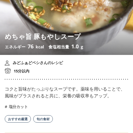
めちゃ旨 豚もやしスープ
76
1.0
エネルギー
kcal
食塩相当量
g
みどふぁどベシさんのレシピ
15分以内
コクと旨味がたっぷりなスープです。薬味を用いることで、
風味がプラスされると共に、栄養の吸収率もアップ。
塩分カット
おすすめ厳選
旬の食材