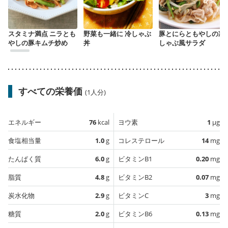
スタミナ満点 ニラとも
野菜も一緒に 冷しゃぶ
豚とにらともやしの冷
やしの豚キムチ炒め
丼
しゃぶ風サラダ
すべての栄養価
(1人分)
エネルギー
76
kcal
ヨウ素
1
µg
食塩相当量
1.0
g
コレステロール
14
mg
たんぱく質
6.0
g
ビタミンB1
0.20
mg
脂質
4.8
g
ビタミンB2
0.07
mg
炭水化物
2.9
g
ビタミンC
3
mg
糖質
2.0
g
ビタミンB6
0.13
mg