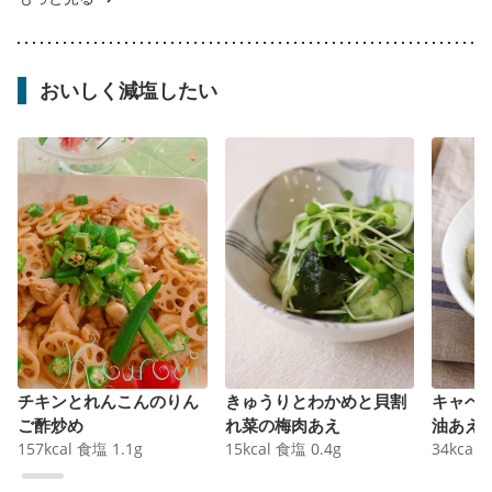
おいしく減塩したい
チキンとれんこんのりん
きゅうりとわかめと貝割
キャベ
ご酢炒め
れ菜の梅肉あえ
油あえ
157
kcal
食塩
1.1
g
15
kcal
食塩
0.4
g
34
kcal