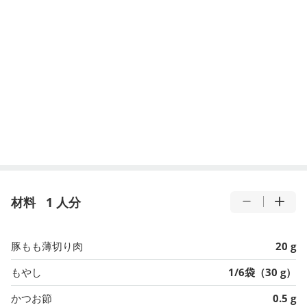
材料
1 人分
豚もも薄切り肉
20 g
もやし
1/6袋（30 g）
かつお節
0.5 g