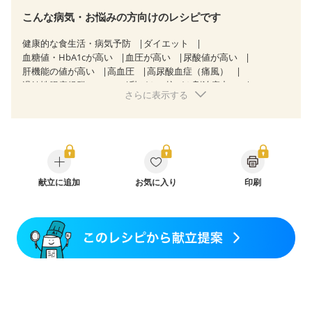
こんな病気・お悩みの方向けのレシピです
健康的な食生活・病気予防
ダイエット
血糖値・HbA1cが高い
血圧が高い
尿酸値が高い
肝機能の値が高い
高血圧
高尿酸血症（痛風）
過敏性腸症候群（IBS）
乳がん（抗がん剤治療中）
さらに表示する
乳がん（ホルモン療法中）
乳がん（放射線治療中）
乳がん治療を終えた方・経過観察中の方など
食欲がない
産後（ミルク）
骨折
骨粗しょう症
関節リウマチ
フレイル（年齢に合わせた体作り）
低栄養予防
貧血対策
ニキビ・肌荒れ
妊活中
更年期
献立に追加
お気に入り
印刷