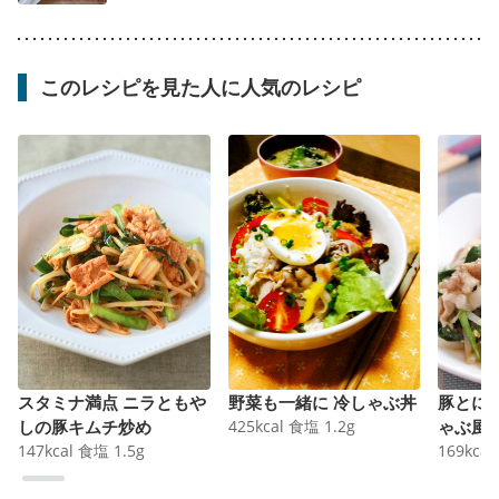
このレシピを見た人に人気のレシピ
スタミナ満点 ニラともや
野菜も一緒に 冷しゃぶ丼
豚とに
しの豚キムチ炒め
425
kcal
食塩
1.2
g
ゃぶ風
147
kcal
食塩
1.5
g
169
kcal