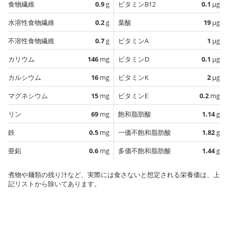
食物繊維
0.9
g
ビタミンB12
0.1
µg
水溶性食物繊維
0.2
g
葉酸
19
µg
不溶性食物繊維
0.7
g
ビタミンA
1
µg
カリウム
146
mg
ビタミンD
0.1
µg
カルシウム
16
mg
ビタミンK
2
µg
マグネシウム
15
mg
ビタミンE
0.2
mg
リン
69
mg
飽和脂肪酸
1.14
g
鉄
0.5
mg
一価不飽和脂肪酸
1.82
g
亜鉛
0.6
mg
多価不飽和脂肪酸
1.44
g
煮物や麺類の残り汁など、実際には食さないと想定される栄養価は、上
記リストから除いてあります。