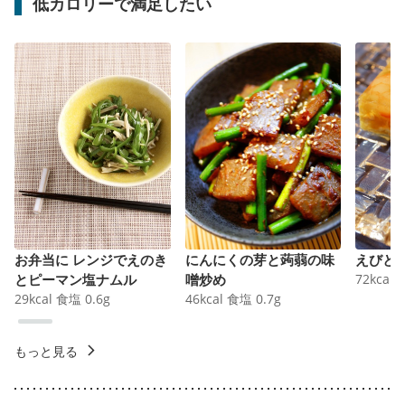
低カロリーで満足したい
お弁当に レンジでえのき
にんにくの芽と蒟蒻の味
えびと
とピーマン塩ナムル
噌炒め
72
kcal
29
kcal
食塩
0.6
g
46
kcal
食塩
0.7
g
もっと見る