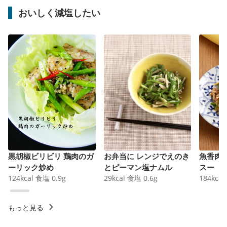
おいしく減塩したい
黒胡椒ビリビリ 鶏肉のガ
お弁当に レンジでえのき
魚香肉
ーリック炒め
とピーマン塩ナムル
スー
124
kcal
食塩
0.9
g
29
kcal
食塩
0.6
g
184
kcal
もっと見る