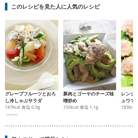
このレシピを見た人に人気のレシピ
グレープフルーツとおろ
豚肉とゴーヤのチーズ味
レンジ
し冷しゃぶサラダ
噌炒め
ュウマ
147
kcal
食塩
0.9
g
155
kcal
食塩
1.1
g
183
kcal