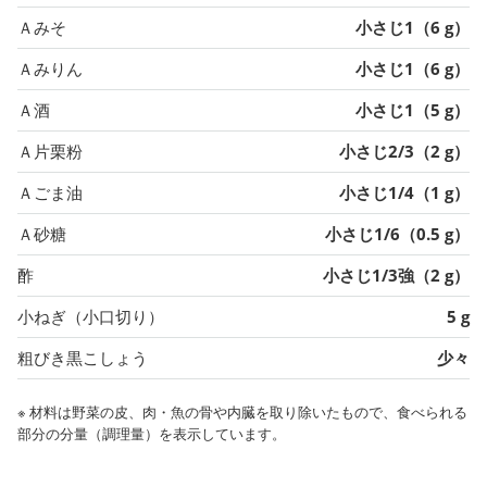
Ａみそ
小さじ1（6 g）
Ａみりん
小さじ1（6 g）
Ａ酒
小さじ1（5 g）
Ａ片栗粉
小さじ2/3（2 g）
Ａごま油
小さじ1/4（1 g）
Ａ砂糖
小さじ1/6（0.5 g）
酢
小さじ1/3強（2 g）
小ねぎ（小口切り）
5 g
粗びき黒こしょう
少々
※ 材料は野菜の皮、肉・魚の骨や内臓を取り除いたもので、食べられる
部分の分量（調理量）を表示しています。