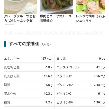
グレープフルーツとお
豚肉とゴーヤのチーズ
レンジで簡単 ふわふわ
ろし冷しゃぶサラダ
味噌炒め
シュウマイ
すべての栄養価
(1人分)
エネルギー
167
kcal
ヨウ素
0
µg
食塩相当量
0.8
g
コレステロール
41
mg
たんぱく質
13.6
g
ビタミンB1
0.56
mg
脂質
7.5
g
ビタミンB2
0.14
mg
炭水化物
10.3
g
ビタミンC
6
mg
糖質
9.2
g
ビタミンB6
0.26
mg