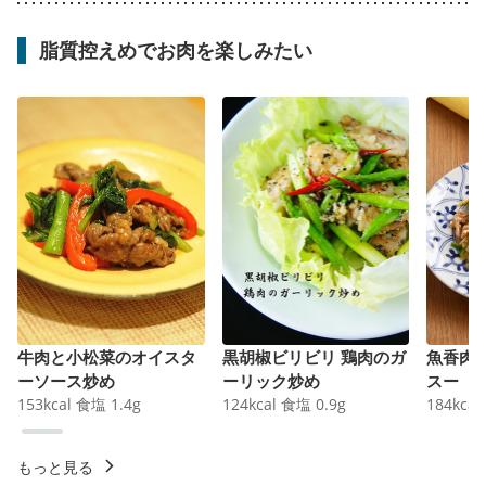
脂質控えめでお肉を楽しみたい
牛肉と小松菜のオイスタ
黒胡椒ビリビリ 鶏肉のガ
魚香肉
ーソース炒め
ーリック炒め
スー
153
kcal
食塩
1.4
g
124
kcal
食塩
0.9
g
184
kcal
もっと見る