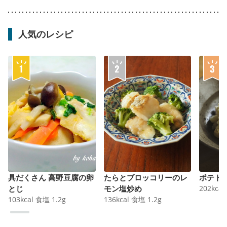
人気のレシピ
具だくさん 高野豆腐の卵
たらとブロッコリーのレ
ポテト
とじ
モン塩炒め
202
kcal
103
kcal
食塩
1.2
g
136
kcal
食塩
1.2
g