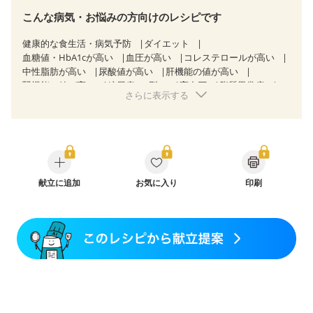
こんな病気・お悩みの方向けのレシピです
健康的な食生活・病気予防
ダイエット
血糖値・HbA1cが高い
血圧が高い
コレステロールが高い
中性脂肪が高い
尿酸値が高い
肝機能の値が高い
腎機能の値が高い
糖尿病（2型）
高血圧
脂質異常症
さらに表示する
高尿酸血症（痛風）
狭心症
心筋梗塞
心臓弁膜症
心不全
胃ポリープ
逆流性食道炎
胆石症
慢性膵炎（移行期・寛解期）
慢性便秘症
過敏性腸症候群（IBS）
糖尿病性腎症（第１期）
糖尿病性腎症（第２期）
糖尿病性腎症（第３期）
CKD（ステージ１）
CKD（ステージ２）
CKD（ステージ３a）
献立に追加
乳がん（抗がん剤治療中）
お気に入り
印刷
乳がん（ホルモン療法中）
乳がん（放射線治療中）
乳がん治療を終えた方・経過観察中の方など
食欲がない
産後（ミルク）
骨折
骨粗しょう症
関節リウマチ
フレイル（年齢に合わせた体作り）
低栄養予防
貧血対策
ニキビ・肌荒れ
妊活中
更年期