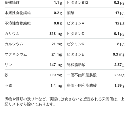
食物繊維
1.1
g
ビタミンB12
0.2
µg
水溶性食物繊維
0.2
g
葉酸
17
µg
不溶性食物繊維
0.8
g
ビタミンA
12
µg
カリウム
318
mg
ビタミンD
0.1
µg
カルシウム
21
mg
ビタミンK
8
µg
マグネシウム
24
mg
ビタミンE
0.3
mg
リン
147
mg
飽和脂肪酸
2.37
g
鉄
0.9
mg
一価不飽和脂肪酸
2.99
g
亜鉛
1.4
mg
多価不飽和脂肪酸
1.39
g
煮物や麺類の残り汁など、実際には食さないと想定される栄養価は、上
記リストから除いてあります。