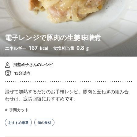
電子レンジで豚肉の生姜味噌煮
167
0.8
エネルギー
kcal
食塩相当量
g
河埜玲子さんのレシピ
15分以内
混ぜて加熱するだけのお手軽レシピ。豚肉と玉ねぎの組み合
わせは、疲労回復におすすめです。
手間カット
おすすめ厳選
旬の食材