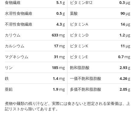
食物繊維
5.1
g
ビタミンB12
0.3
µg
水溶性食物繊維
0.5
g
葉酸
90
µg
不溶性食物繊維
4.3
g
ビタミンA
14
µg
カリウム
633
mg
ビタミンD
1.2
µg
カルシウム
17
mg
ビタミンK
11
µg
マグネシウム
31
mg
ビタミンE
0.7
mg
リン
185
mg
飽和脂肪酸
2.93
g
鉄
1.4
mg
一価不飽和脂肪酸
4.26
g
亜鉛
1.9
mg
多価不飽和脂肪酸
2.05
g
煮物や麺類の残り汁など、実際には食さないと想定される栄養価は、上
記リストから除いてあります。