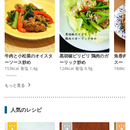
牛肉と小松菜のオイスタ
黒胡椒ビリビリ 鶏肉のガ
魚香肉
ーソース炒め
ーリック炒め
スー
153
kcal
食塩
1.4
g
124
kcal
食塩
0.9
g
184
kcal
もっと見る
人気のレシピ