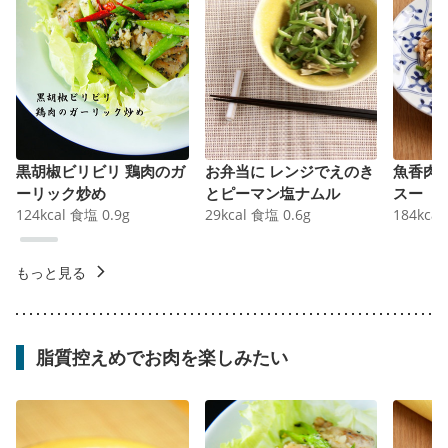
黒胡椒ビリビリ 鶏肉のガ
お弁当に レンジでえのき
魚香肉
ーリック炒め
とピーマン塩ナムル
スー
124
kcal
食塩
0.9
g
29
kcal
食塩
0.6
g
184
kcal
もっと見る
脂質控えめでお肉を楽しみたい