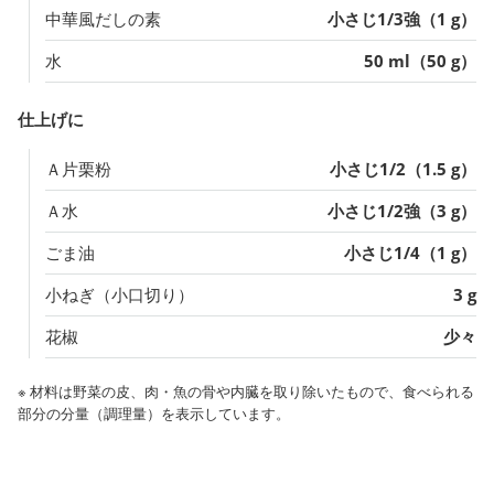
中華風だしの素
小さじ1/3強（1 g）
水
50 ml（50 g）
仕上げに
Ａ片栗粉
小さじ1/2（1.5 g）
Ａ水
小さじ1/2強（3 g）
ごま油
小さじ1/4（1 g）
小ねぎ（小口切り）
3 g
花椒
少々
※ 材料は野菜の皮、肉・魚の骨や内臓を取り除いたもので、食べられる
部分の分量（調理量）を表示しています。