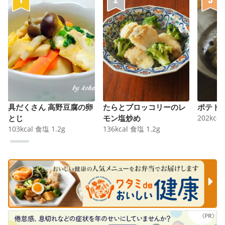
具だくさん 高野豆腐の卵
たらとブロッコリーのレ
ポテト
とじ
モン塩炒め
202
kcal
103
kcal
食塩
1.2
g
136
kcal
食塩
1.2
g