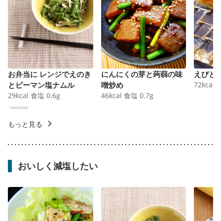
お弁当に レンジでえのき
にんにくの芽と蒟蒻の味
えびと
とピーマン塩ナムル
噌炒め
72
kcal
29
kcal
食塩
0.6
g
46
kcal
食塩
0.7
g
もっと見る
おいしく減塩したい