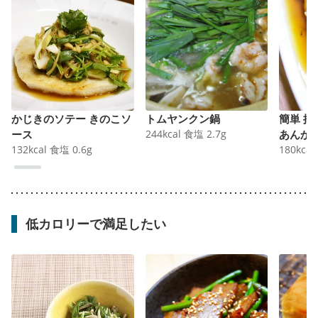
かじきのソテー きのこソ
トムヤンクン鍋
簡単 
ース
244
kcal
食塩
2.7
g
あんか
132
kcal
食塩
0.6
g
180
kcal
低カロリーで満足したい