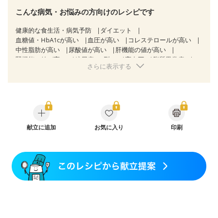
こんな病気・お悩みの方向けのレシピです
健康的な食生活・病気予防
ダイエット
血糖値・HbA1cが高い
血圧が高い
コレステロールが高い
中性脂肪が高い
尿酸値が高い
肝機能の値が高い
腎機能の値が高い
糖尿病（2型）
高血圧
脂質異常症
さらに表示する
高尿酸血症（痛風）
狭心症
心筋梗塞
心臓弁膜症
心不全
胆石症
非アルコール性脂肪肝
慢性便秘症
過敏性腸症候群（IBS）
睡眠時無呼吸症候群
糖尿病性腎症（第１期）
糖尿病性腎症（第２期）
糖尿病性腎症（第３期）
CKD（ステージ１）
CKD（ステージ２）
CKD（ステージ３a）
乳がん（抗がん剤治療中）
献立に追加
お気に入り
乳がん（ホルモン療法中）
印刷
乳がん（放射線治療中）
乳がん治療を終えた方・経過観察中の方など
飲み込みにくい
食欲がない
産後（ミルク）
骨折
骨粗しょう症
関節リウマチ
乾癬
低栄養予防
貧血対策
ニキビ・肌荒れ
妊活中
更年期