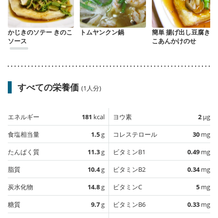
かじきのソテー きのこ
トムヤンクン鍋
簡単 揚げ出し豆腐きの
ソース
こあんかけのせ
すべての栄養価
(1人分)
エネルギー
181
kcal
ヨウ素
2
µg
食塩相当量
1.5
g
コレステロール
30
mg
たんぱく質
11.3
g
ビタミンB1
0.49
mg
脂質
10.4
g
ビタミンB2
0.34
mg
炭水化物
14.8
g
ビタミンC
5
mg
糖質
9.7
g
ビタミンB6
0.33
mg