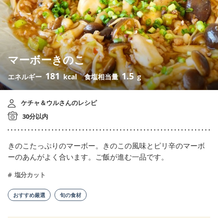
マーボーきのこ
181
1.5
エネルギー
kcal
食塩相当量
g
ケチャ＆ウルさんのレシピ
30分以内
きのこたっぷりのマーボー。きのこの風味とピリ辛のマーボ
ーのあんがよく合います。ご飯が進む一品です。
塩分カット
おすすめ厳選
旬の食材