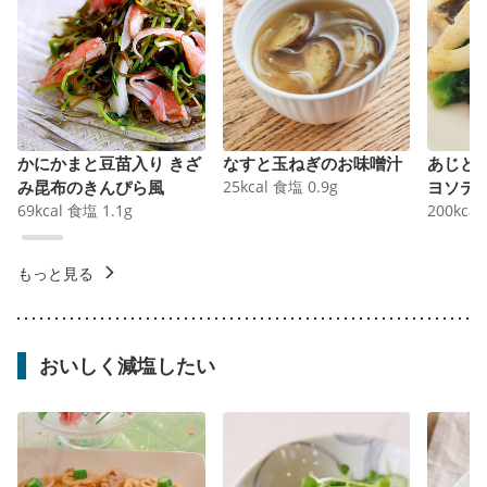
かにかまと豆苗入り きざ
なすと玉ねぎのお味噌汁
あじと
み昆布のきんぴら風
25
kcal
食塩
0.9
g
ヨソテ
69
kcal
食塩
1.1
g
200
kcal
もっと見る
おいしく減塩したい