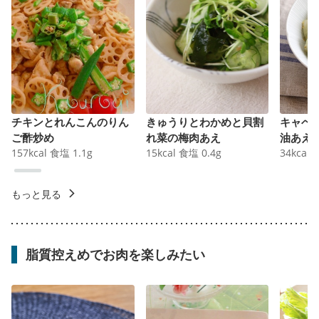
チキンとれんこんのりん
きゅうりとわかめと貝割
キャベ
ご酢炒め
れ菜の梅肉あえ
油あえ
157
kcal
食塩
1.1
g
15
kcal
食塩
0.4
g
34
kcal
もっと見る
脂質控えめでお肉を楽しみたい