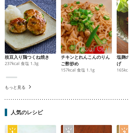
枝豆入り鶏つくね焼き
チキンとれんこんのりん
塩麹の
237
kcal
食塩
1.3
g
ご酢炒め
げ
157
kcal
食塩
1.1
g
165
kcal
もっと見る
人気のレシピ