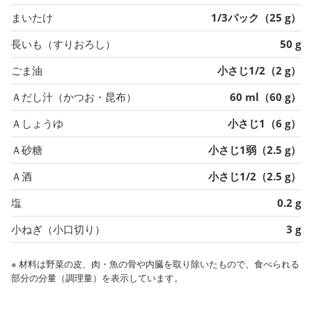
まいたけ
1/3パック（25 g）
長いも（すりおろし）
50 g
ごま油
小さじ1/2（2 g）
Ａだし汁（かつお・昆布）
60 ml（60 g）
Ａしょうゆ
小さじ1（6 g）
Ａ砂糖
小さじ1弱（2.5 g）
Ａ酒
小さじ1/2（2.5 g）
塩
0.2 g
小ねぎ（小口切り）
3 g
※ 材料は野菜の皮、肉・魚の骨や内臓を取り除いたもので、食べられる
部分の分量（調理量）を表示しています。