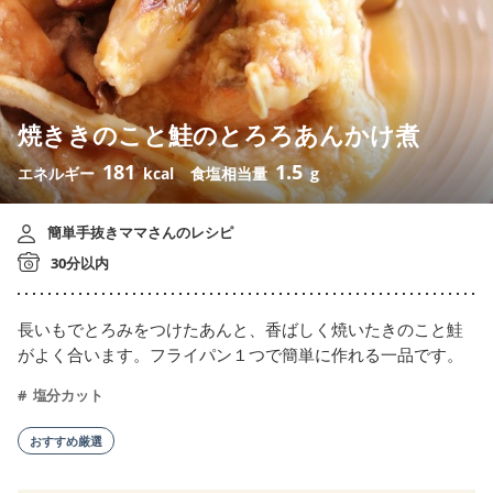
焼ききのこと鮭のとろろあんかけ煮
181
1.5
エネルギー
kcal
食塩相当量
g
簡単手抜きママさんのレシピ
30分以内
長いもでとろみをつけたあんと、香ばしく焼いたきのこと鮭
がよく合います。フライパン１つで簡単に作れる一品です。
塩分カット
おすすめ厳選