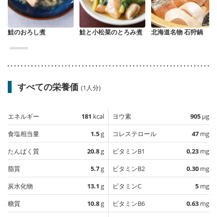
鮭のおろし煮
鮭と小松菜のとろみ煮
北海道名物 石狩鍋
すべての栄養価
(1人分)
エネルギー
181
kcal
ヨウ素
905
µg
食塩相当量
1.5
g
コレステロール
47
mg
たんぱく質
20.8
g
ビタミンB1
0.23
mg
脂質
5.7
g
ビタミンB2
0.30
mg
炭水化物
13.1
g
ビタミンC
5
mg
糖質
10.8
g
ビタミンB6
0.63
mg