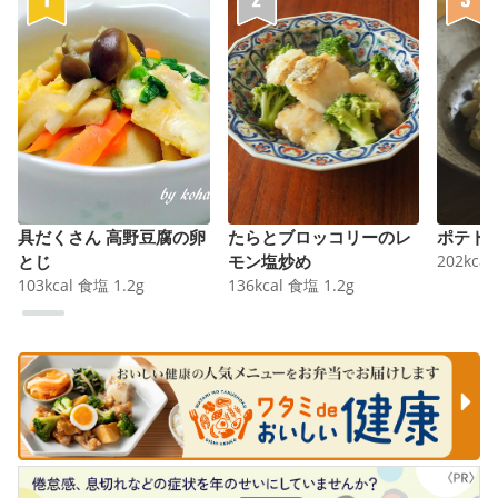
具だくさん 高野豆腐の卵
たらとブロッコリーのレ
ポテト
とじ
モン塩炒め
202
kcal
103
kcal
食塩
1.2
g
136
kcal
食塩
1.2
g