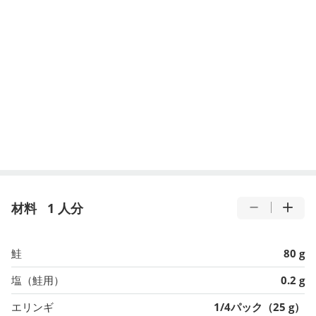
材料
1 人分
鮭
80 g
塩（鮭用）
0.2 g
エリンギ
1/4パック（25 g）