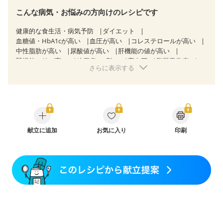
こんな病気・お悩みの方向けのレシピです
健康的な食生活・病気予防
ダイエット
血糖値・HbA1cが高い
血圧が高い
コレステロールが高い
中性脂肪が高い
尿酸値が高い
肝機能の値が高い
腎機能の値が高い
糖尿病（2型）
高血圧
脂質異常症
さらに表示する
高尿酸血症（痛風）
狭心症
心筋梗塞
心臓弁膜症
心不全
胃ポリープ
逆流性食道炎
胆石症
慢性膵炎（移行期・寛解期）
非アルコール性脂肪肝
痔
過敏性腸症候群（IBS）
睡眠時無呼吸症候群
糖尿病性腎症（第１期）
糖尿病性腎症（第２期）
糖尿病性腎症（第３期）
CKD（ステージ１）
CKD（ステージ２）
献立に追加
乳がん（抗がん剤治療中）
お気に入り
印刷
乳がん（ホルモン療法中）
乳がん（放射線治療中）
乳がん治療を終えた方・経過観察中の方など
妊娠中(初期)
妊婦健診・体重増加が気になる（初期）
妊婦健診・血圧が気になる（初期）
妊婦健診・血糖値が気になる（初期）
妊娠高血圧(中期)
妊娠糖尿病(初期)
産後（母乳）
産後（混合栄養）
産後（ミルク）
骨折
関節リウマチ
乾癬
フレイル（年齢に合わせた体作り）
貧血対策
ニキビ・肌荒れ
妊活中
更年期