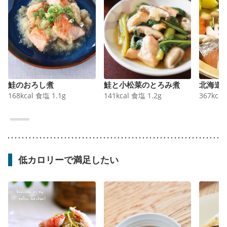
鮭のおろし煮
鮭と小松菜のとろみ煮
北海道
168
kcal
食塩
1.1
g
141
kcal
食塩
1.2
g
367
kcal
低カロリーで満足したい