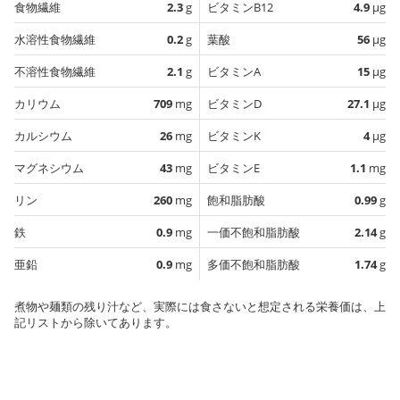
食物繊維
2.3
g
ビタミンB12
4.9
µg
水溶性食物繊維
0.2
g
葉酸
56
µg
不溶性食物繊維
2.1
g
ビタミンA
15
µg
カリウム
709
mg
ビタミンD
27.1
µg
カルシウム
26
mg
ビタミンK
4
µg
マグネシウム
43
mg
ビタミンE
1.1
mg
リン
260
mg
飽和脂肪酸
0.99
g
鉄
0.9
mg
一価不飽和脂肪酸
2.14
g
亜鉛
0.9
mg
多価不飽和脂肪酸
1.74
g
煮物や麺類の残り汁など、実際には食さないと想定される栄養価は、上
記リストから除いてあります。