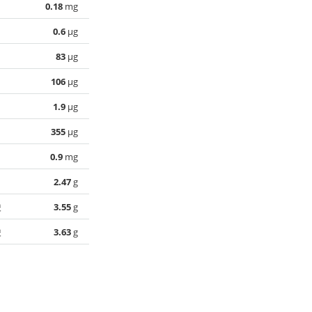
0.18
mg
0.6
µg
83
µg
106
µg
1.9
µg
355
µg
0.9
mg
2.47
g
酸
3.55
g
酸
3.63
g