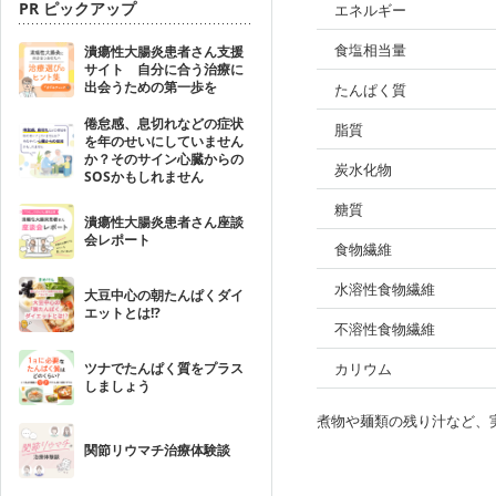
PR ピックアップ
エネルギー
食塩相当量
潰瘍性大腸炎患者さん支援
サイト 自分に合う治療に
出会うための第一歩を
たんぱく質
倦怠感、息切れなどの症状
脂質
を年のせいにしていません
か？そのサイン心臓からの
炭水化物
SOSかもしれません
糖質
潰瘍性大腸炎患者さん座談
会レポート
食物繊維
水溶性食物繊維
大豆中心の朝たんぱくダイ
エットとは!?
不溶性食物繊維
ツナでたんぱく質をプラス
カリウム
しましょう
煮物や麺類の残り汁など、
関節リウマチ治療体験談