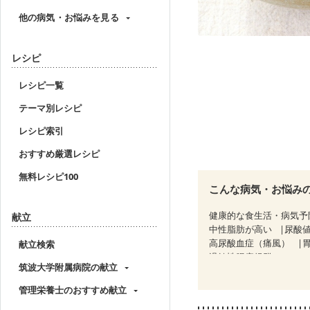
他の病気・お悩みを見る
レシピ
レシピ一覧
テーマ別レシピ
レシピ索引
おすすめ厳選レシピ
無料レシピ100
こんな病気・お悩み
健康的な食生活・病気予
献立
中性脂肪が高い
尿酸
高尿酸血症（痛風）
献立検索
過敏性腸症候群（IBS）
筑波大学附属病院の献立
糖尿病性腎症（第３期）
乳がん（抗がん剤治療中
管理栄養士のおすすめ献立
乳がん治療を終えた方・