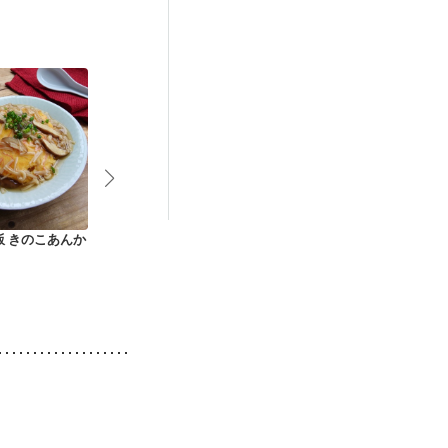
）
低栄養予防
んか
納豆と豆苗のチャー
焼き豚チャーハン
鶏ひき肉とご
ハン
麦炒飯