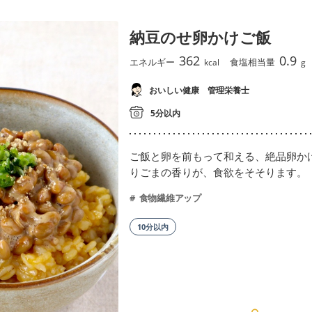
納豆のせ卵かけご飯
362
0.9
エネルギー
食塩相当量
kcal
g
おいしい健康 管理栄養士
5分以内
ご飯と卵を前もって和える、絶品卵か
りごまの香りが、食欲をそそります。
食物繊維アップ
10分以内