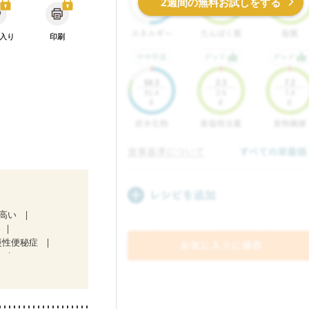
2週間の無料お試しをする
入り
印刷
が高い
慢性便秘症
）
（混合栄養）