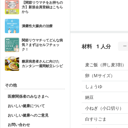
【関節リウマチをお持ちの
方】新規会員登録はこちら
から
潰瘍性大腸炎の治療
関節リウマチってどんな病
気？まずはセルフチェッ
材料
1 人分
ク！
糖尿病患者さんに向けた
麦ご飯（押し麦3割）
カンタン一週間献立レシピ
卵（Mサイズ）
その他
しょうゆ
医療関係者のみなさまへ
納豆
おいしい健康について
小ねぎ（小口切り）
おいしい健康へのご意見
白すりごま
お問い合わせ