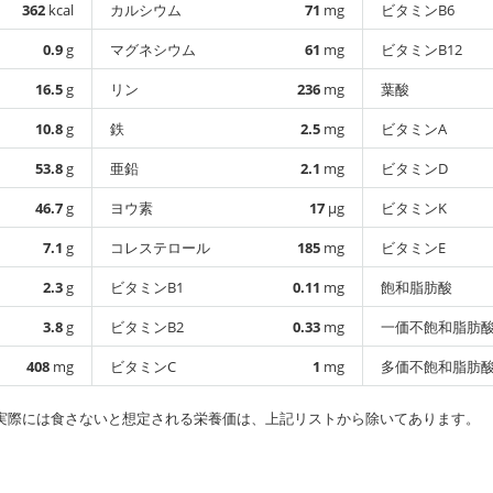
362
kcal
カルシウム
71
mg
ビタミンB6
0.9
g
マグネシウム
61
mg
ビタミンB12
16.5
g
リン
236
mg
葉酸
10.8
g
鉄
2.5
mg
ビタミンA
53.8
g
亜鉛
2.1
mg
ビタミンD
46.7
g
ヨウ素
17
µg
ビタミンK
7.1
g
コレステロール
185
mg
ビタミンE
2.3
g
ビタミンB1
0.11
mg
飽和脂肪酸
3.8
g
ビタミンB2
0.33
mg
一価不飽和脂肪
408
mg
ビタミンC
1
mg
多価不飽和脂肪
実際には食さないと想定される栄養価は、上記リストから除いてあります。