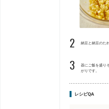
2
納豆と納豆のた
3
器にご飯を盛り
がりです。
レシピQA