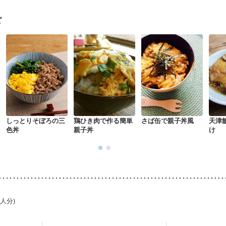
骨粗しょう症
関節リウマチ
乾癬
フレイル（年齢に合わせた体作り
荒れ
妊活中
更年期
ピ
しっとりそぼろの三
鶏ひき肉で作る簡単
さば缶で親子丼風
天津飯 きのこあ
色丼
親子丼
け
1人分)