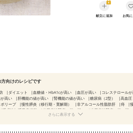
献立に追加
お気に
の方向けのレシピです
防
ダイエット
血糖値・HbA1cが高い
血圧が高い
コレステロール
値が高い
肝機能の値が高い
腎機能の値が高い
糖尿病（2型）
高血圧
胃ポリープ
慢性膵炎（移行期・寛解期）
非アルコール性脂肪肝
痔
睡眠時無呼吸症候群
糖尿病性腎症（第１期）
糖尿病性腎症（第２期
さらに表示する
CKD（ステージ１）
CKD（ステージ２）
CKD（ステージ３a）
）
乳がん（ホルモン療法中）
乳がん（放射線治療中）
経過観察中の方など
飲み込みにくい
食欲がない
産後（母乳）
産後