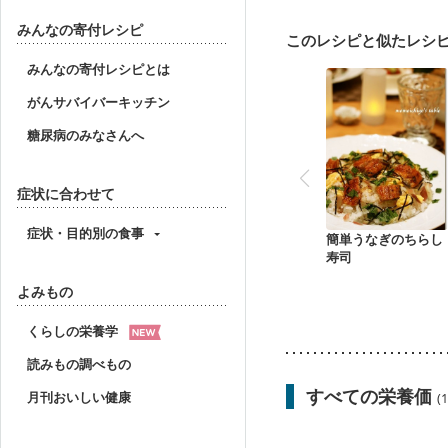
産後（ミルク）
骨折
貧血対策
ニキビ・肌
みんなの寄付レシピ
このレシピと似たレシ
みんなの寄付レシピとは
がんサバイバーキッチン
糖尿病のみなさんへ
症状に合わせて
症状・目的別の食事
簡単うなぎのちらし
寿司
よみもの
くらしの栄養学
読みもの調べもの
すべての栄養価
月刊おいしい健康
(