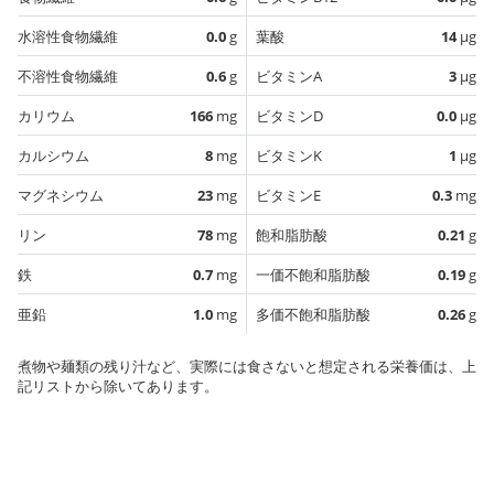
水溶性食物繊維
0.0
g
葉酸
14
µg
不溶性食物繊維
0.6
g
ビタミンA
3
µg
カリウム
166
mg
ビタミンD
0.0
µg
カルシウム
8
mg
ビタミンK
1
µg
マグネシウム
23
mg
ビタミンE
0.3
mg
リン
78
mg
飽和脂肪酸
0.21
g
鉄
0.7
mg
一価不飽和脂肪酸
0.19
g
亜鉛
1.0
mg
多価不飽和脂肪酸
0.26
g
煮物や麺類の残り汁など、実際には食さないと想定される栄養価は、上
記リストから除いてあります。