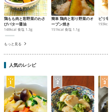
鶏もも肉と彩野菜のわさ
簡単 鶏肉と彩り野菜のオ
ピリ辛
びバター醤油
ーブン焼き
193
kcal
148
kcal
食塩
1.3
g
151
kcal
食塩
1.1
g
もっと見る
人気のレシピ