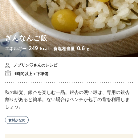
ぎんなんご飯
249
0.6
エネルギー
kcal
食塩相当量
g
ノブリン♡さんのレシピ
1時間以上＋下準備
秋の味覚、銀杏を楽しむ一品。銀杏の硬い殻は、専用の銀杏
割りがあると簡単。ない場合はペンチか包丁の背を利用しま
しょう。
食材少なめ