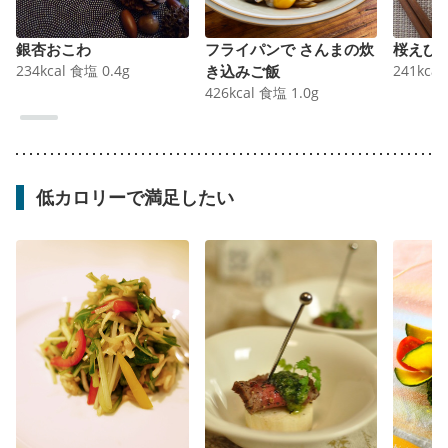
銀杏おこわ
フライパンで さんまの炊
桜えび
234
kcal
食塩
0.4
g
き込みご飯
241
kcal
426
kcal
食塩
1.0
g
低カロリーで満足したい