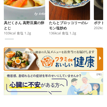
具だくさん 高野豆腐の卵
たらとブロッコリーのレ
ポテト
とじ
モン塩炒め
202
kcal
103
kcal
食塩
1.2
g
136
kcal
食塩
1.2
g