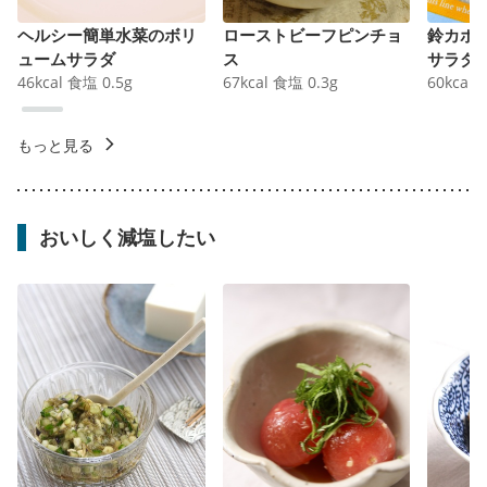
ヘルシー簡単水菜のボリ
ローストビーフピンチョ
鈴カボ
ュームサラダ
ス
サラダ
46
kcal
食塩
0.5
g
67
kcal
食塩
0.3
g
60
kcal
もっと見る
おいしく減塩したい