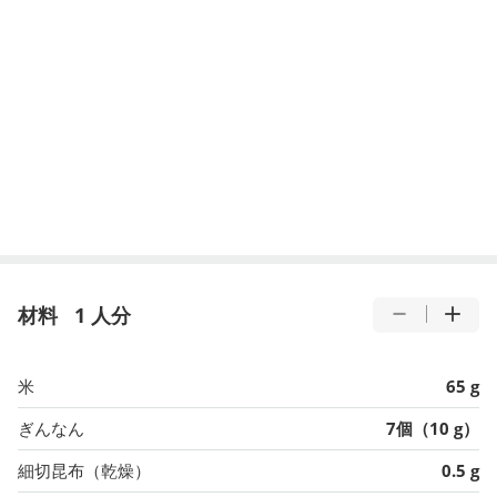
材料
1 人分
米
65 g
ぎんなん
7個（10 g）
細切昆布（乾燥）
0.5 g