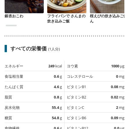
銀杏おこわ
フライパンで さんまの
桜えびの炊き込みごは
炊き込みご飯
ん
すべての栄養価
(1人分)
エネルギー
249
kcal
ヨウ素
1000
µg
食塩相当量
0.6
g
コレステロール
0
mg
たんぱく質
4.6
g
ビタミンB1
0.08
mg
脂質
0.8
g
ビタミンB2
0.02
mg
炭水化物
55.4
g
ビタミンC
2
mg
糖質
54.8
g
ビタミンB6
0.09
mg
食物繊維
0.6
g
ビタミンB12
0.0
µg