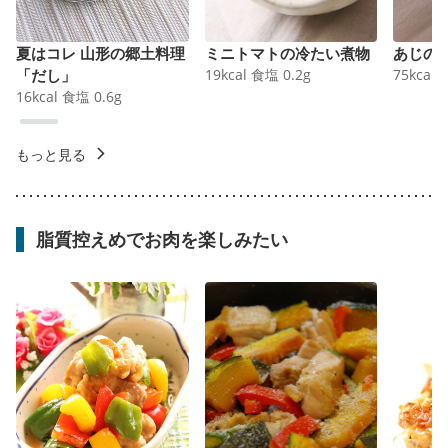
夏はコレ 山形の郷土料理
ミニトマトの冷たい煮物
あじの
「だし」
19
kcal
食塩
0.2
g
75
kcal
16
kcal
食塩
0.6
g
もっと見る
脂質控えめでお肉を楽しみたい