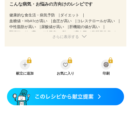
こんな病気・お悩みの方向けのレシピです
健康的な食生活・病気予防
ダイエット
血糖値・HbA1cが高い
血圧が高い
コレステロールが高い
中性脂肪が高い
尿酸値が高い
肝機能の値が高い
腎機能の値が高い
糖尿病（2型）
高血圧
脂質異常症
さらに表示する
高尿酸血症（痛風）
狭心症
心筋梗塞
心臓弁膜症
心不全
胃ポリープ
逆流性食道炎
胆石症
慢性膵炎（移行期・寛解期）
痔
過敏性腸症候群（IBS）
糖尿病性腎症（第１期）
糖尿病性腎症（第２期）
糖尿病性腎症（第３期）
CKD（ステージ１）
CKD（ステージ２）
CKD（ステージ３a）
CKD（ステージ３b）
献立に追加
透析
お気に入り
乳がん（抗がん剤治療中）
印刷
乳がん（ホルモン療法中）
乳がん（放射線治療中）
乳がん治療を終えた方・経過観察中の方など
飲み込みにくい
食欲がない
妊娠中(初期)
妊婦健診・体重増加が気になる（初期）
妊婦健診・血圧が気になる（初期）
妊婦健診・血糖値が気になる（初期）
妊娠高血圧(中期)
妊娠糖尿病(初期)
産後（母乳）
産後（混合栄養）
産後（ミルク）
乾癬
貧血対策
ニキビ・肌荒れ
妊活中
更年期