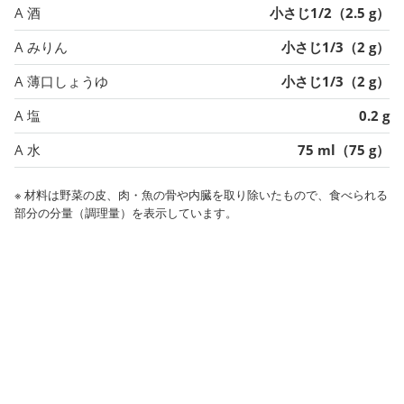
A 酒
小さじ1/2（2.5 g）
A みりん
小さじ1/3（2 g）
A 薄口しょうゆ
小さじ1/3（2 g）
A 塩
0.2 g
A 水
75 ml（75 g）
※ 材料は野菜の皮、肉・魚の骨や内臓を取り除いたもので、食べられる
部分の分量（調理量）を表示しています。