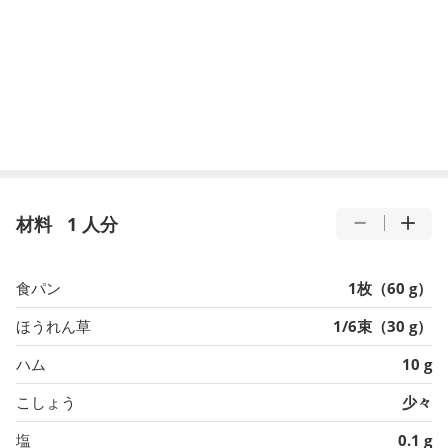
材料
1 人分
食パン
1枚（60 g）
ほうれん草
1/6束（30 g）
ハム
10 g
こしょう
少々
塩
0.1 g