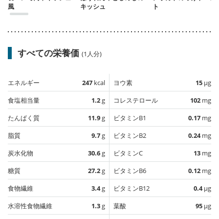
風
キッシュ
ト
すべての栄養価
(1人分)
エネルギー
247
kcal
ヨウ素
15
µg
食塩相当量
1.2
g
コレステロール
102
mg
たんぱく質
11.9
g
ビタミンB1
0.17
mg
脂質
9.7
g
ビタミンB2
0.24
mg
炭水化物
30.6
g
ビタミンC
13
mg
糖質
27.2
g
ビタミンB6
0.12
mg
食物繊維
3.4
g
ビタミンB12
0.4
µg
水溶性食物繊維
1.3
g
葉酸
95
µg