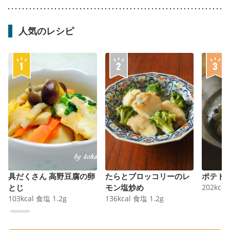
人気のレシピ
具だくさん 高野豆腐の卵
たらとブロッコリーのレ
ポテト
とじ
モン塩炒め
202
kcal
103
kcal
食塩
1.2
g
136
kcal
食塩
1.2
g