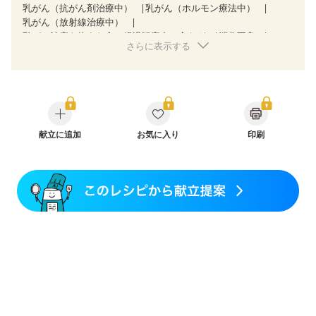
乳がん（抗がん剤治療中）
乳がん（ホルモン療法中）
乳がん（放射線治療中）
乳がん治療を終えた方・経過観察中の方など
消化不良
さらに表示する
妊娠中(初期)
妊婦健診・体重増加が気になる（初期）
妊婦健診・血圧が気になる（初期）
妊婦健診・血糖値が気になる（初期）
妊娠高血圧(中期)
妊娠糖尿病(初期)
産後（母乳）
産後（混合栄養）
産後（ミルク）
骨折
骨粗しょう症
関節リウマチ
フレイル（年齢に合わせた体作り）
低栄養予防
貧血対策
ニキビ・肌荒れ
献立に追加
妊活中
お気に入り
更年期
印刷