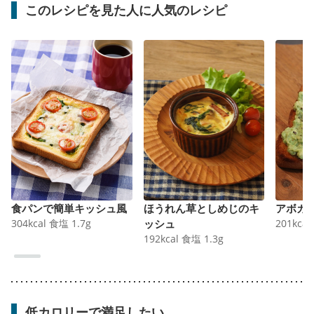
このレシピを見た人に人気のレシピ
食パンで簡単キッシュ風
ほうれん草としめじのキ
アボカ
304
kcal
食塩
1.7
g
ッシュ
201
kcal
192
kcal
食塩
1.3
g
低カロリーで満足したい