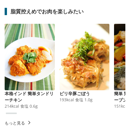
脂質控えめでお肉を楽しみたい
本格インド 簡単タンドリ
ピリ辛豚ごぼう
簡単 
ーチキン
193
kcal
食塩
1.0
g
ーブン
214
kcal
食塩
0.6
g
151
kcal
もっと見る