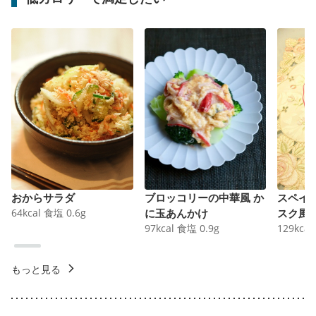
おからサラダ
ブロッコリーの中華風 か
スペイ
64
kcal
食塩
0.6
g
に玉あんかけ
スク風
97
kcal
食塩
0.9
g
129
kcal
もっと見る