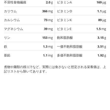
不溶性食物繊維
2.0
g
ビタミンA
169
µg
カリウム
366
mg
ビタミンD
1.1
µg
カルシウム
73
mg
ビタミンK
89
µg
マグネシウム
39
mg
ビタミンE
1.5
mg
リン
153
mg
飽和脂肪酸
3.15
g
鉄
1.3
mg
一価不飽和脂肪酸
3.51
g
亜鉛
1.1
mg
多価不飽和脂肪酸
1.92
g
煮物や麺類の残り汁など、実際には食さないと想定される栄養価は、上
記リストから除いてあります。