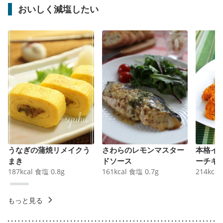
おいしく減塩したい
うなぎの蒲焼リメイクう
さわらのレモンマスター
本格イ
まき
ドソース
ーチキ
187
kcal
食塩
0.8
g
161
kcal
食塩
0.7
g
214
kcal
もっと見る