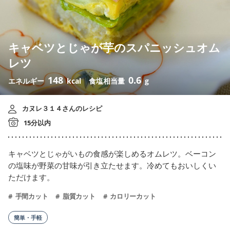
キャベツとじゃが芋のスパニッシュオム
レツ
148
0.6
エネルギー
kcal
食塩相当量
g
カヌレ３１４さんのレシピ
15分以内
キャベツとじゃがいもの食感が楽しめるオムレツ。ベーコン
の塩味が野菜の甘味が引き立たせます。冷めてもおいしくい
ただけます。
手間カット
脂質カット
カロリーカット
簡単・手軽