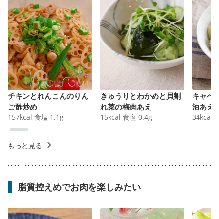
チキンとれんこんのりん
きゅうりとわかめと貝割
キャベ
ご酢炒め
れ菜の梅肉あえ
油あえ
157
kcal
食塩
1.1
g
15
kcal
食塩
0.4
g
34
kcal
もっと見る
脂質控えめでお肉を楽しみたい