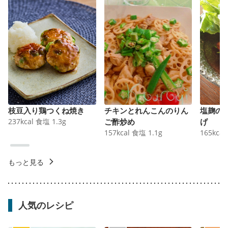
枝豆入り鶏つくね焼き
チキンとれんこんのりん
塩麹の
237
kcal
食塩
1.3
g
ご酢炒め
げ
157
kcal
食塩
1.1
g
165
kcal
もっと見る
人気のレシピ