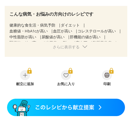
こんな病気・お悩みの方向けのレシピです
健康的な食生活・病気予防
ダイエット
血糖値・HbA1cが高い
血圧が高い
コレステロールが高い
中性脂肪が高い
尿酸値が高い
肝機能の値が高い
腎機能の値が高い
糖尿病（2型）
高血圧
脂質異常症
さらに表示する
高尿酸血症（痛風）
胃ポリープ
胆石症
慢性膵炎（移行期・寛解期）
非アルコール性脂肪肝
痔
慢性便秘症
過敏性腸症候群（IBS）
睡眠時無呼吸症候群
糖尿病性腎症（第１期）
糖尿病性腎症（第２期）
糖尿病性腎症（第３期）
CKD（ステージ１）
CKD（ステージ２）
CKD（ステージ３a）
透析
乳がん（抗がん剤治療中）
献立に追加
お気に入り
乳がん（ホルモン療法中）
印刷
乳がん（放射線治療中）
乳がん治療を終えた方・経過観察中の方など
飲み込みにくい
食欲がない
妊娠中(初期)
妊婦健診・体重増加が気になる（初期）
妊婦健診・血圧が気になる（初期）
妊婦健診・血糖値が気になる（初期）
妊娠高血圧(中期)
妊娠糖尿病(初期)
産後（母乳）
産後（混合栄養）
産後（ミルク）
骨折
骨粗しょう症
関節リウマチ