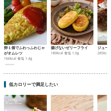
卵１個でふわっふわじゃ
揚げないゼリーフライ
ジュー
がオムレツ
180
kcal
食塩
1.0
g
285
kcal
166
kcal
食塩
1.4
g
低カロリーで満足したい