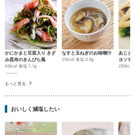
かにかまと豆苗入り きざ
なすと玉ねぎのお味噌汁
あじと
み昆布のきんぴら風
25
kcal
食塩
0.9
g
ヨソテ
69
kcal
食塩
1.1
g
200
kcal
もっと見る
おいしく減塩したい