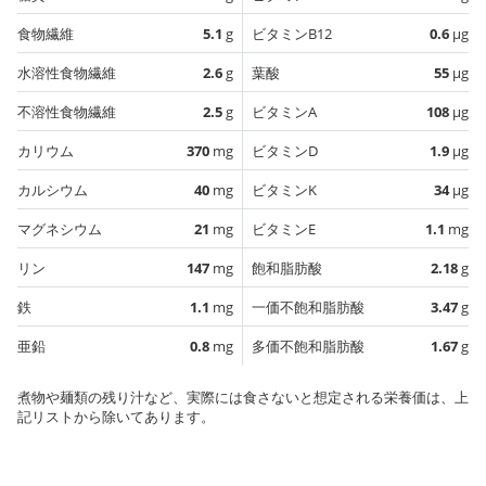
食物繊維
5.1
g
ビタミンB12
0.6
µg
水溶性食物繊維
2.6
g
葉酸
55
µg
不溶性食物繊維
2.5
g
ビタミンA
108
µg
カリウム
370
mg
ビタミンD
1.9
µg
カルシウム
40
mg
ビタミンK
34
µg
マグネシウム
21
mg
ビタミンE
1.1
mg
リン
147
mg
飽和脂肪酸
2.18
g
鉄
1.1
mg
一価不飽和脂肪酸
3.47
g
亜鉛
0.8
mg
多価不飽和脂肪酸
1.67
g
煮物や麺類の残り汁など、実際には食さないと想定される栄養価は、上
記リストから除いてあります。