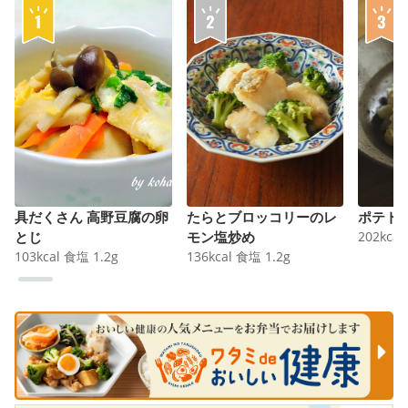
具だくさん 高野豆腐の卵
たらとブロッコリーのレ
ポテト
とじ
モン塩炒め
202
kcal
103
kcal
食塩
1.2
g
136
kcal
食塩
1.2
g