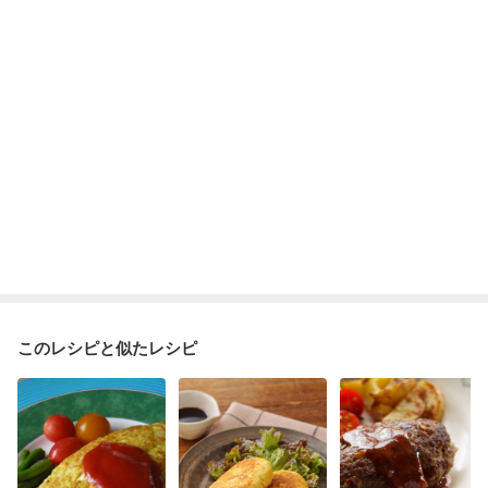
乾癬
低栄養予防
貧血対策
ニキビ・肌荒れ
妊活中
更年期
このレシピと似たレシピ