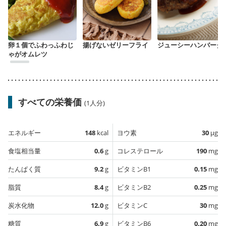
卵１個でふわっふわじ
揚げないゼリーフライ
ジューシーハンバーグ
ゃがオムレツ
すべての栄養価
(1人分)
エネルギー
148
kcal
ヨウ素
30
µg
食塩相当量
0.6
g
コレステロール
190
mg
たんぱく質
9.2
g
ビタミンB1
0.15
mg
脂質
8.4
g
ビタミンB2
0.25
mg
炭水化物
12.0
g
ビタミンC
30
mg
糖質
6.9
g
ビタミンB6
0.20
mg