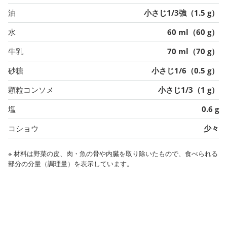
油
小さじ1/3強（1.5 g）
水
60 ml（60 g）
牛乳
70 ml（70 g）
砂糖
小さじ1/6（0.5 g）
顆粒コンソメ
小さじ1/3（1 g）
塩
0.6 g
コショウ
少々
※ 材料は野菜の皮、肉・魚の骨や内臓を取り除いたもので、食べられる
部分の分量（調理量）を表示しています。