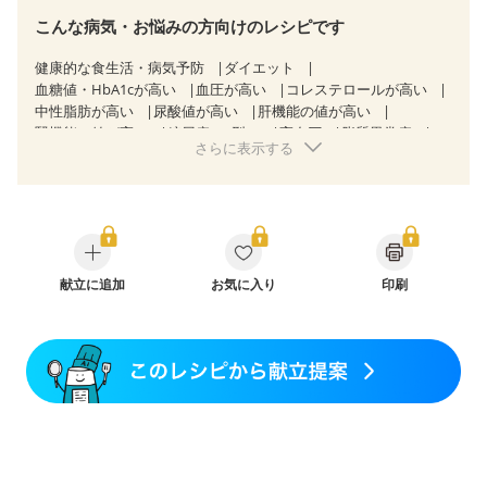
こんな病気・お悩みの方向けのレシピです
健康的な食生活・病気予防
ダイエット
血糖値・HbA1cが高い
血圧が高い
コレステロールが高い
中性脂肪が高い
尿酸値が高い
肝機能の値が高い
腎機能の値が高い
糖尿病（2型）
高血圧
脂質異常症
さらに表示する
高尿酸血症（痛風）
狭心症
心筋梗塞
心臓弁膜症
心不全
胆石症
慢性膵炎（移行期・寛解期）
非アルコール性脂肪肝
痔
慢性便秘症
過敏性腸症候群（IBS）
睡眠時無呼吸症候群
糖尿病性腎症（第１期）
糖尿病性腎症（第２期）
CKD（ステージ１）
CKD（ステージ２）
乳がん（抗がん剤治療中）
献立に追加
お気に入り
乳がん（ホルモン療法中）
印刷
乳がん（放射線治療中）
乳がん治療を終えた方・経過観察中の方など
食欲がない
妊娠中(初期)
妊婦健診・体重増加が気になる（初期）
妊婦健診・血圧が気になる（初期）
妊婦健診・血糖値が気になる（初期）
妊娠高血圧(中期)
妊娠糖尿病(初期)
産後（母乳）
産後（混合栄養）
産後（ミルク）
骨折
骨粗しょう症
関節リウマチ
乾癬
フレイル（年齢に合わせた体作り）
低栄養予防
貧血対策
ニキビ・肌荒れ
妊活中
更年期