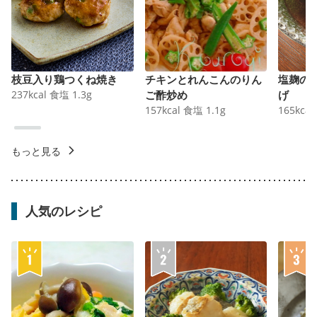
枝豆入り鶏つくね焼き
チキンとれんこんのりん
塩麹の
237
kcal
食塩
1.3
g
ご酢炒め
げ
157
kcal
食塩
1.1
g
165
kcal
もっと見る
人気のレシピ