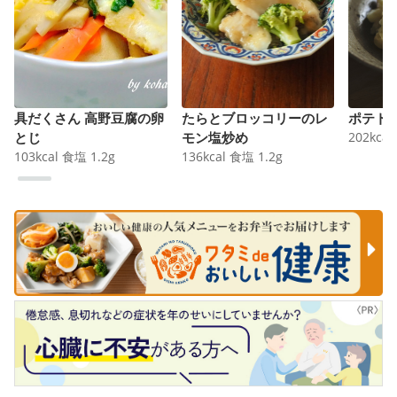
具だくさん 高野豆腐の卵
たらとブロッコリーのレ
ポテト
とじ
モン塩炒め
202
kcal
103
kcal
食塩
1.2
g
136
kcal
食塩
1.2
g