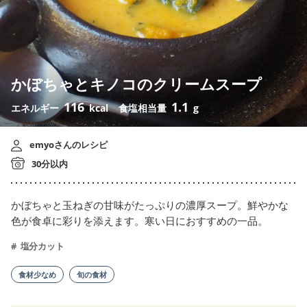
かぼちゃとキノコのクリームスープ
116
1.1
エネルギー
kcal
食塩相当量
g
emyoさんのレシピ
30分以内
かぼちゃと玉ねぎの甘味がたっぷりの濃厚スープ。鮮やかな
色が食卓に彩りを添えます。寒い日におすすめの一品。
塩分カット
食材少なめ
旬の食材