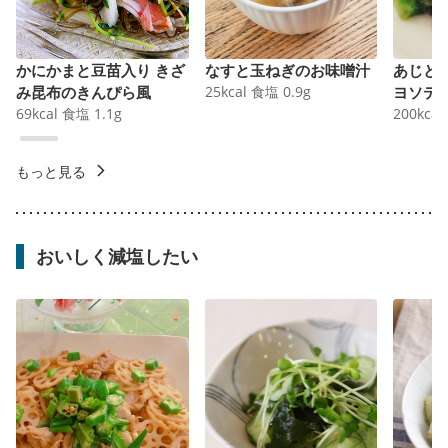
かにかまと豆苗入り きざ
なすと玉ねぎのお味噌汁
あじと
み昆布のきんぴら風
25
kcal
食塩
0.9
g
ヨソテ
69
kcal
食塩
1.1
g
200
kcal
もっと見る
おいしく減塩したい