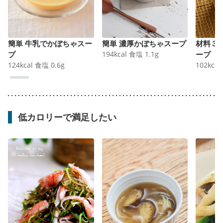
簡単 牛乳でかぼちゃスー
簡単 濃厚かぼちゃスープ
材料３
プ
194
kcal
食塩
1.1
g
ープ
124
kcal
食塩
0.6
g
102
kcal
低カロリーで満足したい