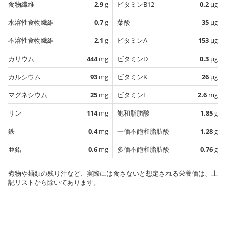
食物繊維
2.9
g
ビタミンB12
0.2
µg
水溶性食物繊維
0.7
g
葉酸
35
µg
不溶性食物繊維
2.1
g
ビタミンA
153
µg
カリウム
444
mg
ビタミンD
0.3
µg
カルシウム
93
mg
ビタミンK
26
µg
マグネシウム
25
mg
ビタミンE
2.6
mg
リン
114
mg
飽和脂肪酸
1.85
g
鉄
0.4
mg
一価不飽和脂肪酸
1.28
g
亜鉛
0.6
mg
多価不飽和脂肪酸
0.76
g
煮物や麺類の残り汁など、実際には食さないと想定される栄養価は、上
記リストから除いてあります。