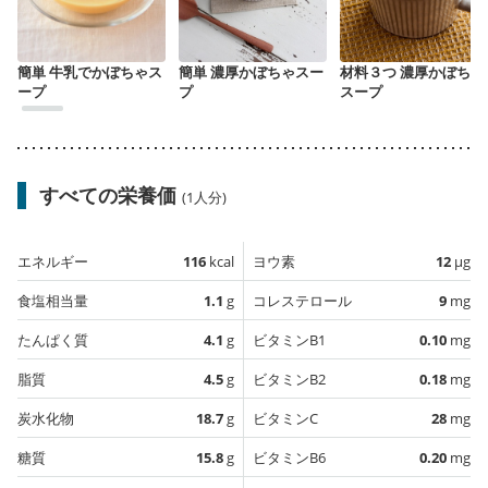
簡単 牛乳でかぼちゃス
簡単 濃厚かぼちゃスー
材料３つ 濃厚かぼちゃ
ープ
プ
スープ
すべての栄養価
(1人分)
エネルギー
116
kcal
ヨウ素
12
µg
食塩相当量
1.1
g
コレステロール
9
mg
たんぱく質
4.1
g
ビタミンB1
0.10
mg
脂質
4.5
g
ビタミンB2
0.18
mg
炭水化物
18.7
g
ビタミンC
28
mg
糖質
15.8
g
ビタミンB6
0.20
mg