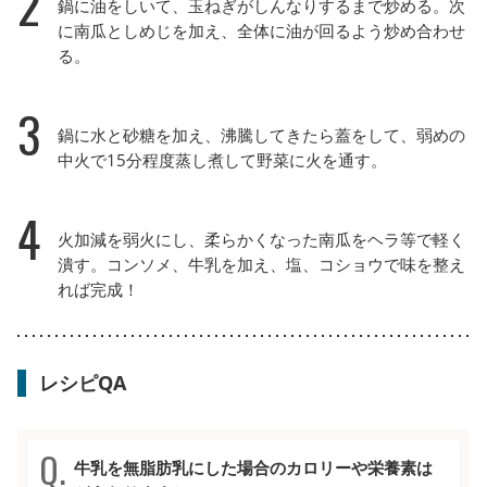
2
鍋に油をしいて、玉ねぎがしんなりするまで炒める。次
に南瓜としめじを加え、全体に油が回るよう炒め合わせ
る。
3
鍋に水と砂糖を加え、沸騰してきたら蓋をして、弱めの
中火で15分程度蒸し煮して野菜に火を通す。
4
火加減を弱火にし、柔らかくなった南瓜をヘラ等で軽く
潰す。コンソメ、牛乳を加え、塩、コショウで味を整え
れば完成！
レシピQA
牛乳を無脂肪乳にした場合のカロリーや栄養素は