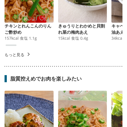
チキンとれんこんのりん
きゅうりとわかめと貝割
キャベ
ご酢炒め
れ菜の梅肉あえ
油あえ
157
kcal
食塩
1.1
g
15
kcal
食塩
0.4
g
34
kcal
もっと見る
脂質控えめでお肉を楽しみたい