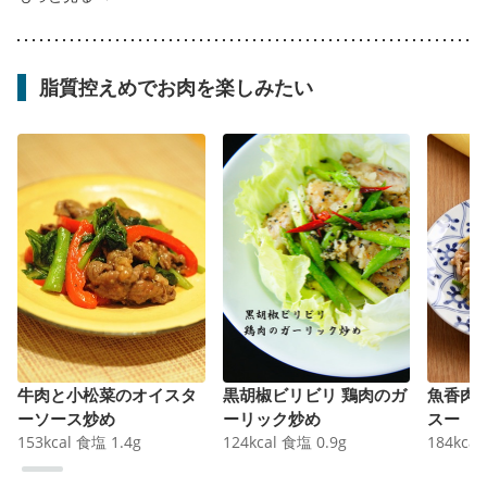
脂質控えめでお肉を楽しみたい
牛肉と小松菜のオイスタ
黒胡椒ビリビリ 鶏肉のガ
魚香肉
ーソース炒め
ーリック炒め
スー
153
kcal
食塩
1.4
g
124
kcal
食塩
0.9
g
184
kcal