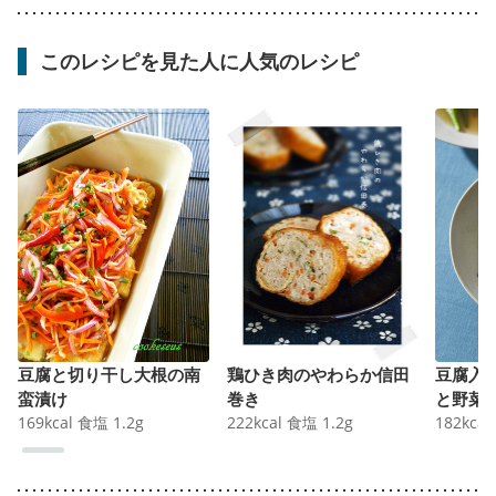
このレシピを見た人に人気のレシピ
豆腐と切り干し大根の南
鶏ひき肉のやわらか信田
豆腐入
蛮漬け
巻き
と野菜
169
kcal
食塩
1.2
g
222
kcal
食塩
1.2
g
182
kcal