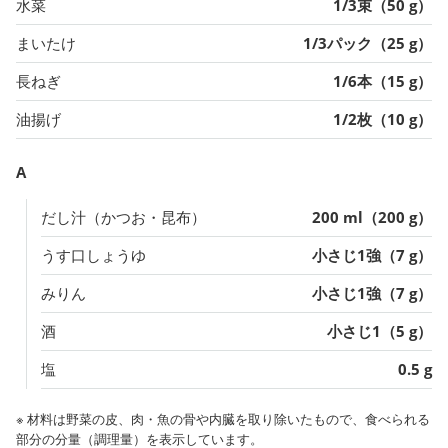
水菜
1/3束（50 g）
まいたけ
1/3パック（25 g）
長ねぎ
1/6本（15 g）
油揚げ
1/2枚（10 g）
A
だし汁（かつお・昆布）
200 ml（200 g）
うす口しょうゆ
小さじ1強（7 g）
みりん
小さじ1強（7 g）
酒
小さじ1（5 g）
塩
0.5 g
※ 材料は野菜の皮、肉・魚の骨や内臓を取り除いたもので、食べられる
部分の分量（調理量）を表示しています。