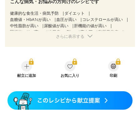
こんな病気・お悩みの方向けのレシピです
健康的な食生活・病気予防
ダイエット
血糖値・HbA1cが高い
血圧が高い
コレステロールが高い
中性脂肪が高い
尿酸値が高い
肝機能の値が高い
腎機能の値が高い
糖尿病（2型）
高血圧
脂質異常症
さらに表示する
高尿酸血症（痛風）
狭心症
心筋梗塞
心臓弁膜症
心不全
胃ポリープ
胆石症
慢性膵炎（移行期・寛解期）
非アルコール性脂肪肝
痔
慢性便秘症
過敏性腸症候群（IBS）
睡眠時無呼吸症候群
糖尿病性腎症（第１期）
糖尿病性腎症（第２期）
糖尿病性腎症（第３期）
CKD（ステージ１）
CKD（ステージ２）
献立に追加
乳がん（抗がん剤治療中）
お気に入り
印刷
乳がん（ホルモン療法中）
乳がん（放射線治療中）
乳がん治療を終えた方・経過観察中の方など
味の感じ方が変わった
妊娠中(初期)
妊婦健診・体重増加が気になる（初期）
妊婦健診・血圧が気になる（初期）
妊婦健診・血糖値が気になる（初期）
妊娠高血圧(中期)
妊娠糖尿病(初期)
産後（母乳）
産後（混合栄養）
産後（ミルク）
骨折
骨粗しょう症
関節リウマチ
乾癬
フレイル（年齢に合わせた体作り）
低栄養予防
貧血対策
ニキビ・肌荒れ
妊活中
更年期