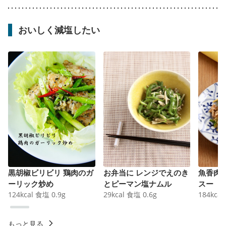
おいしく減塩したい
黒胡椒ビリビリ 鶏肉のガ
お弁当に レンジでえのき
魚香肉
ーリック炒め
とピーマン塩ナムル
スー
124
kcal
食塩
0.9
g
29
kcal
食塩
0.6
g
184
kcal
もっと見る