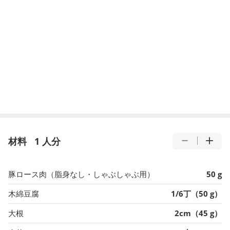
材料
1 人分
豚ロース肉（脂身なし・しゃぶしゃぶ用）
50 g
木綿豆腐
1/6丁（50 g）
大根
2cm（45 g）