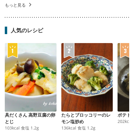
もっと見る
人気のレシピ
具だくさん 高野豆腐の卵
たらとブロッコリーのレ
ポテト
とじ
モン塩炒め
202
kcal
103
kcal
食塩
1.2
g
136
kcal
食塩
1.2
g