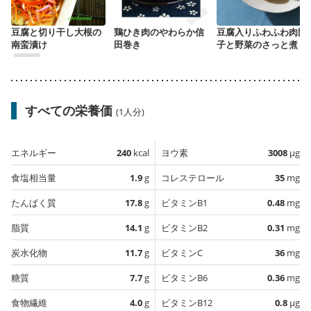
豆腐と切り干し大根の
鶏ひき肉のやわらか信
豆腐入りふわふわ肉団
南蛮漬け
田巻き
子と野菜のさっと煮
すべての栄養価
(1人分)
エネルギー
240
kcal
ヨウ素
3008
µg
食塩相当量
1.9
g
コレステロール
35
mg
たんぱく質
17.8
g
ビタミンB1
0.48
mg
脂質
14.1
g
ビタミンB2
0.31
mg
炭水化物
11.7
g
ビタミンC
36
mg
糖質
7.7
g
ビタミンB6
0.36
mg
食物繊維
4.0
g
ビタミンB12
0.8
µg