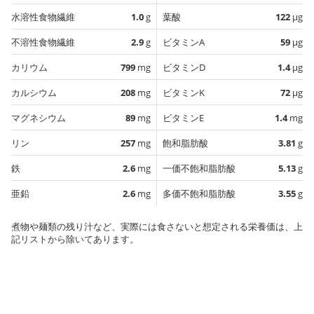
水溶性食物繊維
1.0
g
葉酸
122
µg
不溶性食物繊維
2.9
g
ビタミンA
59
µg
カリウム
799
mg
ビタミンD
1.4
µg
カルシウム
208
mg
ビタミンK
72
µg
マグネシウム
89
mg
ビタミンE
1.4
mg
リン
257
mg
飽和脂肪酸
3.81
g
鉄
2.6
mg
一価不飽和脂肪酸
5.13
g
亜鉛
2.6
mg
多価不飽和脂肪酸
3.55
g
煮物や麺類の残り汁など、実際には食さないと想定される栄養価は、上
記リストから除いてあります。