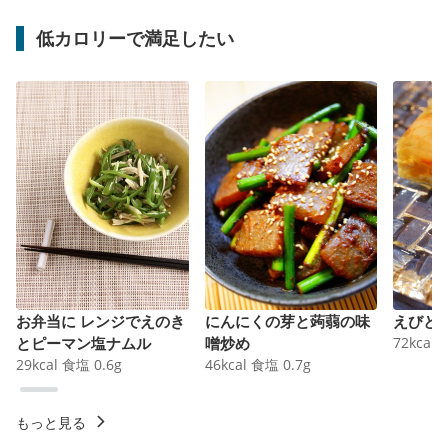
低カロリーで満足したい
お弁当に レンジでえのき
にんにくの芽と蒟蒻の味
えびと
とピーマン塩ナムル
噌炒め
72
kcal
29
kcal
食塩
0.6
g
46
kcal
食塩
0.7
g
もっと見る