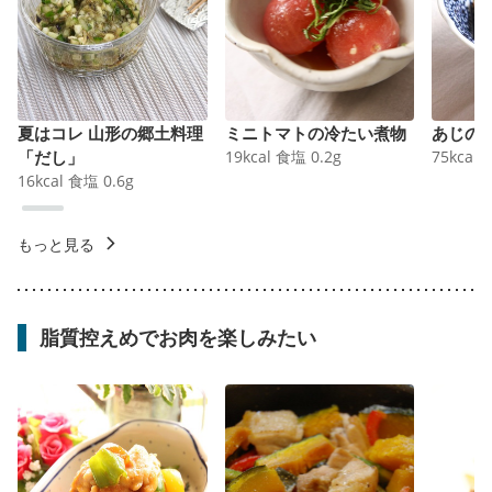
夏はコレ 山形の郷土料理
ミニトマトの冷たい煮物
あじの
「だし」
19
kcal
食塩
0.2
g
75
kcal
16
kcal
食塩
0.6
g
もっと見る
脂質控えめでお肉を楽しみたい