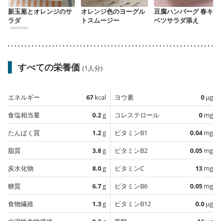
新玉葱とオレンジのサ
オレンジ色のヨーグル
豆腐ハンバーグ 春キャ
ラダ
トスムージー
ベツサラダ添え
すべての栄養価
(1人分)
エネルギー
67
kcal
ヨウ素
0
µg
食塩相当量
0.2
g
コレステロール
0
mg
たんぱく質
1.2
g
ビタミンB1
0.04
mg
脂質
3.8
g
ビタミンB2
0.05
mg
炭水化物
8.0
g
ビタミンC
13
mg
糖質
6.7
g
ビタミンB6
0.05
mg
食物繊維
1.3
g
ビタミンB12
0.0
µg