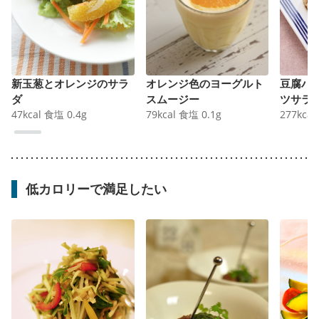
新玉葱とオレンジのサラ
オレンジ色のヨーグルト
豆腐ハ
ダ
スムージー
ツサラ
47
kcal
食塩
0.4
g
79
kcal
食塩
0.1
g
277
kcal
低カロリーで満足したい