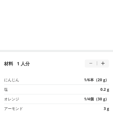
材料
1 人分
にんじん
1/6本（20 g）
塩
0.2 g
オレンジ
1/4個（30 g）
アーモンド
3 g