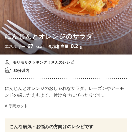
にんじんとオレンジのサラダ
67
0.2
エネルギー
kcal
食塩相当量
g
モリモリクッキング！さんのレシピ
30分以内
にんじんとオレンジのおしゃれなサラダ。レーズンやアーモ
ンドの歯ごたえもよく、付け合せにぴったりです。
手間カット
こんな病気・お悩みの方向けのレシピです