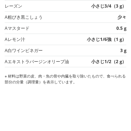
レーズン
小さじ3/4（3 g）
A粗びき黒こしょう
少々
Aマスタード
0.5 g
Aレモン汁
小さじ1/6強（1 g）
A白ワインビネガー
3 g
Aエキストラバージンオリーブ油
小さじ1/2（2 g）
※ 材料は野菜の皮、肉・魚の骨や内臓を取り除いたもので、食べられる
部分の分量（調理量）を表示しています。