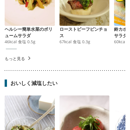
ヘルシー簡単水菜のボリ
ローストビーフピンチョ
鈴カボ
ュームサラダ
ス
サラダ
46
kcal
食塩
0.5
g
67
kcal
食塩
0.3
g
60
kcal
もっと見る
おいしく減塩したい