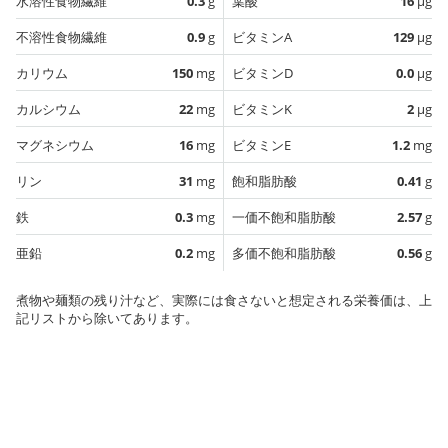
水溶性食物繊維
0.3
g
葉酸
16
µg
不溶性食物繊維
0.9
g
ビタミンA
129
µg
カリウム
150
mg
ビタミンD
0.0
µg
カルシウム
22
mg
ビタミンK
2
µg
マグネシウム
16
mg
ビタミンE
1.2
mg
リン
31
mg
飽和脂肪酸
0.41
g
鉄
0.3
mg
一価不飽和脂肪酸
2.57
g
亜鉛
0.2
mg
多価不飽和脂肪酸
0.56
g
煮物や麺類の残り汁など、実際には食さないと想定される栄養価は、上
記リストから除いてあります。