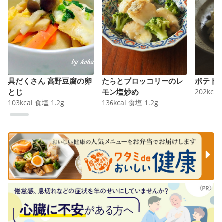
具だくさん 高野豆腐の卵
たらとブロッコリーのレ
ポテト
とじ
モン塩炒め
202
kcal
103
kcal
食塩
1.2
g
136
kcal
食塩
1.2
g