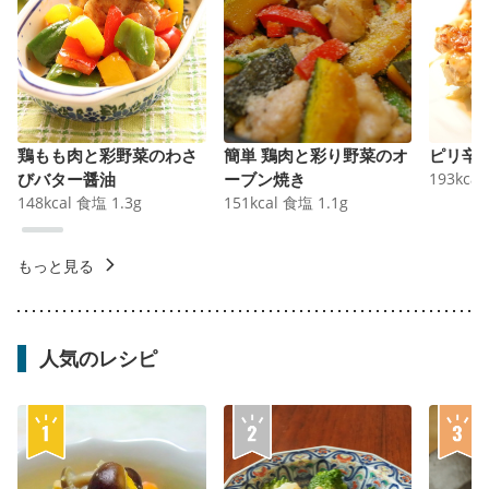
鶏もも肉と彩野菜のわさ
簡単 鶏肉と彩り野菜のオ
ピリ辛
びバター醤油
ーブン焼き
193
kcal
148
kcal
食塩
1.3
g
151
kcal
食塩
1.1
g
もっと見る
人気のレシピ