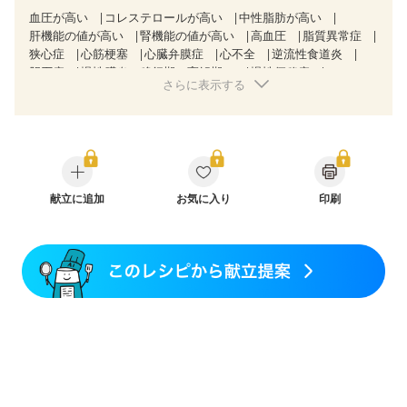
血圧が高い
コレステロールが高い
中性脂肪が高い
肝機能の値が高い
腎機能の値が高い
高血圧
脂質異常症
狭心症
心筋梗塞
心臓弁膜症
心不全
逆流性食道炎
胆石症
慢性膵炎（移行期・寛解期）
慢性便秘症
さらに表示する
過敏性腸症候群（IBS）
糖尿病性腎症（第１期）
糖尿病性腎症（第２期）
糖尿病性腎症（第３期）
CKD（ステージ１）
CKD（ステージ２）
CKD（ステージ３a）
透析
乳がん（抗がん剤治療中）
乳がん（ホルモン療法中）
乳がん（放射線治療中）
乳がん治療を終えた方・経過観察中の方など
味の感じ方が変わった
献立に追加
妊娠中(初期)
お気に入り
印刷
妊婦健診・体重増加が気になる（初期）
妊婦健診・血圧が気になる（初期）
妊婦健診・血糖値が気になる（初期）
妊娠高血圧(中期)
妊娠糖尿病(初期)
産後（母乳）
産後（混合栄養）
骨折
骨粗しょう症
関節リウマチ
貧血対策
ニキビ・肌荒れ
更年期