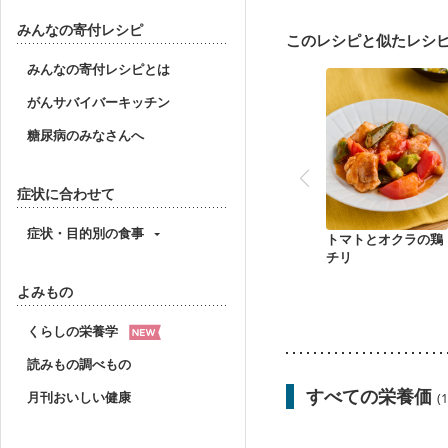
妊婦健診・血糖値が気に
産後（ミルク）
骨折
みんなの寄付レシピ
このレシピと似たレシ
みんなの寄付レシピとは
がんサバイバーキッチン
糖尿病のみなさんへ
症状に合わせて
症状・目的別の食事
トマトとオクラの鶏
チリ
よみもの
くらしの栄養学
読みもの調べもの
すべての栄養価
月刊おいしい健康
(