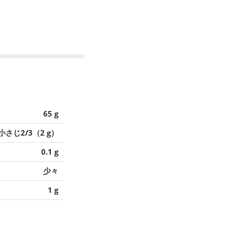
65 g
小さじ2/3（2 g）
0.1 g
少々
1 g