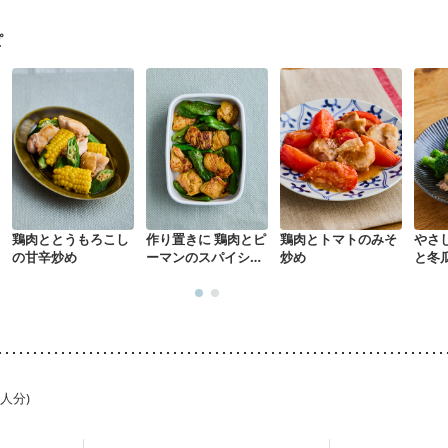
なる（初期）
妊娠高血圧(中期)
妊娠糖尿病(初期)
産後（母乳）
産
骨粗しょう症
関節リウマチ
低栄養予防
貧血対策
ニキビ・肌荒れ
ピ
鶏肉ととうもろこし
作り置きに 鶏肉とピ
鶏肉とトマトのみそ
やさ
の甘辛炒め
ーマンのスパイシー
炒め
と冬
焼き
1人分)