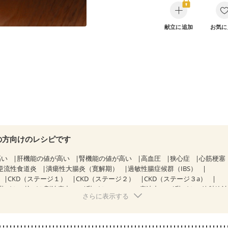
献立に追加
お気に
の方向けのレシピです
高い
肝機能の値が高い
腎機能の値が高い
高血圧
狭心症
心筋梗塞
逆流性食道炎
潰瘍性大腸炎（寛解期）
過敏性腸症候群（IBS）
CKD（ステージ１）
CKD（ステージ２）
CKD（ステージ３a）
乳がん（抗がん剤治療中）
乳がん（ホルモン療法中）
乳がん（放射線
さらに表示する
経過観察中の方など
大腸がん治療を終えた方・経過観察中の方
中）
大腸がん（放射線治療中）
食欲がない
消化不良
妊娠中(初期)
になる（初期）
妊婦健診・血圧が気になる（初期）