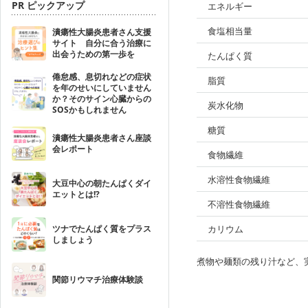
PR ピックアップ
エネルギー
食塩相当量
潰瘍性大腸炎患者さん支援
サイト 自分に合う治療に
出会うための第一歩を
たんぱく質
倦怠感、息切れなどの症状
脂質
を年のせいにしていません
か？そのサイン心臓からの
炭水化物
SOSかもしれません
糖質
潰瘍性大腸炎患者さん座談
会レポート
食物繊維
水溶性食物繊維
大豆中心の朝たんぱくダイ
エットとは!?
不溶性食物繊維
ツナでたんぱく質をプラス
カリウム
しましょう
煮物や麺類の残り汁など、
関節リウマチ治療体験談