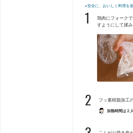
※安全に、おいしく料理を
1
鶏肉にフォークで
すようにして揉み
2
フッ素樹脂加工
加熱時間は２
3
こんがり焼き色