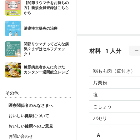
【関節リウマチをお持ちの
方】新規会員登録はこちら
から
潰瘍性大腸炎の治療
関節リウマチってどんな病
気？まずはセルフチェッ
材料
1 人分
ク！
糖尿病患者さんに向けた
鶏もも肉（皮付き）
カンタン一週間献立レシピ
片栗粉
その他
塩
医療関係者のみなさまへ
こしょう
おいしい健康について
パセリ
おいしい健康へのご意見
A
お問い合わせ