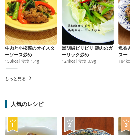
牛肉と小松菜のオイスタ
黒胡椒ビリビリ 鶏肉のガ
魚香肉
ーソース炒め
ーリック炒め
スー
153
kcal
食塩
1.4
g
124
kcal
食塩
0.9
g
184
kcal
もっと見る
人気のレシピ