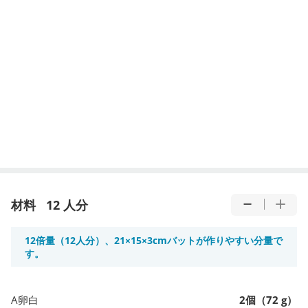
材料
12 人分
12倍量（12人分）、21×15×3cmバットが作りやすい分量で
す。
A卵白
2個（72 g）