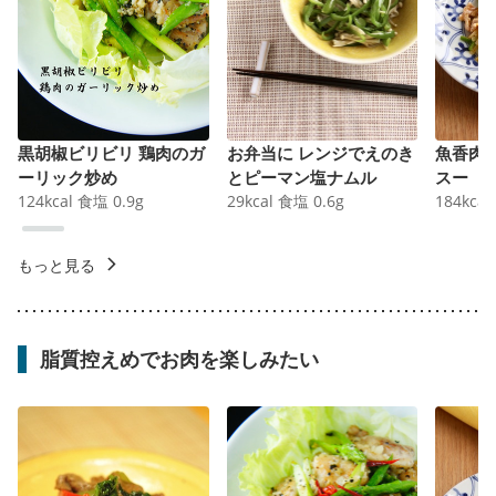
黒胡椒ビリビリ 鶏肉のガ
お弁当に レンジでえのき
魚香肉
ーリック炒め
とピーマン塩ナムル
スー
124
kcal
食塩
0.9
g
29
kcal
食塩
0.6
g
184
kcal
もっと見る
脂質控えめでお肉を楽しみたい