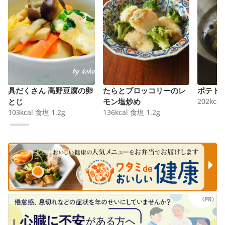
具だくさん 高野豆腐の卵
たらとブロッコリーのレ
ポテト
とじ
モン塩炒め
202
kcal
103
kcal
食塩
1.2
g
136
kcal
食塩
1.2
g