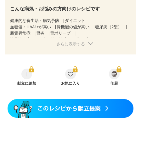
こんな病気・お悩みの方向けのレシピです
健康的な食生活・病気予防
ダイエット
血糖値・HbA1cが高い
腎機能の値が高い
糖尿病（2型）
脂質異常症
胃炎
胃ポリープ
消化性潰瘍（胃・十二指腸潰瘍）
胆石症
さらに表示する
慢性膵炎（移行期・寛解期）
非アルコール性脂肪肝
クローン病（寛解期）
過敏性腸症候群（IBS）
糖尿病性腎症（第３期）
CKD（ステージ１）
CKD（ステージ２）
CKD（ステージ３a）
乳がん（抗がん剤治療中）
乳がん（ホルモン療法中）
乳がん（放射線治療中）
乳がん治療を終えた方・経過観察中の方など
献立に追加
お気に入り
産後（母乳）
印刷
産後（混合栄養）
産後（ミルク）
骨折
関節リウマチ
乾癬
フレイル（年齢に合わせた体作り）
更年期