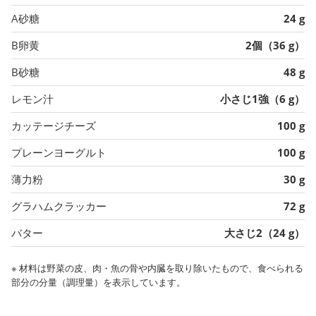
A砂糖
24 g
B卵黄
2個（36 g）
B砂糖
48 g
レモン汁
小さじ1強（6 g）
カッテージチーズ
100 g
プレーンヨーグルト
100 g
薄力粉
30 g
グラハムクラッカー
72 g
バター
大さじ2（24 g）
※ 材料は野菜の皮、肉・魚の骨や内臓を取り除いたもので、食べられる
部分の分量（調理量）を表示しています。