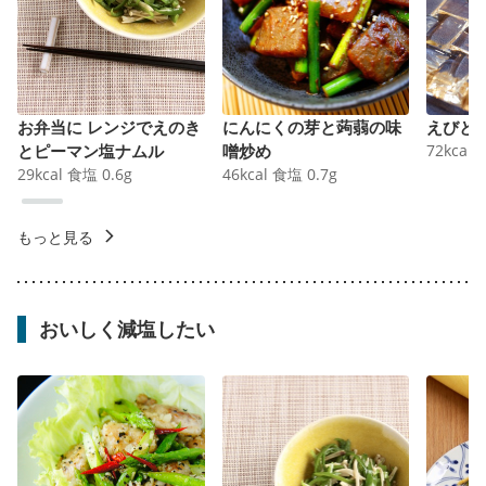
お弁当に レンジでえのき
にんにくの芽と蒟蒻の味
えびと
とピーマン塩ナムル
噌炒め
72
kcal
29
kcal
食塩
0.6
g
46
kcal
食塩
0.7
g
もっと見る
おいしく減塩したい