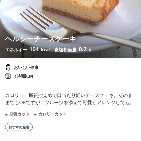
ヘルシーチーズケーキ
104
0.2
エネルギー
kcal
食塩相当量
g
おいしい健康
1時間以内
カロリー、脂質控えめで口当たり軽いチーズケーキ。そのま
までもOKですが、フルーツを添えて可愛くアレンジしても。
脂質カット
カロリーカット
おすすめ厳選