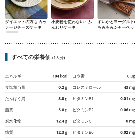
ダイエットの方も カッ
小麦粉を使わない・ふ
すいかとヨーグルトの
テージチーズケーキ
んわりケーキ
もみもみシャーベット
すべての栄養価
(1人分)
エネルギー
104
kcal
ヨウ素
6
µg
食塩相当量
0.2
g
コレステロール
43
mg
たんぱく質
3.0
g
ビタミンB1
0.01
mg
脂質
5.0
g
ビタミンB2
0.06
mg
炭水化物
12.4
g
ビタミンC
0
mg
糖質
12.3
g
ビタミンB6
0.02
mg