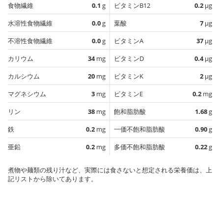
食物繊維
0.1
g
ビタミンB12
0.2
µg
水溶性食物繊維
0.0
g
葉酸
7
µg
不溶性食物繊維
0.0
g
ビタミンA
37
µg
カリウム
34
mg
ビタミンD
0.4
µg
カルシウム
20
mg
ビタミンK
2
µg
マグネシウム
3
mg
ビタミンE
0.2
mg
リン
38
mg
飽和脂肪酸
1.68
g
鉄
0.2
mg
一価不飽和脂肪酸
0.90
g
亜鉛
0.2
mg
多価不飽和脂肪酸
0.22
g
煮物や麺類の残り汁など、実際には食さないと想定される栄養価は、上
記リストから除いてあります。