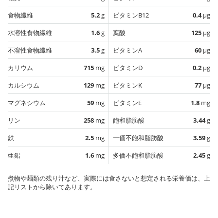
食物繊維
5.2
g
ビタミンB12
0.4
µg
水溶性食物繊維
1.6
g
葉酸
125
µg
不溶性食物繊維
3.5
g
ビタミンA
60
µg
カリウム
715
mg
ビタミンD
0.2
µg
カルシウム
129
mg
ビタミンK
77
µg
マグネシウム
59
mg
ビタミンE
1.8
mg
リン
258
mg
飽和脂肪酸
3.44
g
鉄
2.5
mg
一価不飽和脂肪酸
3.59
g
亜鉛
1.6
mg
多価不飽和脂肪酸
2.45
g
煮物や麺類の残り汁など、実際には食さないと想定される栄養価は、上
記リストから除いてあります。