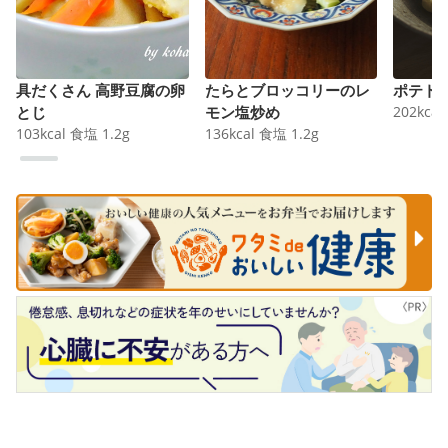
具だくさん 高野豆腐の卵
たらとブロッコリーのレ
ポテト
とじ
モン塩炒め
202
kcal
103
kcal
食塩
1.2
g
136
kcal
食塩
1.2
g