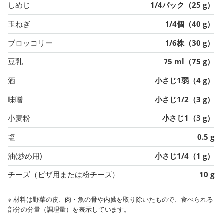
しめじ
1/4パック（25 g）
玉ねぎ
1/4個（40 g）
ブロッコリー
1/6株（30 g）
豆乳
75 ml（75 g）
酒
小さじ1弱（4 g）
味噌
小さじ1/2（3 g）
小麦粉
小さじ1（3 g）
塩
0.5 g
油(炒め用)
小さじ1/4（1 g）
チーズ（ピザ用または粉チーズ）
10 g
※ 材料は野菜の皮、肉・魚の骨や内臓を取り除いたもので、食べられる
部分の分量（調理量）を表示しています。