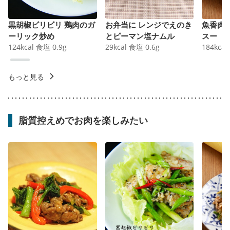
黒胡椒ビリビリ 鶏肉のガ
お弁当に レンジでえのき
魚香肉
ーリック炒め
とピーマン塩ナムル
スー
124
kcal
食塩
0.9
g
29
kcal
食塩
0.6
g
184
kcal
もっと見る
脂質控えめでお肉を楽しみたい