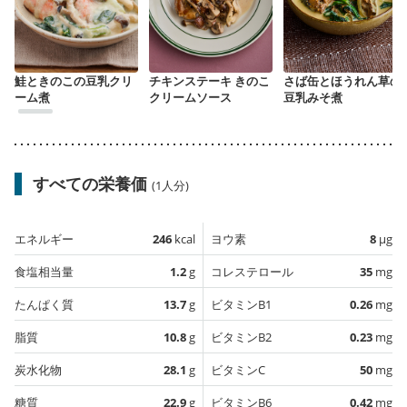
鮭ときのこの豆乳クリ
チキンステーキ きのこ
さば缶とほうれん草の
ーム煮
クリームソース
豆乳みそ煮
すべての栄養価
(1人分)
エネルギー
246
kcal
ヨウ素
8
µg
食塩相当量
1.2
g
コレステロール
35
mg
たんぱく質
13.7
g
ビタミンB1
0.26
mg
脂質
10.8
g
ビタミンB2
0.23
mg
炭水化物
28.1
g
ビタミンC
50
mg
糖質
22.9
g
ビタミンB6
0.42
mg