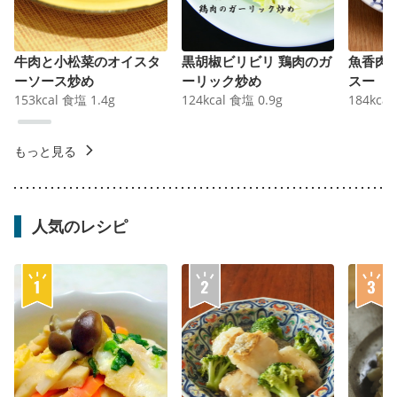
牛肉と小松菜のオイスタ
黒胡椒ビリビリ 鶏肉のガ
魚香肉
ーソース炒め
ーリック炒め
スー
153
kcal
食塩
1.4
g
124
kcal
食塩
0.9
g
184
kcal
もっと見る
人気のレシピ