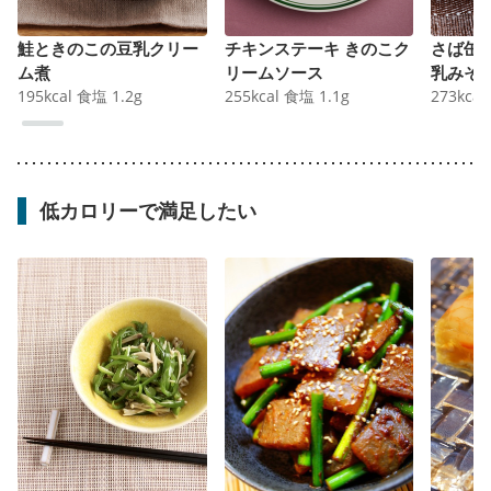
鮭ときのこの豆乳クリー
チキンステーキ きのこク
さば缶
ム煮
リームソース
乳みそ
195
kcal
食塩
1.2
g
255
kcal
食塩
1.1
g
273
kcal
低カロリーで満足したい