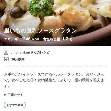
里いもの豆乳ソースグラタン
246
1.2
エネルギー
kcal
食塩相当量
g
chichankunさんのレシピ
30分以内
お手軽ホワイトソースで作るヘルシーグラタン。具だくさん
で、食べごたえ◎！食物繊維たっぷりで、腸内環境を整えま
す。
手間カット
おすすめ厳選