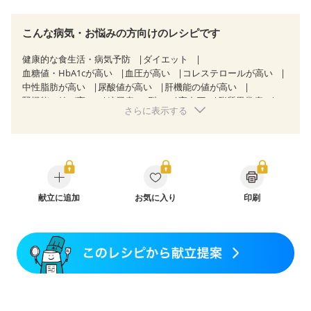
こんな病気・お悩みの方向けのレシピです
健康的な食生活・病気予防
ダイエット
血糖値・HbA1cが高い
血圧が高い
コレステロールが高い
中性脂肪が高い
尿酸値が高い
肝機能の値が高い
腎機能の値が高い
糖尿病（2型）
高血圧
脂質異常症
さらに表示する
高尿酸血症（痛風）
狭心症
心筋梗塞
心臓弁膜症
心不全
胃ポリープ
胆石症
慢性膵炎（移行期・寛解期）
非アルコール性脂肪肝
痔
過敏性腸症候群（IBS）
睡眠時無呼吸症候群
糖尿病性腎症（第１期）
糖尿病性腎症（第２期）
糖尿病性腎症（第３期）
CKD（ステージ１）
CKD（ステージ２）
CKD（ステージ３a）
献立に追加
乳がん（抗がん剤治療中）
お気に入り
印刷
乳がん（ホルモン療法中）
乳がん（放射線治療中）
乳がん治療を終えた方・経過観察中の方など
妊娠中(初期)
妊婦健診・体重増加が気になる（初期）
妊婦健診・血圧が気になる（初期）
妊婦健診・血糖値が気になる（初期）
妊娠高血圧(中期)
妊娠糖尿病(初期)
産後（母乳）
産後（混合栄養）
産後（ミルク）
骨折
関節リウマチ
乾癬
フレイル（年齢に合わせた体作り）
貧血対策