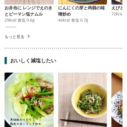
お弁当に レンジでえのき
にんにくの芽と蒟蒻の味
えびと
とピーマン塩ナムル
噌炒め
72
kcal
29
kcal
食塩
0.6
g
46
kcal
食塩
0.7
g
もっと見る
おいしく減塩したい