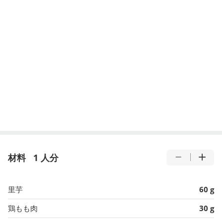
材料
1 人分
里芋
60 g
鶏もも肉
30 g