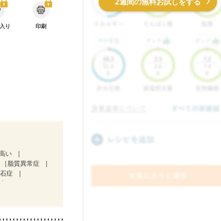
2週間の無料お試しをする
入り
印刷
が高い
脂質異常症
胆石症
中）