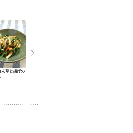
後（混合栄養）
）
低栄養予防
れん草と揚げの
柿としめじの白あえ
ほうれん草のお浸し
季節野菜とク
し
サラダ
チーズの白和