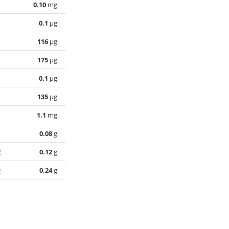
0.10
mg
0.1
µg
116
µg
175
µg
0.1
µg
135
µg
1.1
mg
0.08
g
酸
0.12
g
酸
0.24
g