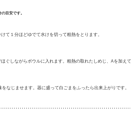
分の目安です。
分けて１分ほどゆでて水けを切って粗熱をとります。
でほぐしながらボウルに入れます。粗熱の取れたしめじ、Aを加え
て味をなじませます。器に盛って白ごまをふったら出来上がりです。