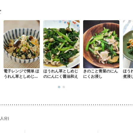
になる（初期）
妊婦健診・血圧が気になる（初期）
なる（初期）
妊娠高血圧(中期)
妊娠糖尿病(初期)
産後（母乳）
産
ピ
骨粗しょう症
関節リウマチ
乾癬
フレイル（年齢に合わせた体作り
荒れ
妊活中
更年期
電子レンジで簡単 ほ
ほうれん草としめじ
きのこと青菜のにん
ほう
うれん草としめじの
のにんにく醤油和え
にくお浸し
煮浸
白あえ
1人分)