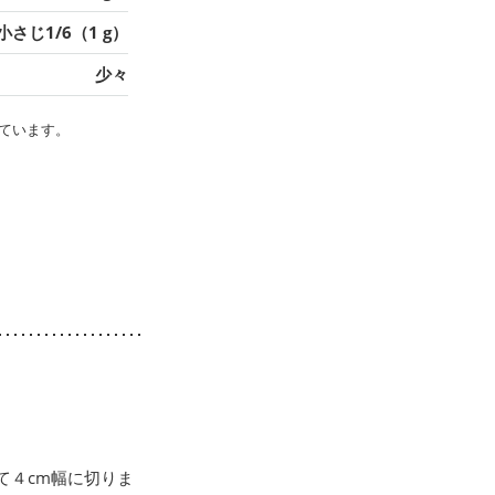
小さじ1/6（1 g）
少々
ています。
て４cm幅に切りま