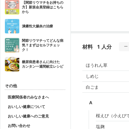
【関節リウマチをお持ちの
方】新規会員登録はこちら
から
潰瘍性大腸炎の治療
関節リウマチってどんな病
気？まずはセルフチェッ
材料
1 人分
ク！
糖尿病患者さんに向けた
ほうれん草
カンタン一週間献立レシピ
しめじ
その他
白ごま
医療関係者のみなさまへ
A
おいしい健康について
桜えび（小えび
おいしい健康へのご意見
お問い合わせ
塩麹