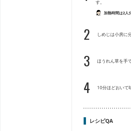
す。
加熱時間は2人
2
しめじは小房に
3
ほうれん草を手
4
10分ほどおい
レシピQA