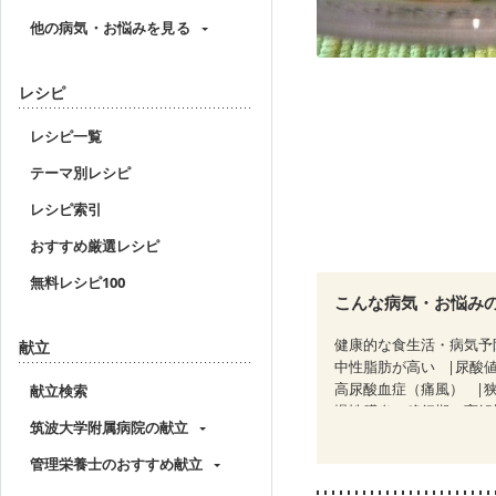
他の病気・お悩みを見る
レシピ
レシピ一覧
テーマ別レシピ
レシピ索引
おすすめ厳選レシピ
無料レシピ100
こんな病気・お悩み
健康的な食生活・病気予
献立
中性脂肪が高い
尿酸
高尿酸血症（痛風）
献立検索
慢性膵炎（移行期・寛解
筑波大学附属病院の献立
睡眠時無呼吸症候群
CKD（ステージ２）
C
管理栄養士のおすすめ献立
乳がん（放射線治療中）