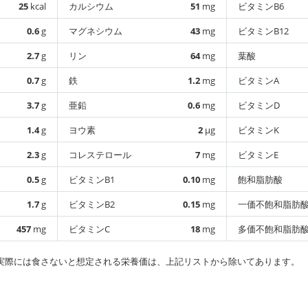
25
kcal
カルシウム
51
mg
ビタミンB6
0.6
g
マグネシウム
43
mg
ビタミンB12
2.7
g
リン
64
mg
葉酸
0.7
g
鉄
1.2
mg
ビタミンA
3.7
g
亜鉛
0.6
mg
ビタミンD
1.4
g
ヨウ素
2
µg
ビタミンK
2.3
g
コレステロール
7
mg
ビタミンE
0.5
g
ビタミンB1
0.10
mg
飽和脂肪酸
1.7
g
ビタミンB2
0.15
mg
一価不飽和脂肪
457
mg
ビタミンC
18
mg
多価不飽和脂肪
実際には食さないと想定される栄養価は、上記リストから除いてあります。