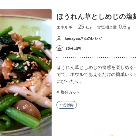
ほうれん草としめじの塩
25
0.6
エネルギー
食塩相当量
kcal
g
kouayaaさんのレシピ
30分以内
ほうれん草としめじの食感を楽しめる
でて、ボウルであえるだけの簡単レシ
にぴったり。
塩分カット
10分以内