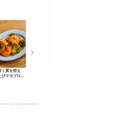
ぱく質を控え
豆腐とエビのチリソ
ナシゴレン
プリプリ 海
えびマヨブロッ
ース
とアボカドの
ー
ー