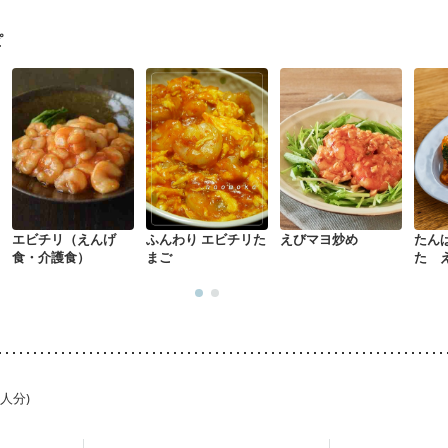
ピ
エビチリ（えんげ
ふんわり エビチリた
えびマヨ炒め
たん
食・介護食）
まご
た 
コリ
1人分)