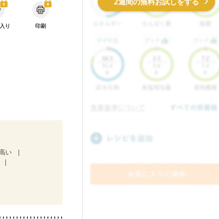
2週間の無料お試しをする
入り
印刷
が高い
放射線治療中）
う症
期