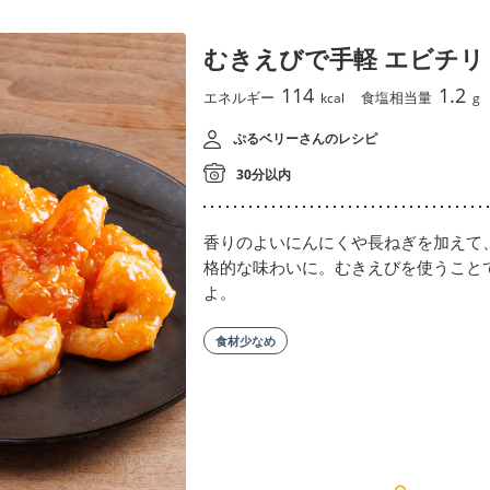
むきえびで手軽 エビチリ
114
1.2
エネルギー
食塩相当量
kcal
g
ぷるベリーさんのレシピ
30分以内
香りのよいにんにくや長ねぎを加えて
格的な味わいに。むきえびを使うこと
よ。
食材少なめ