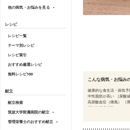
他の病気・お悩みを見る
レシピ
レシピ一覧
テーマ別レシピ
レシピ索引
おすすめ厳選レシピ
無料レシピ100
こんな病気・お悩み
健康的な食生活・病気予
献立
中性脂肪が高い
尿酸
高尿酸血症（痛風）
献立検索
過敏性腸症候群（IBS）
筑波大学附属病院の献立
CKD（ステージ３a）
乳がん治療を終えた方・
管理栄養士のおすすめ献立
関節リウマチ
フレイ