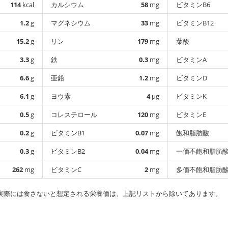
114
kcal
カルシウム
58
mg
ビタミンB6
1.2
g
マグネシウム
33
mg
ビタミンB12
15.2
g
リン
179
mg
葉酸
3.3
g
鉄
0.3
mg
ビタミンA
6.6
g
亜鉛
1.2
mg
ビタミンD
6.1
g
ヨウ素
4
µg
ビタミンK
0.5
g
コレステロール
120
mg
ビタミンE
0.2
g
ビタミンB1
0.07
mg
飽和脂肪酸
0.3
g
ビタミンB2
0.04
mg
一価不飽和脂肪
262
mg
ビタミンC
2
mg
多価不飽和脂肪
実際には食さないと想定される栄養価は、上記リストから除いてあります。