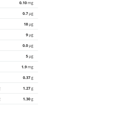
0.10
mg
0.7
µg
18
µg
9
µg
0.0
µg
5
µg
1.9
mg
0.37
g
酸
1.27
g
酸
1.30
g