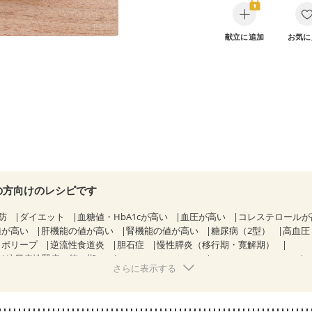
献立に追加
お気に
の方向けのレシピです
防
ダイエット
血糖値・HbA1cが高い
血圧が高い
コレステロール
値が高い
肝機能の値が高い
腎機能の値が高い
糖尿病（2型）
高血圧
胃ポリープ
逆流性食道炎
胆石症
慢性膵炎（移行期・寛解期）
糖尿病性腎症（第３期）
CKD（ステージ１）
CKD（ステージ２）
さらに表示する
透析
乳がん（抗がん剤治療中）
乳がん（ホルモン療法中）
乳がん（
経過観察中の方など
飲み込みにくい
産後（ミルク）
骨折
骨粗しょ
ル（年齢に合わせた体作り）
貧血対策
ニキビ・肌荒れ
妊活中
更年