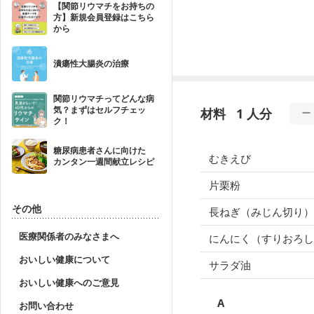
【関節リウマチをお持ちの
方】新規会員登録はこちら
から
潰瘍性大腸炎の治療
関節リウマチってどんな病
気？まずはセルフチェッ
材料
1 人分
ク！
糖尿病患者さんに向けた
むきえび
カンタン一週間献立レシピ
片栗粉
その他
長ねぎ（みじん切り）
医療関係者のみなさまへ
にんにく（すりおろし
おいしい健康について
サラダ油
おいしい健康へのご意見
A
お問い合わせ