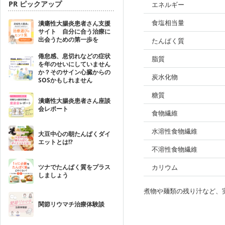
PR ピックアップ
エネルギー
食塩相当量
潰瘍性大腸炎患者さん支援
サイト 自分に合う治療に
出会うための第一歩を
たんぱく質
倦怠感、息切れなどの症状
脂質
を年のせいにしていません
か？そのサイン心臓からの
炭水化物
SOSかもしれません
糖質
潰瘍性大腸炎患者さん座談
会レポート
食物繊維
水溶性食物繊維
大豆中心の朝たんぱくダイ
エットとは!?
不溶性食物繊維
ツナでたんぱく質をプラス
カリウム
しましょう
煮物や麺類の残り汁など、
関節リウマチ治療体験談