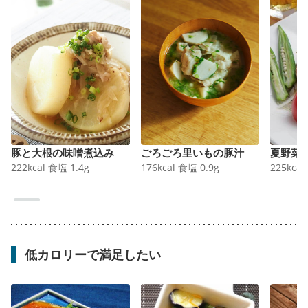
豚と大根の味噌煮込み
ごろごろ里いもの豚汁
夏野菜
222
kcal
食塩
1.4
g
176
kcal
食塩
0.9
g
225
kcal
低カロリーで満足したい