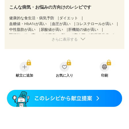
こんな病気・お悩みの方向けのレシピです
健康的な食生活・病気予防
ダイエット
血糖値・HbA1cが高い
血圧が高い
コレステロールが高い
中性脂肪が高い
尿酸値が高い
肝機能の値が高い
腎機能の値が高い
糖尿病（2型）
高血圧
脂質異常症
さらに表示する
高尿酸血症（痛風）
狭心症
心筋梗塞
心臓弁膜症
心不全
胃ポリープ
胆石症
慢性膵炎（移行期・寛解期）
非アルコール性脂肪肝
痔
慢性便秘症
過敏性腸症候群（IBS）
睡眠時無呼吸症候群
糖尿病性腎症（第１期）
糖尿病性腎症（第２期）
糖尿病性腎症（第３期）
CKD（ステージ１）
CKD（ステージ２）
献立に追加
CKD（ステージ３a）
お気に入り
印刷
CKD（ステージ３b）
透析
乳がん（抗がん剤治療中）
乳がん（ホルモン療法中）
乳がん（放射線治療中）
乳がん治療を終えた方・経過観察中の方など
飲み込みにくい
味の感じ方が変わった
妊娠中(初期)
妊婦健診・体重増加が気になる（初期）
妊婦健診・血圧が気になる（初期）
妊婦健診・血糖値が気になる（初期）
妊娠高血圧(中期)
妊娠糖尿病(初期)
産後（母乳）
産後（混合栄養）
産後（ミルク）
骨折
骨粗しょう症
関節リウマチ