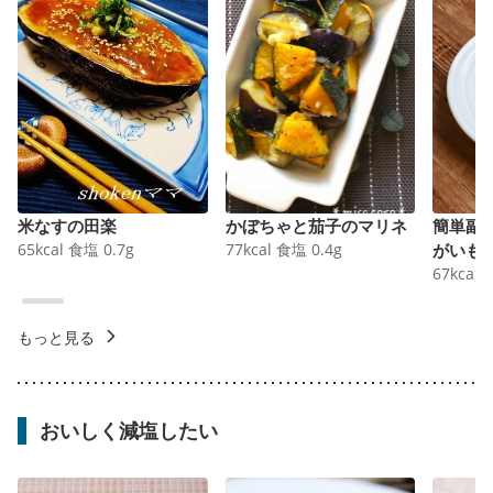
米なすの田楽
かぼちゃと茄子のマリネ
簡単副
65
kcal
食塩
0.7
g
77
kcal
食塩
0.4
g
がいも
67
kcal
もっと見る
おいしく減塩したい