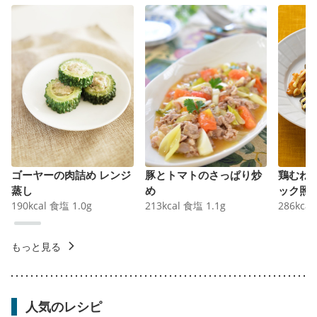
ゴーヤーの肉詰め レンジ
豚とトマトのさっぱり炒
鶏むね
蒸し
め
ック照
190
kcal
食塩
1.0
g
213
kcal
食塩
1.1
g
286
kcal
もっと見る
人気のレシピ