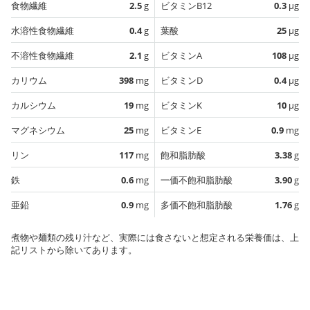
食物繊維
2.5
g
ビタミンB12
0.3
µg
水溶性食物繊維
0.4
g
葉酸
25
µg
不溶性食物繊維
2.1
g
ビタミンA
108
µg
カリウム
398
mg
ビタミンD
0.4
µg
カルシウム
19
mg
ビタミンK
10
µg
マグネシウム
25
mg
ビタミンE
0.9
mg
リン
117
mg
飽和脂肪酸
3.38
g
鉄
0.6
mg
一価不飽和脂肪酸
3.90
g
亜鉛
0.9
mg
多価不飽和脂肪酸
1.76
g
煮物や麺類の残り汁など、実際には食さないと想定される栄養価は、上
記リストから除いてあります。