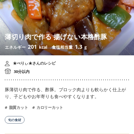
薄切り肉で作る 揚げない本格酢豚
201
1.3
エネルギー
kcal
食塩相当量
g
★べりぃ★さんのレシピ
30分以内
豚薄切り肉で作る、酢豚。ブロック肉よりも軟らかく仕上が
り、子どもやお年寄りも食べやすくなります。
脂質カット
カロリーカット
旬の食材