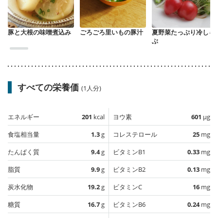
豚と大根の味噌煮込み
ごろごろ里いもの豚汁
夏野菜たっぷり冷しゃ
ぶ
すべての栄養価
(1人分)
エネルギー
201
kcal
ヨウ素
601
µg
食塩相当量
1.3
g
コレステロール
25
mg
たんぱく質
9.4
g
ビタミンB1
0.33
mg
脂質
9.9
g
ビタミンB2
0.13
mg
炭水化物
19.2
g
ビタミンC
16
mg
糖質
16.7
g
ビタミンB6
0.24
mg