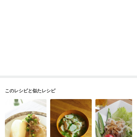
乾癬
低栄養予防
貧血対策
ニキビ・肌荒れ
妊活中
更年期
このレシピと似たレシピ