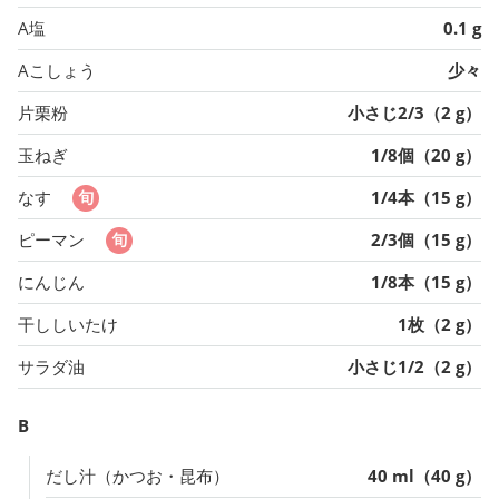
A塩
0.1 g
Aこしょう
少々
片栗粉
小さじ2/3（2 g）
玉ねぎ
1/8個（20 g）
なす
1/4本（15 g）
ピーマン
2/3個（15 g）
にんじん
1/8本（15 g）
干ししいたけ
1枚（2 g）
サラダ油
小さじ1/2（2 g）
B
だし汁（かつお・昆布）
40 ml（40 g）