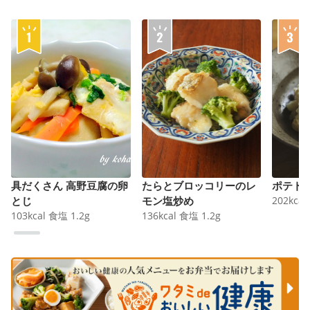
具だくさん 高野豆腐の卵
たらとブロッコリーのレ
ポテト
とじ
モン塩炒め
202
kcal
103
kcal
食塩
1.2
g
136
kcal
食塩
1.2
g