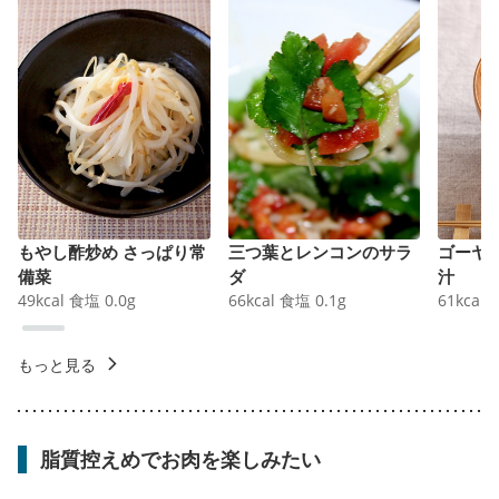
もやし酢炒め さっぱり常
三つ葉とレンコンのサラ
ゴーヤ
備菜
ダ
汁
49
kcal
食塩
0.0
g
66
kcal
食塩
0.1
g
61
kcal
もっと見る
脂質控えめでお肉を楽しみたい