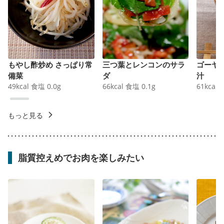
もやし酢炒め さっぱり常
三つ葉とレンコンのサラ
ゴーヤ
備菜
ダ
汁
49
kcal
食塩
0.0
g
66
kcal
食塩
0.1
g
61
kcal
もっと見る
脂質控えめでお肉を楽しみたい