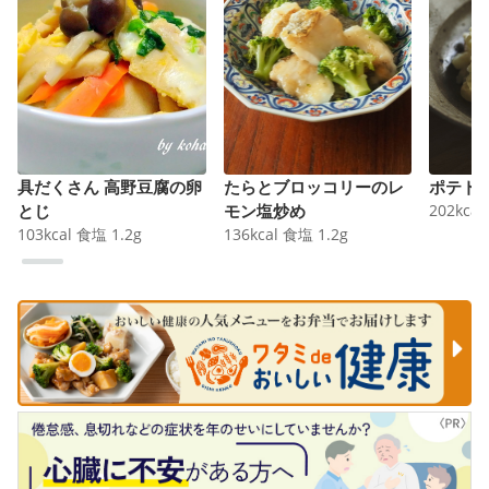
具だくさん 高野豆腐の卵
たらとブロッコリーのレ
ポテト
とじ
モン塩炒め
202
kcal
103
kcal
食塩
1.2
g
136
kcal
食塩
1.2
g