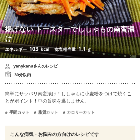
揚げない トースターでししゃもの南蛮漬
け
103
1.1
エネルギー
kcal
食塩相当量
g
yanykanaさんのレシピ
30分以内
簡単にサッパリ南蛮漬け！ししゃもに小麦粉をつけて焼くこ
とがポイント！中の旨味を逃しません。
手間カット
脂質カット
カロリーカット
こんな病気・お悩みの方向けのレシピです