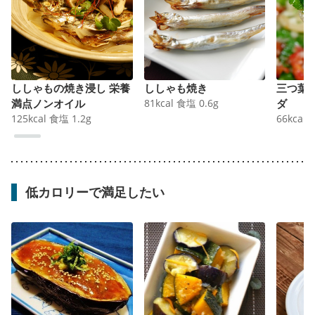
ししゃもの焼き浸し 栄養
ししゃも焼き
三つ葉
満点ノンオイル
81
kcal
食塩
0.6
g
ダ
125
kcal
食塩
1.2
g
66
kcal
低カロリーで満足したい