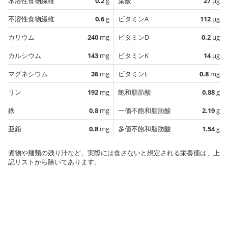
水溶性食物繊維
0.2
g
葉酸
27
µg
不溶性食物繊維
0.6
g
ビタミンA
112
µg
カリウム
240
mg
ビタミンD
0.2
µg
カルシウム
143
mg
ビタミンK
14
µg
マグネシウム
26
mg
ビタミンE
0.8
mg
リン
192
mg
飽和脂肪酸
0.88
g
鉄
0.8
mg
一価不飽和脂肪酸
2.19
g
亜鉛
0.8
mg
多価不飽和脂肪酸
1.54
g
煮物や麺類の残り汁など、実際には食さないと想定される栄養価は、上
記リストから除いてあります。