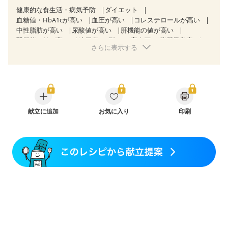
健康的な食生活・病気予防
ダイエット
血糖値・HbA1cが高い
血圧が高い
コレステロールが高い
中性脂肪が高い
尿酸値が高い
肝機能の値が高い
腎機能の値が高い
糖尿病（2型）
高血圧
脂質異常症
さらに表示する
高尿酸血症（痛風）
胃ポリープ
胆石症
慢性膵炎（移行期・寛解期）
過敏性腸症候群（IBS）
糖尿病性腎症（第３期）
CKD（ステージ１）
CKD（ステージ２）
乳がん（抗がん剤治療中）
乳がん（ホルモン療法中）
乳がん（放射線治療中）
乳がん治療を終えた方・経過観察中の方など
産後（ミルク）
献立に追加
骨折
骨粗しょう症
お気に入り
関節リウマチ
印刷
フレイル（年齢に合わせた体作り）
低栄養予防
貧血対策
ニキビ・肌荒れ
妊活中
更年期