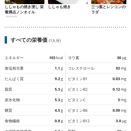
ししゃもの焼き浸し 栄
ししゃも焼き
三つ葉とレンコンのサ
養満点ノンオイル
ラダ
すべての栄養価
(1人分)
エネルギー
103
kcal
ヨウ素
30
µg
食塩相当量
1.1
g
コレステロール
92
mg
たんぱく質
9.2
g
ビタミンB1
0.03
mg
脂質
5.3
g
ビタミンB2
0.12
mg
炭水化物
5.3
g
ビタミンC
5
mg
糖質
4.5
g
ビタミンB6
0.09
mg
食物繊維
0.8
g
ビタミンB12
3.0
µg