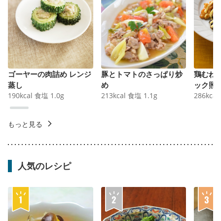
ゴーヤーの肉詰め レンジ
豚とトマトのさっぱり炒
鶏むね
蒸し
め
ック照
190
kcal
食塩
1.0
g
213
kcal
食塩
1.1
g
286
kcal
もっと見る
人気のレシピ