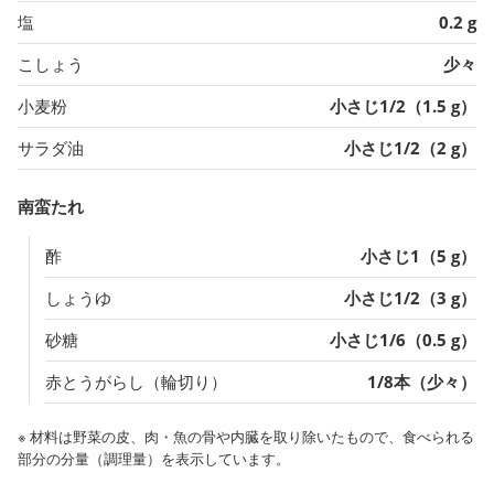
塩
0.2 g
こしょう
少々
小麦粉
小さじ1/2（1.5 g）
サラダ油
小さじ1/2（2 g）
南蛮たれ
酢
小さじ1（5 g）
しょうゆ
小さじ1/2（3 g）
砂糖
小さじ1/6（0.5 g）
赤とうがらし（輪切り）
1/8本（少々）
※ 材料は野菜の皮、肉・魚の骨や内臓を取り除いたもので、食べられる
部分の分量（調理量）を表示しています。