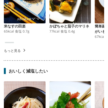
米なすの田楽
かぼちゃと茄子のマリネ
簡単副
65
kcal
食塩
0.7
g
77
kcal
食塩
0.4
g
がいも
67
kcal
もっと見る
おいしく減塩したい