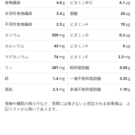
食物繊維
4.6
g
ビタミンB12
4.1
µg
水溶性食物繊維
2.4
g
葉酸
24
µg
不溶性食物繊維
2.3
g
ビタミンA
19
µg
カリウム
559
mg
ビタミンD
0.3
µg
カルシウム
43
mg
ビタミンK
9
µg
マグネシウム
74
mg
ビタミンE
2.3
mg
リン
287
mg
飽和脂肪酸
0.93
g
鉄
1.4
mg
一価不飽和脂肪酸
3.33
g
亜鉛
2.3
mg
多価不飽和脂肪酸
1.10
g
煮物や麺類の残り汁など、実際には食さないと想定される栄養価は、上
記リストから除いてあります。