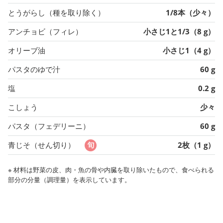
とうがらし（種を取り除く）
1/8本（少々）
アンチョビ（フィレ）
小さじ1と1/3（8 g）
オリーブ油
小さじ1（4 g）
パスタのゆで汁
60 g
塩
0.2 g
こしょう
少々
パスタ（フェデリーニ）
60 g
青じそ（せん切り）
2枚（1 g）
※ 材料は野菜の皮、肉・魚の骨や内臓を取り除いたもので、食べられる
部分の分量（調理量）を表示しています。