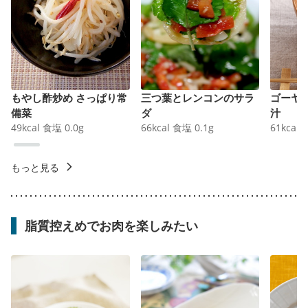
もやし酢炒め さっぱり常
三つ葉とレンコンのサラ
ゴーヤ
備菜
ダ
汁
49
kcal
食塩
0.0
g
66
kcal
食塩
0.1
g
61
kcal
もっと見る
脂質控えめでお肉を楽しみたい