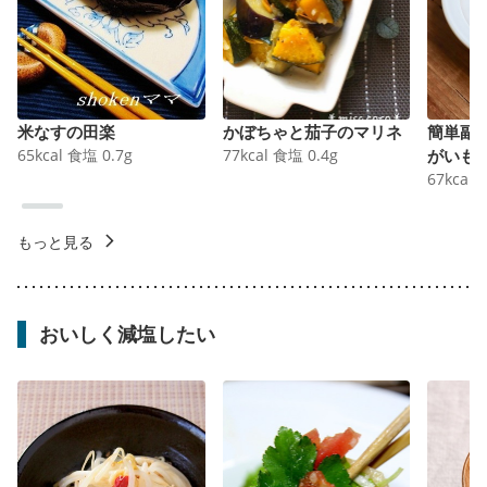
米なすの田楽
かぼちゃと茄子のマリネ
簡単副
65
kcal
食塩
0.7
g
77
kcal
食塩
0.4
g
がいも
67
kcal
もっと見る
おいしく減塩したい