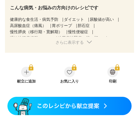
こんな病気・お悩みの方向けのレシピです
健康的な食生活・病気予防
ダイエット
尿酸値が高い
高尿酸血症（痛風）
胃ポリープ
胆石症
慢性膵炎（移行期・寛解期）
慢性便秘症
過敏性腸症候群（IBS）
糖尿病性腎症（第１期）
さらに表示する
糖尿病性腎症（第２期）
乳がん（抗がん剤治療中）
乳がん（ホルモン療法中）
乳がん（放射線治療中）
乳がん治療を終えた方・経過観察中の方など
産後（ミルク）
骨折
骨粗しょう症
関節リウマチ
フレイル（年齢に合わせた体作り）
貧血対策
ニキビ・肌荒れ
妊活中
更年期
献立に追加
お気に入り
印刷