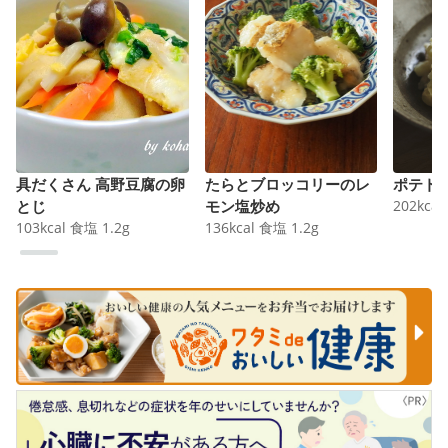
具だくさん 高野豆腐の卵
たらとブロッコリーのレ
ポテト
とじ
モン塩炒め
202
kcal
103
kcal
食塩
1.2
g
136
kcal
食塩
1.2
g