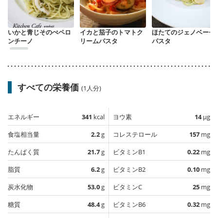
いかと青じそのぺペロ
イカと茄子のトマトク
ほたてのジェノベーゼ
ンチーノ
リームパスタ
パスタ
すべての栄養価
(1人分)
エネルギー
341
kcal
ヨウ素
14
µg
食塩相当量
2.2
g
コレステロール
157
mg
たんぱく質
21.7
g
ビタミンB1
0.22
mg
脂質
6.2
g
ビタミンB2
0.10
mg
炭水化物
53.0
g
ビタミンC
25
mg
糖質
48.4
g
ビタミンB6
0.32
mg