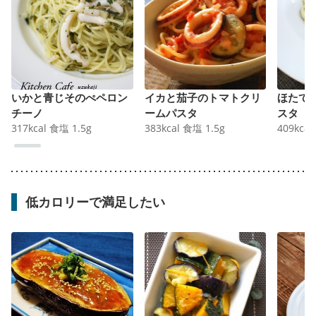
いかと青じそのぺペロン
イカと茄子のトマトクリ
ほたて
チーノ
ームパスタ
スタ
317
kcal
食塩
1.5
g
383
kcal
食塩
1.5
g
409
kcal
低カロリーで満足したい