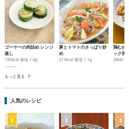
ゴーヤーの肉詰め レンジ
豚とトマトのさっぱり炒
鶏むね
蒸し
め
ック照
190
kcal
食塩
1.0
g
213
kcal
食塩
1.1
g
286
kcal
もっと見る
人気のレシピ