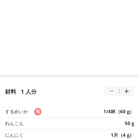
材料
1 人分
するめいか
1/4杯（60 g）
れんこん
50 g
にんにく
1片（4 g）