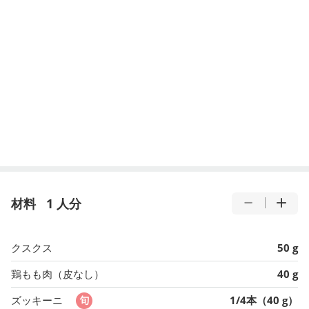
材料
1 人分
クスクス
50 g
鶏もも肉（皮なし）
40 g
ズッキーニ
1/4本（40 g）