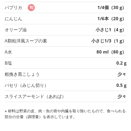
パプリカ
1/4個（30 g）
にんじん
1/6本（20 g）
オリーブ油
小さじ1（4 g）
A顆粒洋風スープの素
小さじ1/3（1 g）
A水
80 ml（80 g）
B塩
0.2 g
粗挽き黒こしょう
少々
パセリ（みじん切り）
0.5 g
スライスアーモンド（あれば）
少々
※ 材料は野菜の皮、肉・魚の骨や内臓を取り除いたもので、食べられる
部分の分量（調理量）を表示しています。