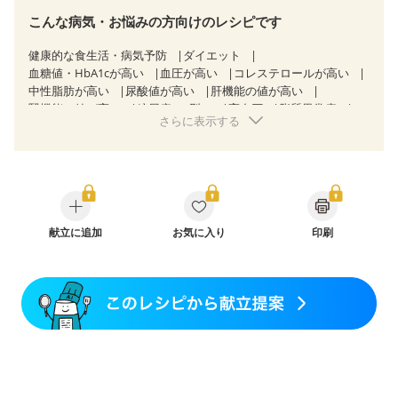
こんな病気・お悩みの方向けのレシピです
健康的な食生活・病気予防
ダイエット
血糖値・HbA1cが高い
血圧が高い
コレステロールが高い
中性脂肪が高い
尿酸値が高い
肝機能の値が高い
腎機能の値が高い
糖尿病（2型）
高血圧
脂質異常症
さらに表示する
高尿酸血症（痛風）
狭心症
心筋梗塞
心臓弁膜症
心不全
胃ポリープ
逆流性食道炎
胆石症
慢性膵炎（移行期・寛解期）
非アルコール性脂肪肝
慢性便秘症
過敏性腸症候群（IBS）
睡眠時無呼吸症候群
糖尿病性腎症（第１期）
糖尿病性腎症（第２期）
糖尿病性腎症（第３期）
CKD（ステージ１）
CKD（ステージ２）
献立に追加
CKD（ステージ３a）
お気に入り
印刷
CKD（ステージ３b）
透析
乳がん（抗がん剤治療中）
乳がん（ホルモン療法中）
乳がん（放射線治療中）
乳がん治療を終えた方・経過観察中の方など
産後（ミルク）
骨折
骨粗しょう症
関節リウマチ
乾癬
フレイル（年齢に合わせた体作り）
低栄養予防
貧血対策
ニキビ・肌荒れ
妊活中
更年期