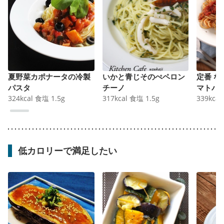
夏野菜カポナータの冷製
いかと青じそのぺペロン
定番 
パスタ
チーノ
マトパ
324
kcal
食塩
1.5
g
317
kcal
食塩
1.5
g
339
kcal
低カロリーで満足したい