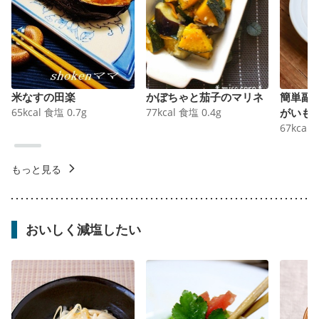
米なすの田楽
かぼちゃと茄子のマリネ
簡単副
65
kcal
食塩
0.7
g
77
kcal
食塩
0.4
g
がいも
67
kcal
もっと見る
おいしく減塩したい