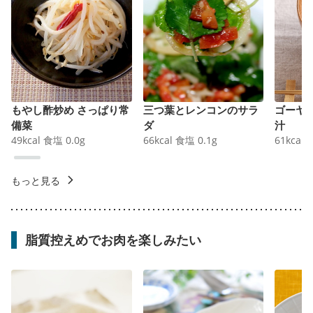
もやし酢炒め さっぱり常
三つ葉とレンコンのサラ
ゴーヤ
備菜
ダ
汁
49
kcal
食塩
0.0
g
66
kcal
食塩
0.1
g
61
kcal
もっと見る
脂質控えめでお肉を楽しみたい