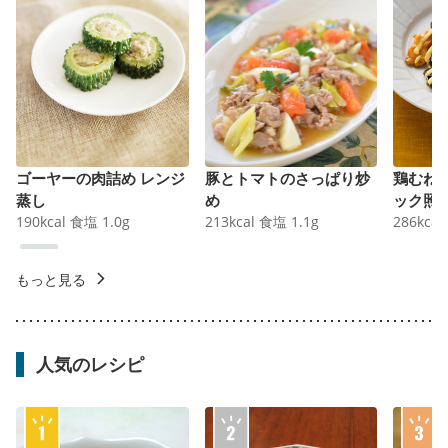
ゴーヤーの肉詰め レンジ
豚とトマトのさっぱり炒
鶏むね
蒸し
め
ック照
190
kcal
食塩
1.0
g
213
kcal
食塩
1.1
g
286
kcal
もっと見る
人気のレシピ