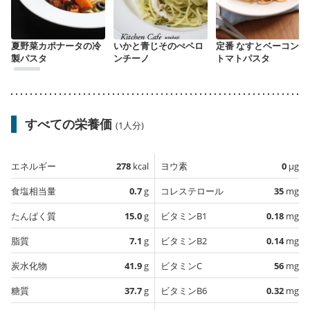
夏野菜カポナータの冷
いかと青じそのぺペロ
定番 なすとベーコンの
製パスタ
ンチーノ
トマトパスタ
すべての栄養価
(1人分)
エネルギー
278
kcal
ヨウ素
0
µg
食塩相当量
0.7
g
コレステロール
35
mg
たんぱく質
15.0
g
ビタミンB1
0.18
mg
脂質
7.1
g
ビタミンB2
0.14
mg
炭水化物
41.9
g
ビタミンC
56
mg
糖質
37.7
g
ビタミンB6
0.32
mg