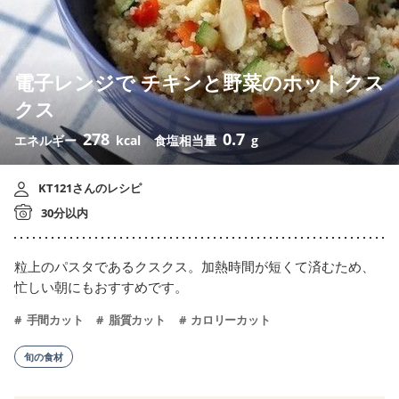
電子レンジで チキンと野菜のホットクス
クス
278
0.7
エネルギー
kcal
食塩相当量
g
KT121さんのレシピ
30分以内
粒上のパスタであるクスクス。加熱時間が短くて済むため、
忙しい朝にもおすすめです。
手間カット
脂質カット
カロリーカット
旬の食材