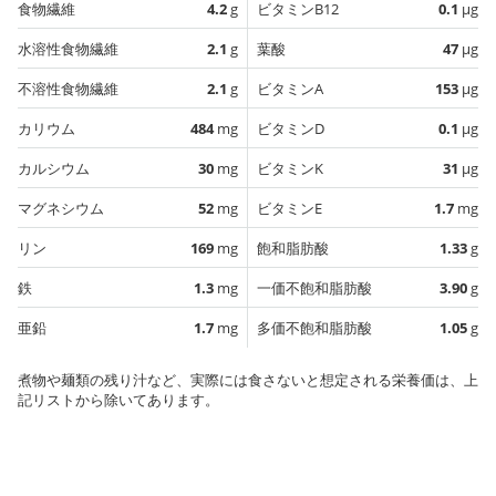
食物繊維
4.2
g
ビタミンB12
0.1
µg
水溶性食物繊維
2.1
g
葉酸
47
µg
不溶性食物繊維
2.1
g
ビタミンA
153
µg
カリウム
484
mg
ビタミンD
0.1
µg
カルシウム
30
mg
ビタミンK
31
µg
マグネシウム
52
mg
ビタミンE
1.7
mg
リン
169
mg
飽和脂肪酸
1.33
g
鉄
1.3
mg
一価不飽和脂肪酸
3.90
g
亜鉛
1.7
mg
多価不飽和脂肪酸
1.05
g
煮物や麺類の残り汁など、実際には食さないと想定される栄養価は、上
記リストから除いてあります。