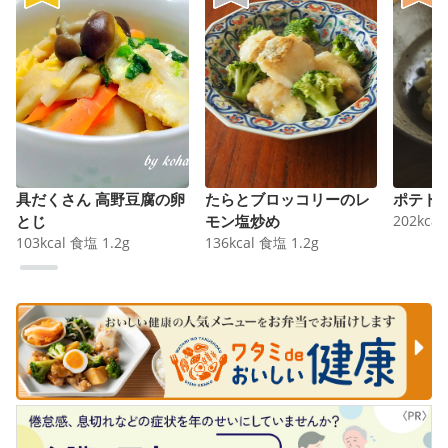
具だくさん 高野豆腐の卵
たらとブロッコリーのレ
ポテト
とじ
モン塩炒め
202
kcal
103
kcal
食塩
1.2
g
136
kcal
食塩
1.2
g