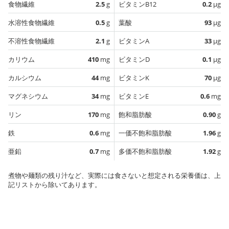
食物繊維
2.5
g
ビタミンB12
0.2
µg
水溶性食物繊維
0.5
g
葉酸
93
µg
不溶性食物繊維
2.1
g
ビタミンA
33
µg
カリウム
410
mg
ビタミンD
0.1
µg
カルシウム
44
mg
ビタミンK
70
µg
マグネシウム
34
mg
ビタミンE
0.6
mg
リン
170
mg
飽和脂肪酸
0.90
g
鉄
0.6
mg
一価不飽和脂肪酸
1.96
g
亜鉛
0.7
mg
多価不飽和脂肪酸
1.92
g
煮物や麺類の残り汁など、実際には食さないと想定される栄養価は、上
記リストから除いてあります。