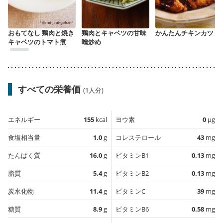
おもてなし 鶏肉と焼き
鶏肉とキャベツの甘味
かんたんチキンカツ
キャベツのトマト煮
噌炒め
すべての栄養価
(1人分)
エネルギー
155
kcal
ヨウ素
0
µg
食塩相当量
1.0
g
コレステロール
43
mg
たんぱく質
16.0
g
ビタミンB1
0.13
mg
脂質
5.4
g
ビタミンB2
0.13
mg
炭水化物
11.4
g
ビタミンC
39
mg
糖質
8.9
g
ビタミンB6
0.58
mg