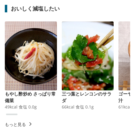
おいしく減塩したい
もやし酢炒め さっぱり常
三つ葉とレンコンのサラ
ゴーヤ
備菜
ダ
汁
49
kcal
食塩
0.0
g
66
kcal
食塩
0.1
g
61
kcal
もっと見る