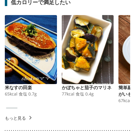
低カロリーで満足したい
米なすの田楽
かぼちゃと茄子のマリネ
簡単副
65
kcal
食塩
0.7
g
77
kcal
食塩
0.4
g
がいも
67
kcal
もっと見る