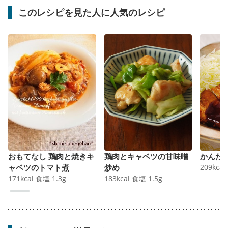
このレシピを見た人に人気のレシピ
おもてなし 鶏肉と焼きキ
鶏肉とキャベツの甘味噌
かんた
ャベツのトマト煮
炒め
209
kcal
171
kcal
食塩
1.3
g
183
kcal
食塩
1.5
g