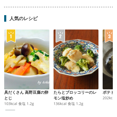
人気のレシピ
具だくさん 高野豆腐の卵
たらとブロッコリーのレ
ポテト
とじ
モン塩炒め
202
kcal
103
kcal
食塩
1.2
g
136
kcal
食塩
1.2
g