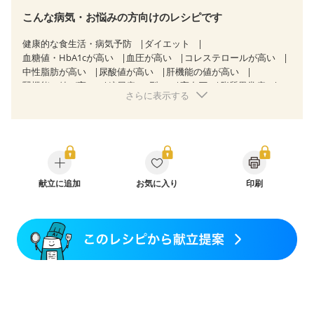
こんな病気・お悩みの方向けのレシピです
健康的な食生活・病気予防
ダイエット
血糖値・HbA1cが高い
血圧が高い
コレステロールが高い
中性脂肪が高い
尿酸値が高い
肝機能の値が高い
腎機能の値が高い
糖尿病（2型）
高血圧
脂質異常症
さらに表示する
高尿酸血症（痛風）
狭心症
心筋梗塞
心臓弁膜症
心不全
胃ポリープ
胆石症
慢性膵炎（移行期・寛解期）
非アルコール性脂肪肝
過敏性腸症候群（IBS）
睡眠時無呼吸症候群
糖尿病性腎症（第１期）
糖尿病性腎症（第２期）
糖尿病性腎症（第３期）
CKD（ステージ１）
CKD（ステージ２）
CKD（ステージ３a）
献立に追加
乳がん（抗がん剤治療中）
お気に入り
印刷
乳がん（ホルモン療法中）
乳がん（放射線治療中）
乳がん治療を終えた方・経過観察中の方など
産後（ミルク）
骨折
骨粗しょう症
関節リウマチ
乾癬
フレイル（年齢に合わせた体作り）
貧血対策
ニキビ・肌荒れ
妊活中
更年期