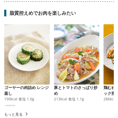
脂質控えめでお肉を楽しみたい
ゴーヤーの肉詰め レンジ
豚とトマトのさっぱり炒
鶏むね
蒸し
め
ック照
190
kcal
食塩
1.0
g
213
kcal
食塩
1.1
g
286
kcal
もっと見る