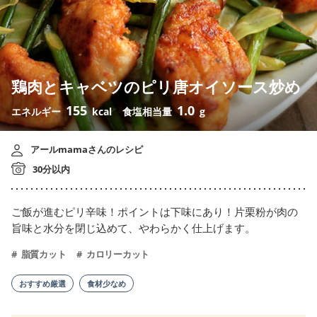
鶏肉とキャベツのピリ唐オイソース炒め
155
1.0
エネルギー
kcal
食塩相当量
g
アールmamaさんのレシピ
30分以内
ご飯が進むピリ辛味！ポイントは下味にあり！片栗粉が肉の
旨味と水分を閉じ込めて、やわらかく仕上げます。
脂質カット
カロリーカット
おすすめ厳選
食材少なめ