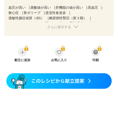
血圧が高い
尿酸値が高い
肝機能の値が高い
高血圧
狭心症
胃ポリープ
逆流性食道炎
過敏性腸症候群（IBS）
糖尿病性腎症（第３期）
CKD（ステージ３b）
乳がん（抗がん剤治療中）
さらに表示する
乳がん（ホルモン療法中）
乳がん（放射線治療中）
乳がん治療を終えた方・経過観察中の方など
胃がん（抗がん剤治療中）
胃がん治療を終えた方・経過観察中の方
大腸がん治療を終えた方・経過観察中の方
大腸がん（抗がん剤治療中）
大腸がん（放射線治療中）
飲み込みにくい
献立に追加
食欲がない
お気に入り
消化不良
妊娠中(初期)
印刷
妊婦健診・体重増加が気になる（初期）
妊婦健診・血圧が気になる（初期）
妊婦健診・血糖値が気になる（初期）
妊娠高血圧(中期)
妊娠糖尿病(初期)
産後（母乳）
産後（混合栄養）
産後（ミルク）
骨折
骨粗しょう症
関節リウマチ
フレイル（年齢に合わせた体作り）
低栄養予防
貧血対策
ニキビ・肌荒れ
妊活中
更年期