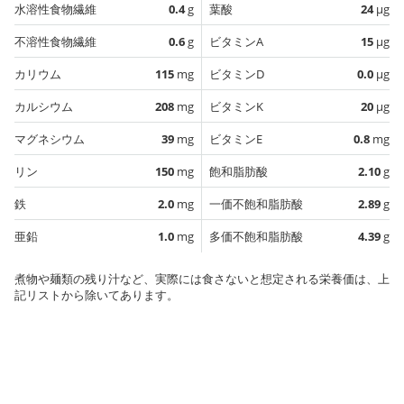
水溶性食物繊維
0.4
g
葉酸
24
µg
不溶性食物繊維
0.6
g
ビタミンA
15
µg
カリウム
115
mg
ビタミンD
0.0
µg
カルシウム
208
mg
ビタミンK
20
µg
マグネシウム
39
mg
ビタミンE
0.8
mg
リン
150
mg
飽和脂肪酸
2.10
g
鉄
2.0
mg
一価不飽和脂肪酸
2.89
g
亜鉛
1.0
mg
多価不飽和脂肪酸
4.39
g
煮物や麺類の残り汁など、実際には食さないと想定される栄養価は、上
記リストから除いてあります。