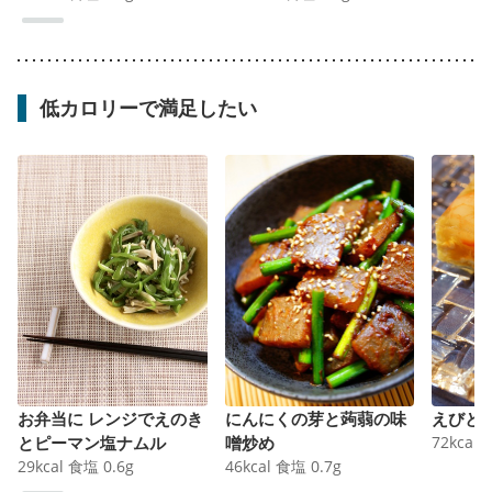
低カロリーで満足したい
お弁当に レンジでえのき
にんにくの芽と蒟蒻の味
えびと
とピーマン塩ナムル
噌炒め
72
kcal
29
kcal
食塩
0.6
g
46
kcal
食塩
0.7
g