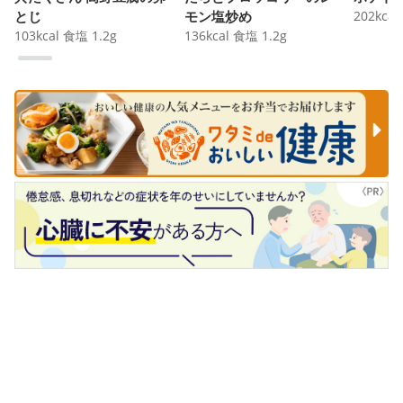
とじ
モン塩炒め
202
kcal
103
kcal
食塩
1.2
g
136
kcal
食塩
1.2
g