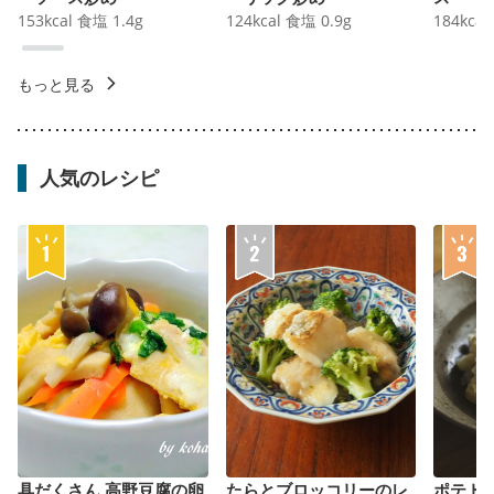
153
kcal
食塩
1.4
g
124
kcal
食塩
0.9
g
184
kcal
もっと見る
人気のレシピ
具だくさん 高野豆腐の卵
たらとブロッコリーのレ
ポテト