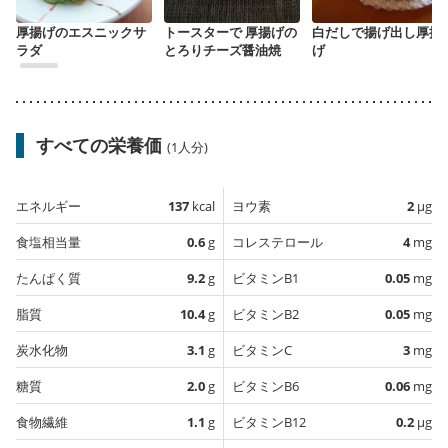
厚揚げのエスニックサ
トースターで 厚揚げの
白だしで揚げ出し厚揚
ラダ
とろりチーズ醤油焼
げ
すべての栄養価
(1人分)
エネルギー
137
kcal
ヨウ素
2
µg
食塩相当量
0.6
g
コレステロール
4
mg
たんぱく質
9.2
g
ビタミンB1
0.05
mg
脂質
10.4
g
ビタミンB2
0.05
mg
炭水化物
3.1
g
ビタミンC
3
mg
糖質
2.0
g
ビタミンB6
0.06
mg
食物繊維
1.1
g
ビタミンB12
0.2
µg