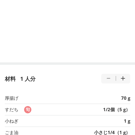
材料
1 人分
厚揚げ
70 g
すだち
1/2個（5 g）
小ねぎ
1 g
ごま油
小さじ1/4（1 g）