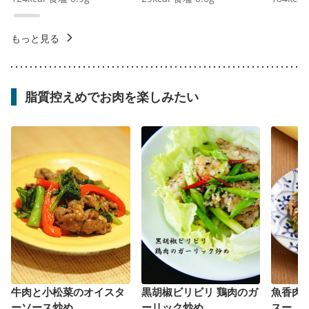
もっと見る
脂質控えめでお肉を楽しみたい
牛肉と小松菜のオイスタ
黒胡椒ビリビリ 鶏肉のガ
魚香肉
ーソース炒め
ーリック炒め
スー