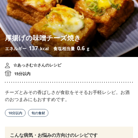
厚揚げの味噌チーズ焼き
137
0.6
エネルギー
kcal
食塩相当量
g
☆あっさむ☆さんのレシピ
15分以内
チーズとみその香ばしさが食欲をそそるお手軽レシピ。お酒
のおつまみにもおすすめです。
10分以内
旬の食材
こんな病気・お悩みの方向けのレシピです