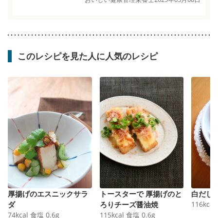
このレシピを見た人に人気のレシピ
厚揚げのエスニックサラ
トースターで 厚揚げのと
白だし
ダ
ろりチーズ醤油焼
116
kcal
74
kcal
食塩
0.6
g
115
kcal
食塩
0.6
g