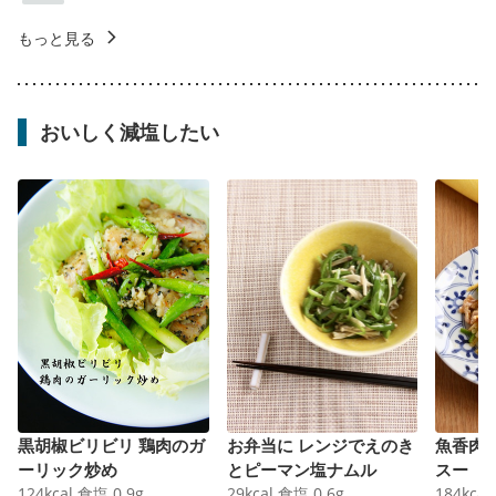
もっと見る
おいしく減塩したい
黒胡椒ビリビリ 鶏肉のガ
お弁当に レンジでえのき
魚香肉
ーリック炒め
とピーマン塩ナムル
スー
124
kcal
食塩
0.9
g
29
kcal
食塩
0.6
g
184
kcal