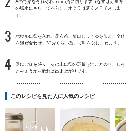
2
Aの野菜をそれぞれ５mm角に切ります（なすは分量外
の塩水にさらしてから）。オクラは薄くスライスしま
す。
3
ボウルに②を入れ、昆布茶、薄口しょうゆを加え、全体
を混ぜ合わせ、30分くらい置いて味をなじませます。
4
器にご飯を盛り、その上に③の野菜を汁ごとのせ、しそ
とみょうがを飾れば出来上がりです。
このレシピを見た人に人気のレシピ