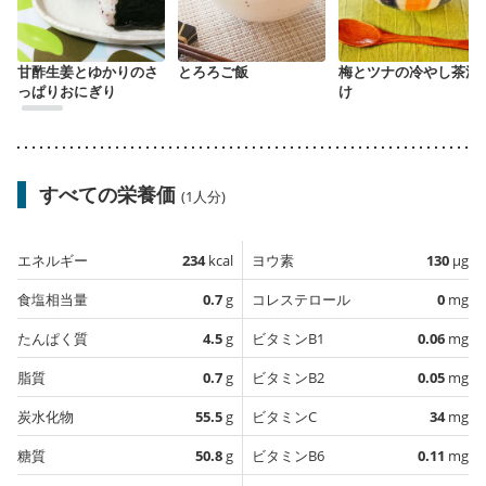
甘酢生姜とゆかりのさ
とろろご飯
梅とツナの冷やし茶漬
っぱりおにぎり
け
すべての栄養価
(1人分)
エネルギー
234
kcal
ヨウ素
130
µg
食塩相当量
0.7
g
コレステロール
0
mg
たんぱく質
4.5
g
ビタミンB1
0.06
mg
脂質
0.7
g
ビタミンB2
0.05
mg
炭水化物
55.5
g
ビタミンC
34
mg
糖質
50.8
g
ビタミンB6
0.11
mg