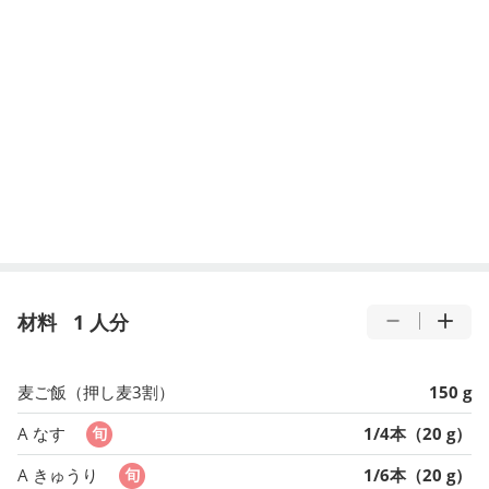
材料
1 人分
麦ご飯（押し麦3割）
150 g
A なす
1/4本（20 g）
A きゅうり
1/6本（20 g）