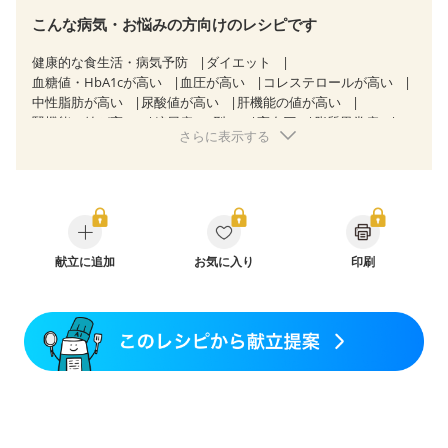
こんな病気・お悩みの方向けのレシピです
健康的な食生活・病気予防
ダイエット
血糖値・HbA1cが高い
血圧が高い
コレステロールが高い
中性脂肪が高い
尿酸値が高い
肝機能の値が高い
腎機能の値が高い
糖尿病（2型）
高血圧
脂質異常症
さらに表示する
高尿酸血症（痛風）
狭心症
心筋梗塞
心臓弁膜症
心不全
胃ポリープ
胆石症
慢性膵炎（移行期・寛解期）
非アルコール性脂肪肝
痔
過敏性腸症候群（IBS）
睡眠時無呼吸症候群
糖尿病性腎症（第１期）
糖尿病性腎症（第２期）
糖尿病性腎症（第３期）
CKD（ステージ１）
CKD（ステージ２）
CKD（ステージ３a）
献立に追加
乳がん（抗がん剤治療中）
お気に入り
印刷
乳がん（ホルモン療法中）
乳がん（放射線治療中）
乳がん治療を終えた方・経過観察中の方など
食欲がない
妊娠中(初期)
妊婦健診・体重増加が気になる（初期）
妊婦健診・血圧が気になる（初期）
妊婦健診・血糖値が気になる（初期）
妊娠高血圧(中期)
妊娠糖尿病(初期)
産後（母乳）
産後（混合栄養）
骨折
骨粗しょう症
関節リウマチ
乾癬
貧血対策
ニキビ・肌荒れ
妊活中
更年期