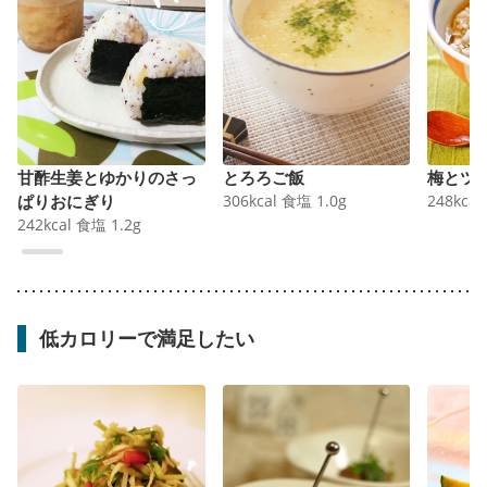
甘酢生姜とゆかりのさっ
とろろご飯
梅とツ
ぱりおにぎり
306
kcal
食塩
1.0
g
248
kcal
242
kcal
食塩
1.2
g
低カロリーで満足したい