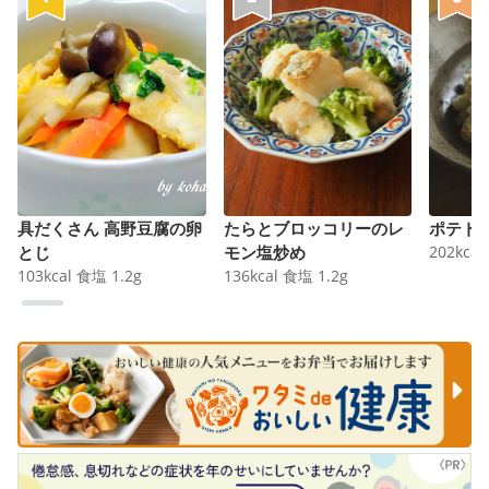
具だくさん 高野豆腐の卵
たらとブロッコリーのレ
ポテト
とじ
モン塩炒め
202
kcal
103
kcal
食塩
1.2
g
136
kcal
食塩
1.2
g