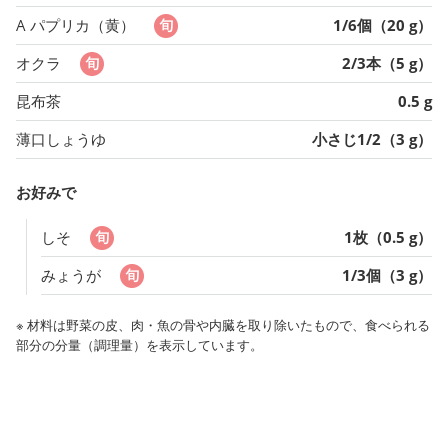
A パプリカ（黄）
1/6個（20 g）
オクラ
2/3本（5 g）
昆布茶
0.5 g
薄口しょうゆ
小さじ1/2（3 g）
お好みで
しそ
1枚（0.5 g）
みょうが
1/3個（3 g）
※ 材料は野菜の皮、肉・魚の骨や内臓を取り除いたもので、食べられる
部分の分量（調理量）を表示しています。