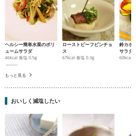
ヘルシー簡単水菜のボリ
ローストビーフピンチョ
鈴カボ
ュームサラダ
ス
サラダ
46
kcal
食塩
0.5
g
67
kcal
食塩
0.3
g
60
kcal
もっと見る
おいしく減塩したい