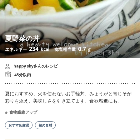
夏野菜の丼
234
0.7
エネルギー
kcal
食塩相当量
g
happy skyさんのレシピ
45分以内
夏におすすめ、火を使わないお手軽丼。みょうがと青じそが
彩りを添え、美味しさを引き立てます。食欲増進にも。
食物繊維アップ
おすすめ厳選
旬の食材