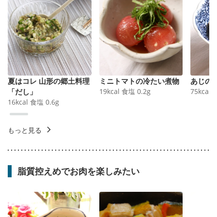
夏はコレ 山形の郷土料理
ミニトマトの冷たい煮物
あじの
「だし」
19
kcal
食塩
0.2
g
75
kcal
16
kcal
食塩
0.6
g
もっと見る
脂質控えめでお肉を楽しみたい