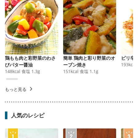
鶏もも肉と彩野菜のわさ
簡単 鶏肉と彩り野菜のオ
ピリ辛
びバター醤油
ーブン焼き
193
kcal
148
kcal
食塩
1.3
g
151
kcal
食塩
1.1
g
もっと見る
人気のレシピ