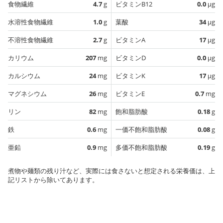
食物繊維
4.7
g
ビタミンB12
0.0
µg
水溶性食物繊維
1.0
g
葉酸
34
µg
不溶性食物繊維
2.7
g
ビタミンA
17
µg
カリウム
207
mg
ビタミンD
0.0
µg
カルシウム
24
mg
ビタミンK
17
µg
マグネシウム
26
mg
ビタミンE
0.7
mg
リン
82
mg
飽和脂肪酸
0.18
g
鉄
0.6
mg
一価不飽和脂肪酸
0.08
g
亜鉛
0.9
mg
多価不飽和脂肪酸
0.19
g
煮物や麺類の残り汁など、実際には食さないと想定される栄養価は、上
記リストから除いてあります。