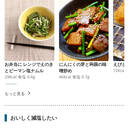
お弁当に レンジでえのき
にんにくの芽と蒟蒻の味
えびと
とピーマン塩ナムル
噌炒め
72
kcal
29
kcal
食塩
0.6
g
46
kcal
食塩
0.7
g
もっと見る
おいしく減塩したい