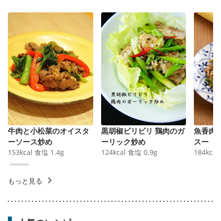
牛肉と小松菜のオイスタ
黒胡椒ビリビリ 鶏肉のガ
魚香肉
ーソース炒め
ーリック炒め
スー
153
kcal
食塩
1.4
g
124
kcal
食塩
0.9
g
184
kcal
もっと見る