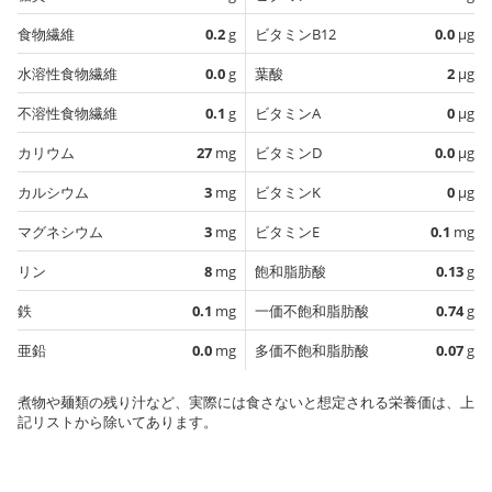
食物繊維
0.2
g
ビタミンB12
0.0
µg
水溶性食物繊維
0.0
g
葉酸
2
µg
不溶性食物繊維
0.1
g
ビタミンA
0
µg
カリウム
27
mg
ビタミンD
0.0
µg
カルシウム
3
mg
ビタミンK
0
µg
マグネシウム
3
mg
ビタミンE
0.1
mg
リン
8
mg
飽和脂肪酸
0.13
g
鉄
0.1
mg
一価不飽和脂肪酸
0.74
g
亜鉛
0.0
mg
多価不飽和脂肪酸
0.07
g
煮物や麺類の残り汁など、実際には食さないと想定される栄養価は、上
記リストから除いてあります。