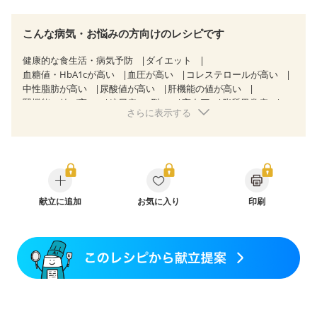
こんな病気・お悩みの方向けのレシピです
健康的な食生活・病気予防
ダイエット
血糖値・HbA1cが高い
血圧が高い
コレステロールが高い
中性脂肪が高い
尿酸値が高い
肝機能の値が高い
腎機能の値が高い
糖尿病（2型）
高血圧
脂質異常症
さらに表示する
高尿酸血症（痛風）
狭心症
心筋梗塞
心臓弁膜症
心不全
胃炎
胃ポリープ
逆流性食道炎
胆石症
慢性膵炎（移行期・寛解期）
非アルコール性脂肪肝
痔
過敏性腸症候群（IBS）
睡眠時無呼吸症候群
糖尿病性腎症（第１期）
糖尿病性腎症（第２期）
糖尿病性腎症（第３期）
CKD（ステージ１）
CKD（ステージ２）
献立に追加
CKD（ステージ３a）
お気に入り
印刷
乳がん（抗がん剤治療中）
乳がん（ホルモン療法中）
乳がん（放射線治療中）
乳がん治療を終えた方・経過観察中の方など
妊娠中(初期)
妊婦健診・体重増加が気になる（初期）
妊婦健診・血圧が気になる（初期）
妊婦健診・血糖値が気になる（初期）
妊娠高血圧(中期)
妊娠糖尿病(初期)
産後（母乳）
産後（混合栄養）
産後（ミルク）
骨折
骨粗しょう症
関節リウマチ