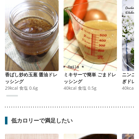
香ばし炒め玉葱 醤油ドレ
ミキサーで簡単 ごまドレ
ニンニ
ッシング
ッシング
ぎドレ
29
kcal
食塩
0.6
g
40
kcal
食塩
0.5
g
40
kcal
低カロリーで満足したい