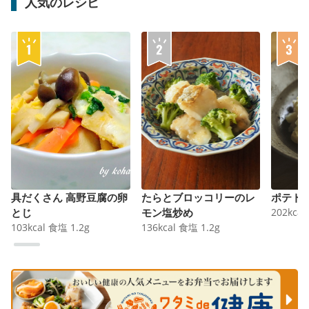
人気のレシピ
具だくさん 高野豆腐の卵
たらとブロッコリーのレ
ポテト
とじ
モン塩炒め
202
kcal
103
kcal
食塩
1.2
g
136
kcal
食塩
1.2
g