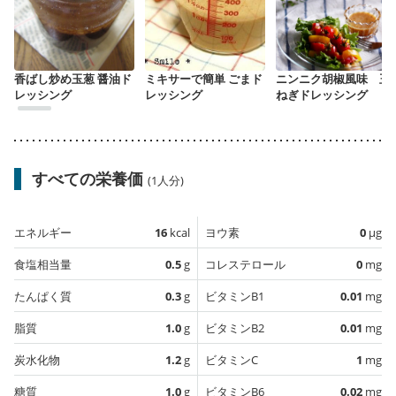
香ばし炒め玉葱 醤油ド
ミキサーで簡単 ごまド
ニンニク胡椒風味 玉
レッシング
レッシング
ねぎドレッシング
すべての栄養価
(1人分)
エネルギー
16
kcal
ヨウ素
0
µg
食塩相当量
0.5
g
コレステロール
0
mg
たんぱく質
0.3
g
ビタミンB1
0.01
mg
脂質
1.0
g
ビタミンB2
0.01
mg
炭水化物
1.2
g
ビタミンC
1
mg
糖質
1.0
g
ビタミンB6
0.02
mg