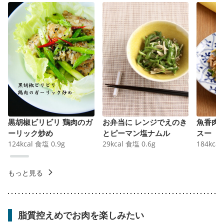
黒胡椒ビリビリ 鶏肉のガ
お弁当に レンジでえのき
魚香肉
ーリック炒め
とピーマン塩ナムル
スー
124
kcal
食塩
0.9
g
29
kcal
食塩
0.6
g
184
kcal
もっと見る
脂質控えめでお肉を楽しみたい