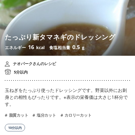
たっぷり新タマネギのドレッシング
16
0.5
エネルギー
kcal
食塩相当量
g
ナオパークさんのレシピ
5分以内
玉ねぎをたっぷり使ったドレッシングです。野菜以外にお刺
身との相性もぴったりです。※表示の栄養価は大さじ1杯分で
す。
脂質カット
塩分カット
カロリーカット
10分以内