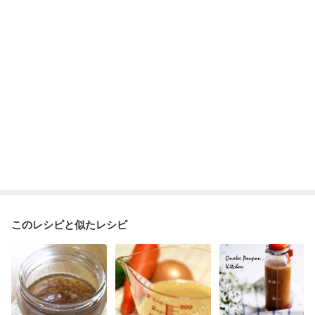
乾癬
フレイル（年齢に合わせた体作り）
低栄養予防
貧血対策
ニキビ・肌荒れ
更年期
このレシピと似たレシピ