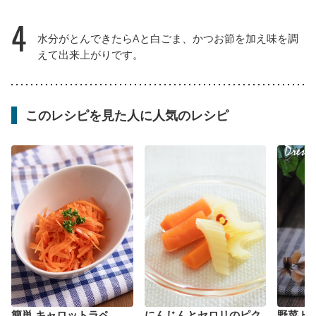
4
水分がとんできたらAと白ごま、かつお節を加え味を調
えて出来上がりです。
このレシピを見た人に人気のレシピ
簡単 キャロットラペ
にんじんとセロリのピク
野菜ド