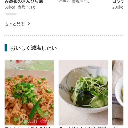
み昆布のきんぴら風
25
kcal
食塩
0.9
g
ヨソテ
69
kcal
食塩
1.1
g
200
kcal
もっと見る
おいしく減塩したい