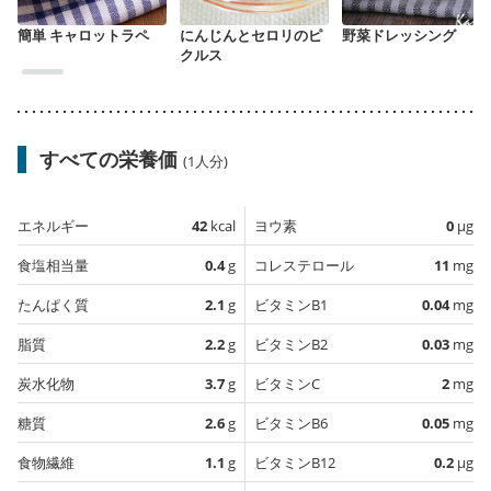
簡単 キャロットラペ
にんじんとセロリのピ
野菜ドレッシング
クルス
すべての栄養価
(1人分)
エネルギー
42
kcal
ヨウ素
0
µg
食塩相当量
0.4
g
コレステロール
11
mg
たんぱく質
2.1
g
ビタミンB1
0.04
mg
脂質
2.2
g
ビタミンB2
0.03
mg
炭水化物
3.7
g
ビタミンC
2
mg
糖質
2.6
g
ビタミンB6
0.05
mg
食物繊維
1.1
g
ビタミンB12
0.2
µg