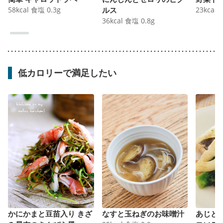
58
kcal
食塩
0.3
g
ルス
23
kcal
36
kcal
食塩
0.8
g
低カロリーで満足したい
かにかまと豆苗入り きざ
なすと玉ねぎのお味噌汁
あじと