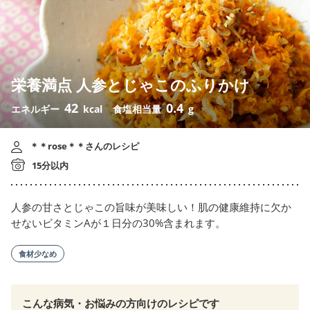
栄養満点 人参とじゃこのふりかけ
42
0.4
エネルギー
kcal
食塩相当量
g
＊＊rose＊＊さんのレシピ
15分以内
人参の甘さとじゃこの旨味が美味しい！肌の健康維持に欠か
せないビタミンAが１日分の30%含まれます。
食材少なめ
こんな病気・お悩みの方向けのレシピです