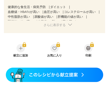
健康的な食生活・病気予防
ダイエット
血糖値・HbA1cが高い
血圧が高い
コレステロールが高い
中性脂肪が高い
尿酸値が高い
肝機能の値が高い
腎機能の値が高い
糖尿病（2型）
高血圧
さらに表示する
高尿酸血症（痛風）
逆流性食道炎
慢性膵炎（移行期・寛解期）
痔
過敏性腸症候群（IBS）
糖尿病性腎症（第３期）
CKD（ステージ１）
CKD（ステージ２）
CKD（ステージ３a）
CKD（ステージ３b）
透析
乳がん（抗がん剤治療中）
乳がん（ホルモン療法中）
乳がん（放射線治療中）
乳がん治療を終えた方・経過観察中の方など
献立に追加
お気に入り
印刷
味の感じ方が変わった
妊娠中(初期)
妊婦健診・体重増加が気になる（初期）
妊婦健診・血圧が気になる（初期）
妊婦健診・血糖値が気になる（初期）
妊娠高血圧(中期)
妊娠糖尿病(初期)
産後（母乳）
産後（混合栄養）
産後（ミルク）
骨折
骨粗しょう症
関節リウマチ
乾癬
フレイル（年齢に合わせた体作り）
低栄養予防
貧血対策
ニキビ・肌荒れ
妊活中
更年期