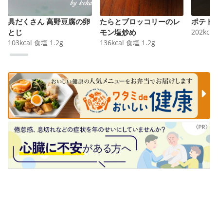
具だくさん 高野豆腐の卵
たらとブロッコリーのレ
ポテト
とじ
モン塩炒め
202
kcal
103
kcal
食塩
1.2
g
136
kcal
食塩
1.2
g