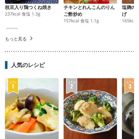
枝豆入り鶏つくね焼き
チキンとれんこんのりん
塩麹の
237
kcal
食塩
1.3
g
ご酢炒め
げ
157
kcal
食塩
1.1
g
165
kcal
もっと見る
人気のレシピ