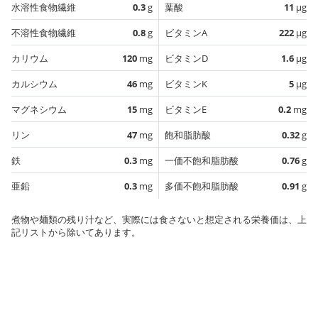
水溶性食物繊維
0.3
g
葉酸
11
µg
不溶性食物繊維
0.8
g
ビタミンA
222
µg
カリウム
120
mg
ビタミンD
1.6
µg
カルシウム
46
mg
ビタミンK
5
µg
マグネシウム
15
mg
ビタミンE
0.2
mg
リン
47
mg
飽和脂肪酸
0.32
g
鉄
0.3
mg
一価不飽和脂肪酸
0.76
g
亜鉛
0.3
mg
多価不飽和脂肪酸
0.91
g
煮物や麺類の残り汁など、実際には食さないと想定される栄養価は、上
記リストから除いてあります。