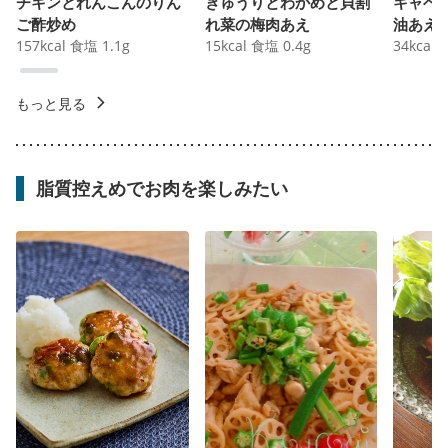
チキンとれんこんのりん
きゅうりとわかめと貝割
キャベ
ご酢炒め
れ菜の梅肉あえ
油あえ
157
kcal
食塩
1.1
g
15
kcal
食塩
0.4
g
34
kcal
もっと見る
脂質控えめでお肉を楽しみたい