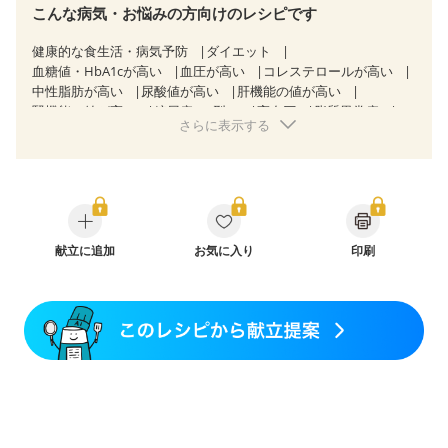
こんな病気・お悩みの方向けのレシピです
健康的な食生活・病気予防
ダイエット
血糖値・HbA1cが高い
血圧が高い
コレステロールが高い
中性脂肪が高い
尿酸値が高い
肝機能の値が高い
腎機能の値が高い
糖尿病（2型）
高血圧
脂質異常症
さらに表示する
高尿酸血症（痛風）
狭心症
心筋梗塞
心臓弁膜症
心不全
胃ポリープ
逆流性食道炎
胆石症
慢性膵炎（移行期・寛解期）
非アルコール性脂肪肝
痔
クローン病（寛解期）
過敏性腸症候群（IBS）
睡眠時無呼吸症候群
糖尿病性腎症（第１期）
糖尿病性腎症（第２期）
糖尿病性腎症（第３期）
CKD（ステージ１）
献立に追加
CKD（ステージ２）
お気に入り
印刷
CKD（ステージ３a）
CKD（ステージ３b）
乳がん（抗がん剤治療中）
乳がん（ホルモン療法中）
乳がん（放射線治療中）
乳がん治療を終えた方・経過観察中の方など
胃がん（抗がん剤治療中）
胃がん治療を終えた方・経過観察中の方
大腸がん治療を終えた方・経過観察中の方
大腸がん（抗がん剤治療中）
大腸がん（放射線治療中）
飲み込みにくい
味の感じ方が変わった
食欲がない