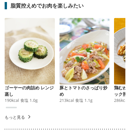
脂質控えめでお肉を楽しみたい
ゴーヤーの肉詰め レンジ
豚とトマトのさっぱり炒
鶏むね
蒸し
め
ック照
190
kcal
食塩
1.0
g
213
kcal
食塩
1.1
g
286
kcal
もっと見る