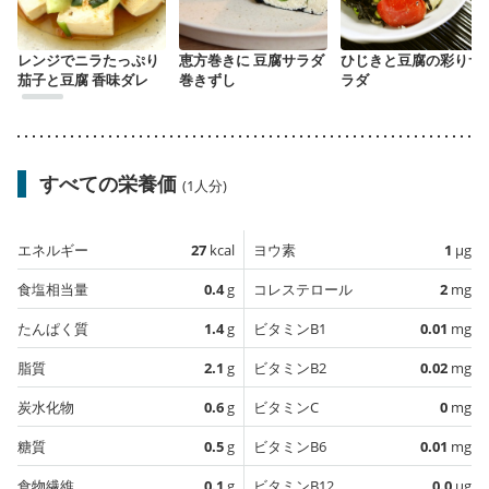
レンジでニラたっぷり
恵方巻きに 豆腐サラダ
ひじきと豆腐の彩りサ
茄子と豆腐 香味ダレ
巻きずし
ラダ
すべての栄養価
(1人分)
エネルギー
27
kcal
ヨウ素
1
µg
食塩相当量
0.4
g
コレステロール
2
mg
たんぱく質
1.4
g
ビタミンB1
0.01
mg
脂質
2.1
g
ビタミンB2
0.02
mg
炭水化物
0.6
g
ビタミンC
0
mg
糖質
0.5
g
ビタミンB6
0.01
mg
食物繊維
0.1
g
ビタミンB12
0.0
µg