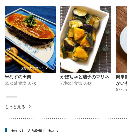
米なすの田楽
かぼちゃと茄子のマリネ
簡単副
65
kcal
食塩
0.7
g
77
kcal
食塩
0.4
g
がいも
67
kcal
もっと見る
おいしく減塩したい