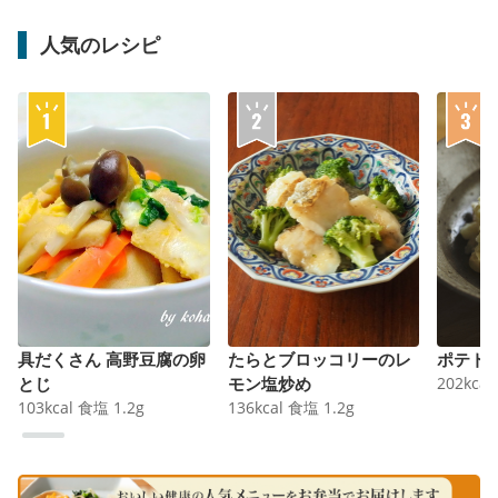
人気のレシピ
具だくさん 高野豆腐の卵
たらとブロッコリーのレ
ポテト
とじ
モン塩炒め
202
kcal
103
kcal
食塩
1.2
g
136
kcal
食塩
1.2
g