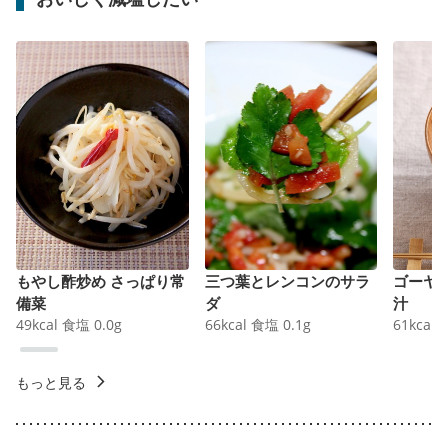
もやし酢炒め さっぱり常
三つ葉とレンコンのサラ
ゴーヤ
備菜
ダ
汁
49
kcal
食塩
0.0
g
66
kcal
食塩
0.1
g
61
kcal
もっと見る