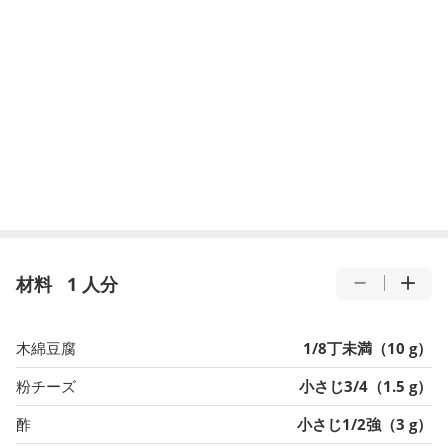
材料
1 人分
木綿豆腐
1/8丁未満（10 g）
粉チーズ
小さじ3/4（1.5 g）
酢
小さじ1/2強（3 g）