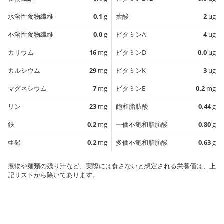
水溶性食物繊維
0.1
g
葉酸
2
µg
不溶性食物繊維
0.0
g
ビタミンA
4
µg
カリウム
16
mg
ビタミンD
0.0
µg
カルシウム
29
mg
ビタミンK
3
µg
マグネシウム
7
mg
ビタミンE
0.2
mg
リン
23
mg
飽和脂肪酸
0.44
g
鉄
0.2
mg
一価不飽和脂肪酸
0.80
g
亜鉛
0.2
mg
多価不飽和脂肪酸
0.63
g
煮物や麺類の残り汁など、実際には食さないと想定される栄養価は、上
記リストから除いてあります。