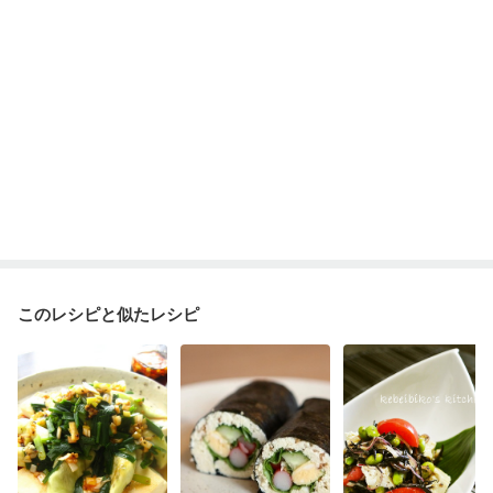
産後（母乳）
産後（混合栄養）
産後（ミルク）
骨折
骨粗しょう症
関節リウマチ
乾癬
フレイル（年齢に合わせた体作り）
低栄養予防
貧血対策
ニキビ・肌荒れ
妊活中
更年期
このレシピと似たレシピ