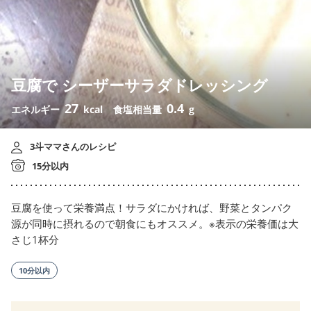
豆腐で シーザーサラダドレッシング
27
0.4
エネルギー
kcal
食塩相当量
g
3斗ママさんのレシピ
15分以内
豆腐を使って栄養満点！サラダにかければ、野菜とタンパク
源が同時に摂れるので朝食にもオススメ。※表示の栄養価は大
さじ1杯分
10分以内