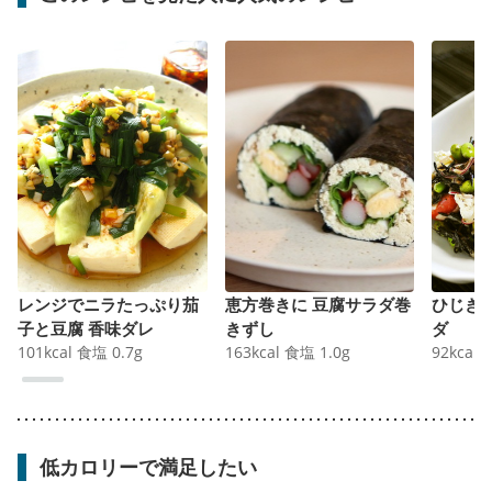
レンジでニラたっぷり茄
恵方巻きに 豆腐サラダ巻
ひじき
子と豆腐 香味ダレ
きずし
ダ
101
kcal
食塩
0.7
g
163
kcal
食塩
1.0
g
92
kcal
低カロリーで満足したい