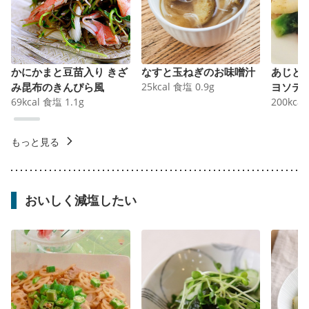
かにかまと豆苗入り きざ
なすと玉ねぎのお味噌汁
あじと
み昆布のきんぴら風
25
kcal
食塩
0.9
g
ヨソテ
69
kcal
食塩
1.1
g
200
kcal
もっと見る
おいしく減塩したい