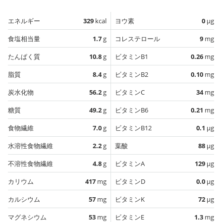
エネルギー
329
kcal
ヨウ素
0
µg
食塩相当量
1.7
g
コレステロール
9
mg
たんぱく質
10.8
g
ビタミンB1
0.26
mg
脂質
8.4
g
ビタミンB2
0.10
mg
炭水化物
56.2
g
ビタミンC
34
mg
糖質
49.2
g
ビタミンB6
0.21
mg
食物繊維
7.0
g
ビタミンB12
0.1
µg
水溶性食物繊維
2.2
g
葉酸
88
µg
不溶性食物繊維
4.8
g
ビタミンA
129
µg
カリウム
417
mg
ビタミンD
0.0
µg
カルシウム
57
mg
ビタミンK
72
µg
マグネシウム
53
mg
ビタミンE
1.3
mg