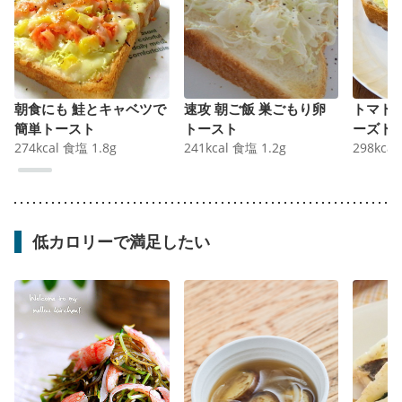
朝食にも 鮭とキャベツで
速攻 朝ご飯 巣ごもり卵
トマト
簡単トースト
トースト
ーズト
274
kcal
食塩
1.8
g
241
kcal
食塩
1.2
g
298
kcal
低カロリーで満足したい