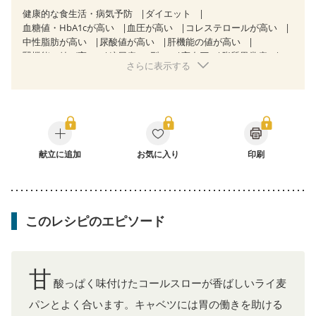
健康的な食生活・病気予防
ダイエット
血糖値・HbA1cが高い
血圧が高い
コレステロールが高い
中性脂肪が高い
尿酸値が高い
肝機能の値が高い
腎機能の値が高い
糖尿病（2型）
高血圧
脂質異常症
さらに表示する
高尿酸血症（痛風）
狭心症
心筋梗塞
心臓弁膜症
心不全
胃ポリープ
胆石症
慢性膵炎（移行期・寛解期）
非アルコール性脂肪肝
慢性便秘症
過敏性腸症候群（IBS）
睡眠時無呼吸症候群
糖尿病性腎症（第１期）
糖尿病性腎症（第２期）
糖尿病性腎症（第３期）
CKD（ステージ１）
CKD（ステージ２）
献立に追加
CKD（ステージ３a）
お気に入り
印刷
乳がん（抗がん剤治療中）
乳がん（ホルモン療法中）
乳がん（放射線治療中）
乳がん治療を終えた方・経過観察中の方など
味の感じ方が変わった
食欲がない
産後（ミルク）
このレシピのエピソード
関節リウマチ
乾癬
低栄養予防
貧血対策
ニキビ・肌荒れ
妊活中
更年期
甘
酸っぱく味付けたコールスローが香ばしいライ麦
パンとよく合います。キャベツには胃の働きを助ける