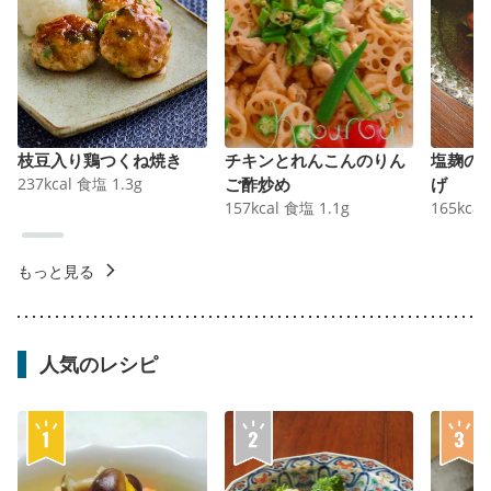
枝豆入り鶏つくね焼き
チキンとれんこんのりん
塩麹の
237
kcal
食塩
1.3
g
ご酢炒め
げ
157
kcal
食塩
1.1
g
165
kcal
もっと見る
人気のレシピ