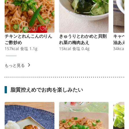
チキンとれんこんのりん
きゅうりとわかめと貝割
キャベ
ご酢炒め
れ菜の梅肉あえ
油あえ
157
kcal
食塩
1.1
g
15
kcal
食塩
0.4
g
34
kcal
もっと見る
脂質控えめでお肉を楽しみたい