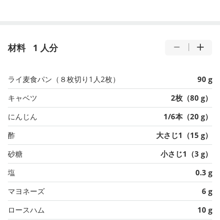
材料
1 人分
ライ麦食パン（８枚切り1人2枚）
90 g
キャベツ
2枚（80 g）
にんじん
1/6本（20 g）
酢
大さじ1（15 g）
砂糖
小さじ1（3 g）
塩
0.3 g
マヨネーズ
6 g
ロースハム
10 g