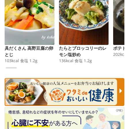
具だくさん 高野豆腐の卵
たらとブロッコリーのレ
ポテト
とじ
モン塩炒め
202
kcal
103
kcal
食塩
1.2
g
136
kcal
食塩
1.2
g