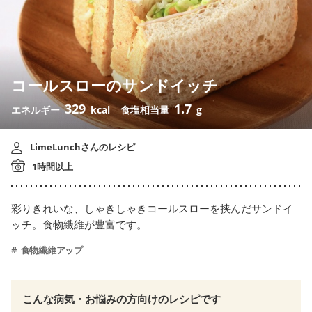
コールスローのサンドイッチ
329
1.7
エネルギー
kcal
食塩相当量
g
LimeLunchさんのレシピ
1時間以上
彩りきれいな、しゃきしゃきコールスローを挟んだサンドイ
ッチ。食物繊維が豊富です。
食物繊維アップ
こんな病気・お悩みの方向けのレシピです