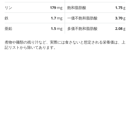
リン
179
mg
飽和脂肪酸
1.75
g
鉄
1.7
mg
一価不飽和脂肪酸
3.70
g
亜鉛
1.5
mg
多価不飽和脂肪酸
2.08
g
煮物や麺類の残り汁など、実際には食さないと想定される栄養価は、上
記リストから除いてあります。