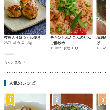
枝豆入り鶏つくね焼き
チキンとれんこんのりん
塩麹の
237
kcal
食塩
1.3
g
ご酢炒め
げ
157
kcal
食塩
1.1
g
165
kcal
もっと見る
人気のレシピ