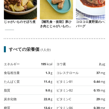
じゃがいものそぼろ煮
【離乳食・後期】豚ひ
コロコロ夏野菜のハン
き肉とじゃがいものソ
バーグ
ーセージ
すべての栄養価
(1人分)
エネルギー
195
kcal
ヨウ素
2
µg
食塩相当量
1.3
g
コレステロール
37
mg
たんぱく質
11.4
g
ビタミンB1
0.44
mg
脂質
9.0
g
ビタミンB2
0.15
mg
炭水化物
22.8
g
ビタミンC
29
mg
糖質
13.6
g
ビタミンB6
0.39
mg