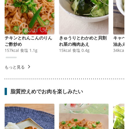
チキンとれんこんのりん
きゅうりとわかめと貝割
キャベ
ご酢炒め
れ菜の梅肉あえ
油あえ
157
kcal
食塩
1.1
g
15
kcal
食塩
0.4
g
34
kcal
もっと見る
脂質控えめでお肉を楽しみたい