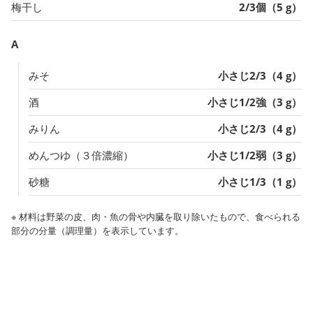
梅干し
2/3個（5 g）
A
みそ
小さじ2/3（4 g）
酒
小さじ1/2強（3 g）
みりん
小さじ2/3（4 g）
めんつゆ（３倍濃縮）
小さじ1/2弱（3 g）
砂糖
小さじ1/3（1 g）
※ 材料は野菜の皮、肉・魚の骨や内臓を取り除いたもので、食べられる
部分の分量（調理量）を表示しています。