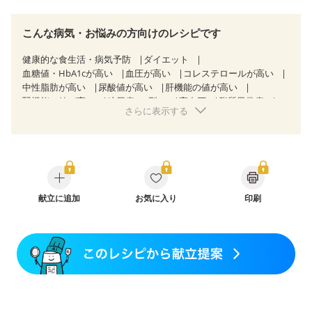
こんな病気・お悩みの方向けのレシピです
健康的な食生活・病気予防
ダイエット
血糖値・HbA1cが高い
血圧が高い
コレステロールが高い
中性脂肪が高い
尿酸値が高い
肝機能の値が高い
腎機能の値が高い
糖尿病（2型）
高血圧
脂質異常症
さらに表示する
高尿酸血症（痛風）
狭心症
心筋梗塞
心臓弁膜症
心不全
胃ポリープ
胆石症
慢性膵炎（移行期・寛解期）
非アルコール性脂肪肝
痔
慢性便秘症
過敏性腸症候群（IBS）
睡眠時無呼吸症候群
糖尿病性腎症（第１期）
糖尿病性腎症（第２期）
糖尿病性腎症（第３期）
CKD（ステージ１）
CKD（ステージ２）
献立に追加
CKD（ステージ３a）
お気に入り
印刷
乳がん（抗がん剤治療中）
乳がん（ホルモン療法中）
乳がん（放射線治療中）
乳がん治療を終えた方・経過観察中の方など
食欲がない
妊娠中(初期)
妊婦健診・体重増加が気になる（初期）
妊婦健診・血圧が気になる（初期）
妊婦健診・血糖値が気になる（初期）
妊娠高血圧(中期)
妊娠糖尿病(初期)
産後（母乳）
産後（混合栄養）
産後（ミルク）
骨折
関節リウマチ
乾癬
貧血対策