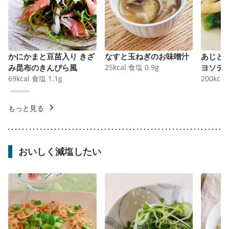
かにかまと豆苗入り きざ
なすと玉ねぎのお味噌汁
あじと
み昆布のきんぴら風
25
kcal
食塩
0.9
g
ヨソテ
69
kcal
食塩
1.1
g
200
kcal
もっと見る
おいしく減塩したい