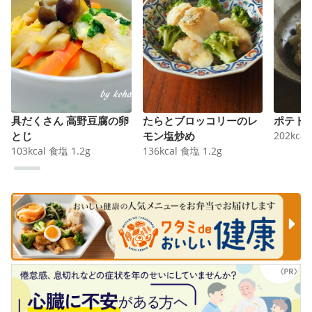
具だくさん 高野豆腐の卵
たらとブロッコリーのレ
ポテト
とじ
モン塩炒め
202
kcal
103
kcal
食塩
1.2
g
136
kcal
食塩
1.2
g