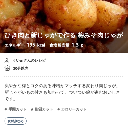
ひき肉と新じゃがで作る 梅みそ肉じゃが
195
1.3
エネルギー
kcal
食塩相当量
g
ういuiさんのレシピ
30分以内
爽やかな梅とコクのある味噌がマッチする変わり肉じゃが。
新じゃがいもの甘さも加わって、ついつい箸が進むおいしさ
です。
手間カット
脂質カット
カロリーカット
食材少なめ