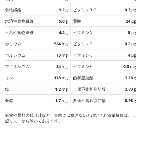
食物繊維
9.2
g
ビタミンB12
0.3
µg
水溶性食物繊維
5.0
g
葉酸
24
µg
不溶性食物繊維
4.2
g
ビタミンA
5
µg
カリウム
584
mg
ビタミンD
0.2
µg
カルシウム
13
mg
ビタミンK
4
µg
マグネシウム
34
mg
ビタミンE
0.3
mg
リン
118
mg
飽和脂肪酸
3.18
g
鉄
1.2
mg
一価不飽和脂肪酸
3.83
g
亜鉛
1.7
mg
多価不飽和脂肪酸
0.98
g
煮物や麺類の残り汁など、実際には食さないと想定される栄養価は、上
記リストから除いてあります。