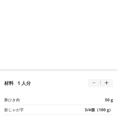
材料
1 人分
豚ひき肉
50 g
新じゃが芋
3/4個（100 g）