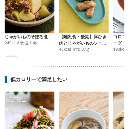
じゃがいものそぼろ煮
【離乳食・後期】豚ひき
コロコ
245
kcal
食塩
1.4
g
肉とじゃがいものソーセ
ーグ
ージ
48
kcal
食塩
0.1
g
190
kcal
低カロリーで満足したい