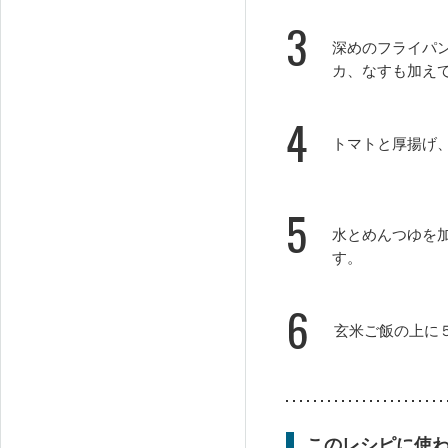
3
深めのフライパ
カ、なすも加え
4
トマトと厚揚げ
5
水とめんつゆを
す。
6
玄米ご飯の上に
このレシピに使