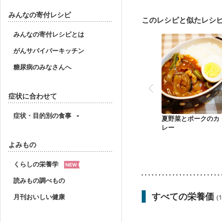
乾癬
フレイル（年齢
みんなの寄付レシピ
このレシピと似たレシ
みんなの寄付レシピとは
がんサバイバーキッチン
糖尿病のみなさんへ
症状に合わせて
症状・目的別の食事
夏野菜とポークのカ
レー
よみもの
くらしの栄養学
読みもの調べもの
すべての栄養価
月刊おいしい健康
(