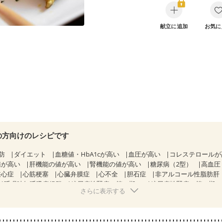
献立に追加
お気に
の方向けのレシピです
防
ダイエット
血糖値・HbA1cが高い
血圧が高い
コレステロール
値が高い
肝機能の値が高い
腎機能の値が高い
糖尿病（2型）
高血圧
狭心症
心筋梗塞
心臓弁膜症
心不全
胆石症
非アルコール性脂肪肝
睡眠時無呼吸症候群
糖尿病性腎症（第１期）
糖尿病性腎症（第２期
さらに表示する
CKD（ステージ１）
CKD（ステージ２）
CKD（ステージ３a）
）
乳がん（ホルモン療法中）
乳がん（放射線治療中）
経過観察中の方など
食欲がない
産後（ミルク）
骨折
骨粗しょう