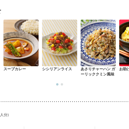
に合わせた体作り）
低栄養予防
貧血対策
ニキビ・肌荒れ
妊活中
ピ
スープカレー
シシリアンライス
あさりチャーハン ガ
お助
ーリッククミン風味
1人分)