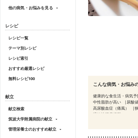
他の病気・お悩みを見る
レシピ
レシピ一覧
テーマ別レシピ
レシピ索引
おすすめ厳選レシピ
無料レシピ100
こんな病気・お悩み
健康的な食生活・病気予
献立
中性脂肪が高い
尿酸
高尿酸血症（痛風）
献立検索
過敏性腸症候群（IBS）
筑波大学附属病院の献立
糖尿病性腎症（第３期）
乳がん（抗がん剤治療中
管理栄養士のおすすめ献立
乳がん治療を終えた方・