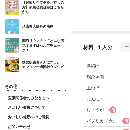
【関節リウマチをお持ちの
方】新規会員登録はこちら
から
潰瘍性大腸炎の治療
関節リウマチってどんな病
気？まずはセルフチェッ
材料
1 人分
ク！
糖尿病患者さんに向けた
厚揚げ
カンタン一週間献立レシピ
鶏ひき肉
その他
玉ねぎ
医療関係者のみなさまへ
にんにく
おいしい健康について
しょうが
おいしい健康へのご意見
パプリカ（赤）
お問い合わせ