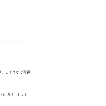
り、しょうがは薄切
さに切り、トマト