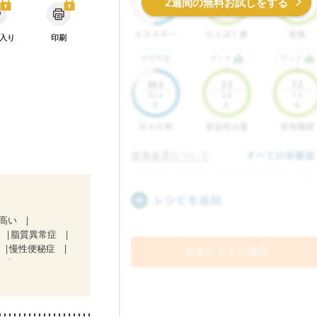
2週間の無料お試しをする
入り
印刷
が高い
脂質異常症
慢性便秘症
）
症
関節リウマチ