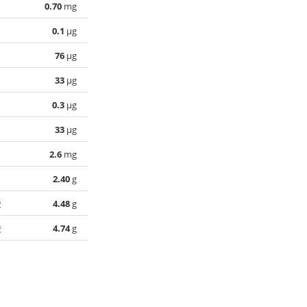
0.70
mg
0.1
µg
76
µg
33
µg
0.3
µg
33
µg
2.6
mg
2.40
g
酸
4.48
g
酸
4.74
g