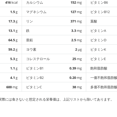
416
kcal
カルシウム
152
mg
ビタミンB6
1.5
g
マグネシウム
127
mg
ビタミンB12
17.3
g
リン
371
mg
葉酸
13.1
g
鉄
3.3
mg
ビタミンA
64.5
g
亜鉛
2.5
mg
ビタミンD
59.2
g
ヨウ素
2
µg
ビタミンK
5.3
g
コレステロール
25
mg
ビタミンE
1.1
g
ビタミンB1
0.39
mg
飽和脂肪酸
4.1
g
ビタミンB2
0.20
mg
一価不飽和脂肪
600
mg
ビタミンC
38
mg
多価不飽和脂肪
実際には食さないと想定される栄養価は、上記リストから除いてあります。