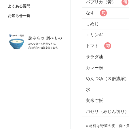
パプリカ（黃）
よくある質問
なす
お知らせ一覧
しめじ
エリンギ
トマト
サラダ油
カレー粉
めんつゆ（３倍濃縮）
水
玄米ご飯
パセリ（みじん切り）
※ 材料は野菜の皮、肉