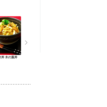
更年期
け丼 木の葉丼
えびめし
アボカドとこんがり
厚揚げガパオ
キノコのわさび丼