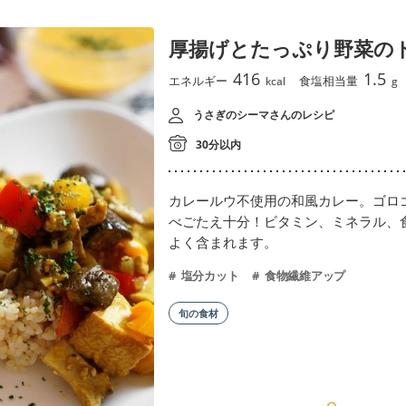
厚揚げとたっぷり野菜の
416
1.5
エネルギー
食塩相当量
kcal
g
うさぎのシーマさんのレシピ
30分以内
カレールウ不使用の和風カレー。ゴロ
べごたえ十分！ビタミン、ミネラル、
よく含まれます。
塩分カット
食物繊維アップ
旬の食材