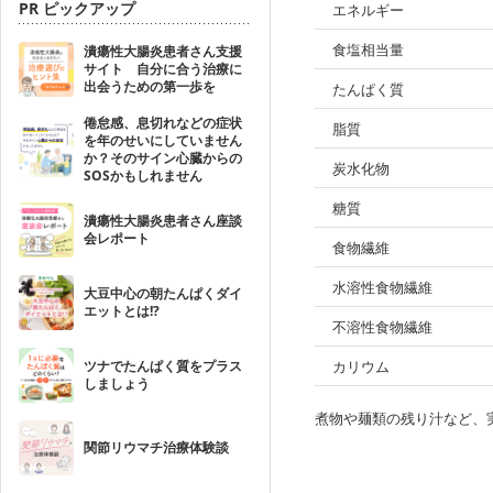
PR ピックアップ
エネルギー
食塩相当量
潰瘍性大腸炎患者さん支援
サイト 自分に合う治療に
出会うための第一歩を
たんぱく質
倦怠感、息切れなどの症状
脂質
を年のせいにしていません
か？そのサイン心臓からの
炭水化物
SOSかもしれません
糖質
潰瘍性大腸炎患者さん座談
会レポート
食物繊維
水溶性食物繊維
大豆中心の朝たんぱくダイ
エットとは!?
不溶性食物繊維
ツナでたんぱく質をプラス
カリウム
しましょう
煮物や麺類の残り汁など、
関節リウマチ治療体験談