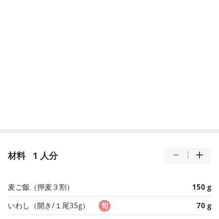
材料
1 人分
麦ご飯（押麦３割）
150 g
いわし（開き/１尾35g）
70 g