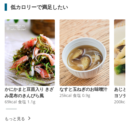
低カロリーで満足したい
かにかまと豆苗入り きざ
なすと玉ねぎのお味噌汁
あじと
み昆布のきんぴら風
25
kcal
食塩
0.9
g
ヨソテ
69
kcal
食塩
1.1
g
200
kcal
もっと見る