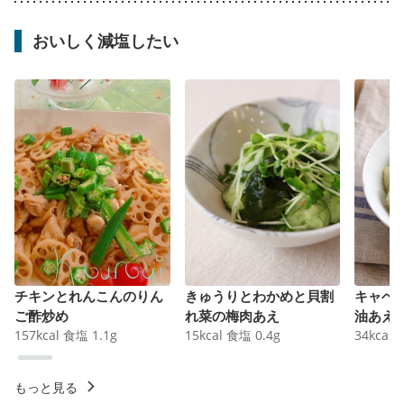
おいしく減塩したい
チキンとれんこんのりん
きゅうりとわかめと貝割
キャベ
ご酢炒め
れ菜の梅肉あえ
油あえ
157
kcal
食塩
1.1
g
15
kcal
食塩
0.4
g
34
kcal
もっと見る