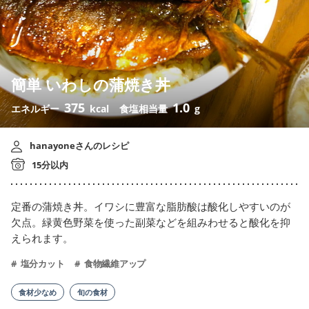
簡単 いわしの蒲焼き丼
375
1.0
エネルギー
kcal
食塩相当量
g
hanayoneさんのレシピ
15分以内
定番の蒲焼き丼。イワシに豊富な脂肪酸は酸化しやすいのが
欠点。緑黄色野菜を使った副菜などを組みわせると酸化を抑
えられます。
塩分カット
食物繊維アップ
食材少なめ
旬の食材