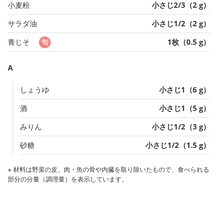
小麦粉
小さじ2/3（2 g）
サラダ油
小さじ1/2（2 g）
青じそ
1枚（0.5 g）
A
しょうゆ
小さじ1（6 g）
酒
小さじ1（5 g）
みりん
小さじ1/2（3 g）
砂糖
小さじ1/2（1.5 g）
※ 材料は野菜の皮、肉・魚の骨や内臓を取り除いたもので、食べられる
部分の分量（調理量）を表示しています。