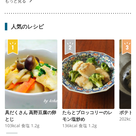
もっと見る
人気のレシピ
具だくさん 高野豆腐の卵
たらとブロッコリーのレ
ポテト
とじ
モン塩炒め
202
kcal
103
kcal
食塩
1.2
g
136
kcal
食塩
1.2
g