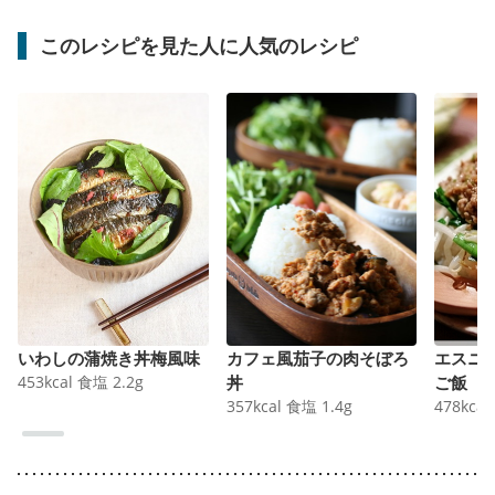
このレシピを見た人に人気のレシピ
いわしの蒲焼き丼梅風味
カフェ風茄子の肉そぼろ
エスニ
453
kcal
食塩
2.2
g
丼
ご飯
357
kcal
食塩
1.4
g
478
kcal