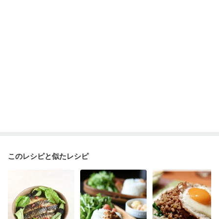
フレイル（年齢に合わせた体作り）
貧血対策
ニキビ・肌荒れ
妊活中
更年期
このレシピと似たレシピ