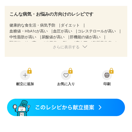
こんな病気・お悩みの方向けのレシピです
健康的な食生活・病気予防
ダイエット
血糖値・HbA1cが高い
血圧が高い
コレステロールが高い
中性脂肪が高い
尿酸値が高い
肝機能の値が高い
腎機能の値が高い
糖尿病（2型）
高血圧
脂質異常症
さらに表示する
高尿酸血症（痛風）
狭心症
心筋梗塞
心臓弁膜症
心不全
胃ポリープ
逆流性食道炎
胆石症
慢性膵炎（移行期・寛解期）
非アルコール性脂肪肝
痔
慢性便秘症
過敏性腸症候群（IBS）
睡眠時無呼吸症候群
糖尿病性腎症（第１期）
糖尿病性腎症（第２期）
糖尿病性腎症（第３期）
CKD（ステージ１）
CKD（ステージ２）
献立に追加
CKD（ステージ３a）
お気に入り
印刷
CKD（ステージ３b）
透析
乳がん（抗がん剤治療中）
乳がん（ホルモン療法中）
乳がん（放射線治療中）
乳がん治療を終えた方・経過観察中の方など
妊娠中(初期)
妊婦健診・体重増加が気になる（初期）
妊婦健診・血圧が気になる（初期）
妊婦健診・血糖値が気になる（初期）
妊娠高血圧(中期)
妊娠糖尿病(初期)
産後（母乳）
産後（混合栄養）
産後（ミルク）
骨折
関節リウマチ
乾癬