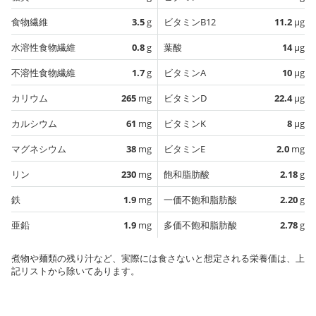
食物繊維
3.5
g
ビタミンB12
11.2
µg
水溶性食物繊維
0.8
g
葉酸
14
µg
不溶性食物繊維
1.7
g
ビタミンA
10
µg
カリウム
265
mg
ビタミンD
22.4
µg
カルシウム
61
mg
ビタミンK
8
µg
マグネシウム
38
mg
ビタミンE
2.0
mg
リン
230
mg
飽和脂肪酸
2.18
g
鉄
1.9
mg
一価不飽和脂肪酸
2.20
g
亜鉛
1.9
mg
多価不飽和脂肪酸
2.78
g
煮物や麺類の残り汁など、実際には食さないと想定される栄養価は、上
記リストから除いてあります。