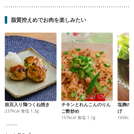
脂質控えめでお肉を楽しみたい
枝豆入り鶏つくね焼き
チキンとれんこんのりん
塩麹の
237
kcal
食塩
1.3
g
ご酢炒め
げ
157
kcal
食塩
1.1
g
165
kcal