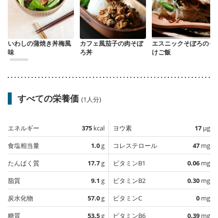
いわしの蒲焼き丼梅風
カフェ風茄子の肉そぼ
エスニックそぼろのっ
味
ろ丼
けご飯
すべての栄養価
(1人分)
エネルギー
375
kcal
ヨウ素
17
µg
食塩相当量
1.0
g
コレステロール
47
mg
たんぱく質
17.7
g
ビタミンB1
0.06
mg
脂質
9.1
g
ビタミンB2
0.30
mg
炭水化物
57.0
g
ビタミンC
0
mg
糖質
53.5
g
ビタミンB6
0.39
mg