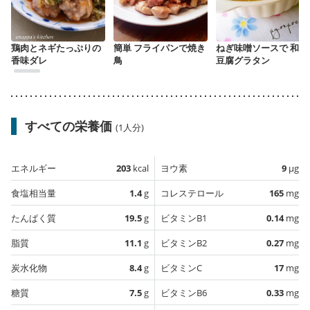
鶏肉とネギたっぷりの
簡単 フライパンで焼き
ねぎ味噌ソースで 和風
香味ダレ
鳥
豆腐グラタン
すべての栄養価
(1人分)
エネルギー
203
kcal
ヨウ素
9
µg
食塩相当量
1.4
g
コレステロール
165
mg
たんぱく質
19.5
g
ビタミンB1
0.14
mg
脂質
11.1
g
ビタミンB2
0.27
mg
炭水化物
8.4
g
ビタミンC
17
mg
糖質
7.5
g
ビタミンB6
0.33
mg