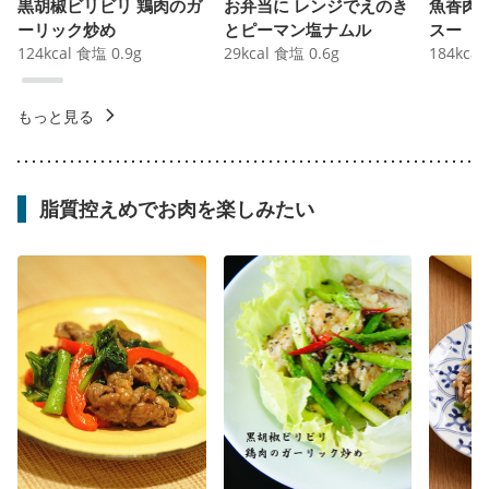
黒胡椒ビリビリ 鶏肉のガ
お弁当に レンジでえのき
魚香肉
ーリック炒め
とピーマン塩ナムル
スー
124
kcal
食塩
0.9
g
29
kcal
食塩
0.6
g
184
kcal
もっと見る
脂質控えめでお肉を楽しみたい