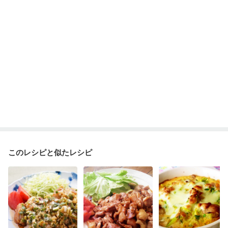
ニキビ・肌荒れ
妊活中
更年期
このレシピと似たレシピ