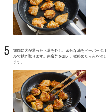
5
鶏肉に火が通ったら蓋を外し、余分な油をペーパータオ
ルで拭き取ります。南蛮酢を加え、煮絡めたら火を消し
ます。