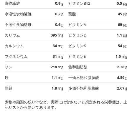
食物繊維
0.9
g
ビタミンB12
0.5
µg
水溶性食物繊維
0.2
g
葉酸
45
µg
不溶性食物繊維
0.6
g
ビタミンA
69
µg
カリウム
395
mg
ビタミンD
1.1
µg
カルシウム
34
mg
ビタミンK
54
µg
マグネシウム
31
mg
ビタミンE
1.5
mg
リン
218
mg
飽和脂肪酸
2.38
g
鉄
1.1
mg
一価不飽和脂肪酸
4.59
g
亜鉛
1.8
mg
多価不飽和脂肪酸
2.67
g
煮物や麺類の残り汁など、実際には食さないと想定される栄養価は、上
記リストから除いてあります。