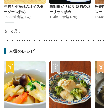
牛肉と小松菜のオイスタ
黒胡椒ビリビリ 鶏肉のガ
魚香肉
ーソース炒め
ーリック炒め
スー
153
kcal
食塩
1.4
g
124
kcal
食塩
0.9
g
184
kcal
もっと見る
人気のレシピ