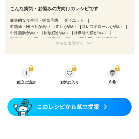
こんな病気・お悩みの方向けのレシピです
健康的な食生活・病気予防
ダイエット
血糖値・HbA1cが高い
血圧が高い
コレステロールが高い
中性脂肪が高い
尿酸値が高い
肝機能の値が高い
腎機能の値が高い
糖尿病（2型）
高血圧
脂質異常症
さらに表示する
高尿酸血症（痛風）
胃炎
胃ポリープ
消化性潰瘍（胃・十二指腸潰瘍）
逆流性食道炎
胆石症
慢性膵炎（移行期・寛解期）
痔
慢性便秘症
潰瘍性大腸炎（寛解期）
クローン病（寛解期）
過敏性腸症候群（IBS）
糖尿病性腎症（第３期）
CKD（ステージ１）
CKD（ステージ２）
CKD（ステージ３a）
献立に追加
CKD（ステージ３b）
お気に入り
印刷
乳がん（抗がん剤治療中）
乳がん（ホルモン療法中）
乳がん（放射線治療中）
乳がん治療を終えた方・経過観察中の方など
妊娠中(初期)
妊婦健診・体重増加が気になる（初期）
妊婦健診・血圧が気になる（初期）
妊婦健診・血糖値が気になる（初期）
妊娠高血圧(中期)
妊娠糖尿病(初期)
産後（母乳）
産後（混合栄養）
産後（ミルク）
骨折
関節リウマチ
乾癬
フレイル（年齢に合わせた体作り）
貧血対策