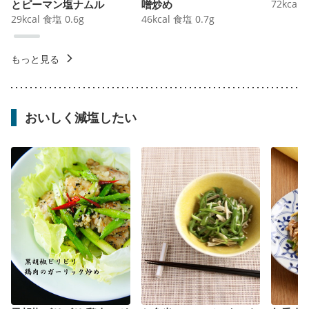
とピーマン塩ナムル
噌炒め
72
kcal
29
kcal
食塩
0.6
g
46
kcal
食塩
0.7
g
もっと見る
おいしく減塩したい