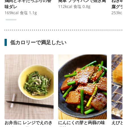
鶏肉とネギたっぷりの香
簡単 フライパンで焼き鳥
ねぎ味
味ダレ
112
kcal
食塩
0.8
g
腐グラ
169
kcal
食塩
1.1
g
253
kcal
低カロリーで満足したい
お弁当に レンジでえのき
にんにくの芽と蒟蒻の味
えびと