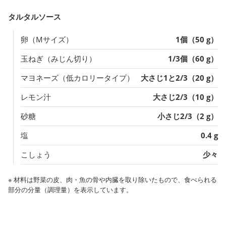
タルタルソース
卵（Mサイズ）
1個（50 g）
玉ねぎ（みじん切り）
1/3個（60 g）
マヨネーズ（低カロリータイプ）
大さじ1と2/3（20 g）
レモン汁
大さじ2/3（10 g）
砂糖
小さじ2/3（2 g）
塩
0.4 g
こしょう
少々
※ 材料は野菜の皮、肉・魚の骨や内臓を取り除いたもので、食べられる
部分の分量（調理量）を表示しています。