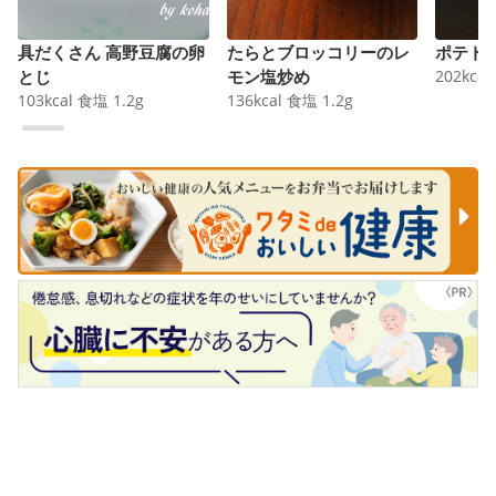
具だくさん 高野豆腐の卵
たらとブロッコリーのレ
ポテト
とじ
モン塩炒め
202
kcal
103
kcal
食塩
1.2
g
136
kcal
食塩
1.2
g